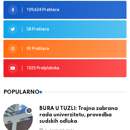
109,624 Pratilaca
28 Pratilaca
93 Pratilaca
1025 Pretplatnika
POPULARNO
BURA U TUZLI: Trajna zabrana
rada univerzitetu, provedba
sudskih odluka