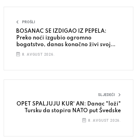
PROŠLI
BOSANAC SE IZDIGAO IZ PEPELA:
Preko noći izgubio ogromno
bogatstvo, danas konačno živi svoj
san
8. AVGUST 2026.
SLJEDEĆI
OPET SPALJUJU KUR' AN: Danac "loži"
Tursku da stopira NATO put Švedske
8. AVGUST 2026.