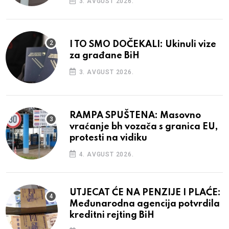
3. AVGUST 2026.
I TO SMO DOČEKALI: Ukinuli vize
za građane BiH
3. AVGUST 2026.
RAMPA SPUŠTENA: Masovno
vraćanje bh vozača s granica EU,
protesti na vidiku
4. AVGUST 2026.
UTJECAT ĆE NA PENZIJE I PLAĆE:
Međunarodna agencija potvrdila
kreditni rejting BiH