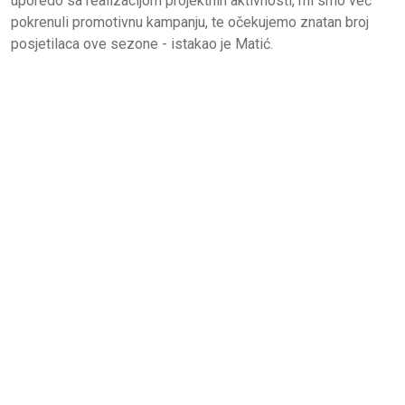
uporedo sa realizacijom projektnih aktivnosti, mi smo već
pokrenuli promotivnu kampanju, te očekujemo znatan broj
posjetilaca ove sezone - istakao je Matić.