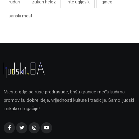
rudari
zukan helez
rite ugljevik
ginex
sanski most
Mjesto gdje se ruše predrasude, brišu granice među ljudima,
promovišu dobre ideje, vrijednosti kulture i tradicije. Samo ljudski
i nikako drugačije!