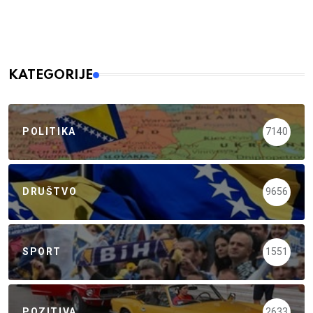
KATEGORIJE
POLITIKA
7140
DRUŠTVO
9656
SPORT
1551
POZITIVA
2633