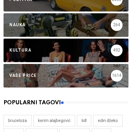
NAUKA
264
KULTURA
492
VAŠE PRIČE
1614
POPULARNI TAGOVI
bruceloza
kerim alajbegović
lidl
edin džeko