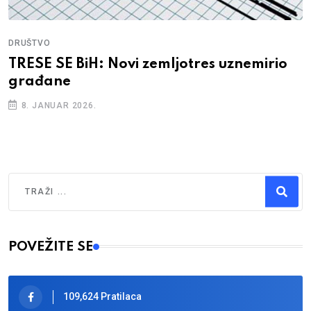
DRUŠTVO
TRESE SE BiH: Novi zemljotres uznemirio
građane
8. JANUAR 2026.
Traži
Type 2 or more characters for results.
POVEŽITE SE
109,624 Pratilaca