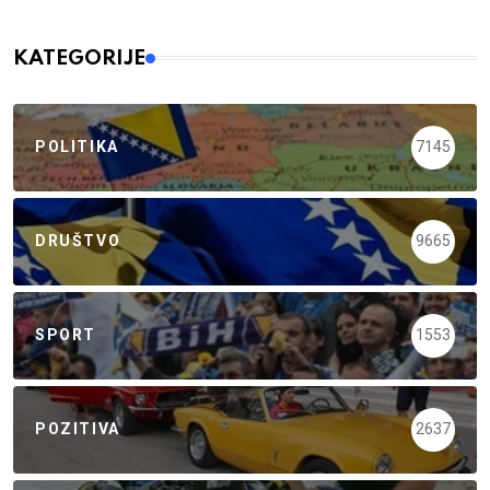
KATEGORIJE
POLITIKA
7145
DRUŠTVO
9665
SPORT
1553
POZITIVA
2637