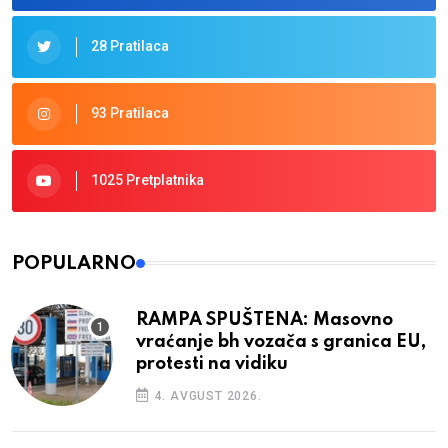
28 Pratilaca
93 Pratilaca
1025 Pretplatnika
POPULARNO
RAMPA SPUŠTENA: Masovno
vraćanje bh vozača s granica EU,
protesti na vidiku
4. AVGUST 2026.