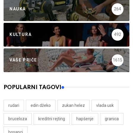
NAUKA
264
KULTURA
492
VAŠE PRIČE
1615
POPULARNI TAGOVI
rudari
edin džeko
zukan helez
vlada usk
bruceloza
kreditni rejting
hapšenje
granica
bosanci