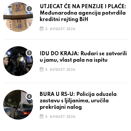
UTJECAT ĆE NA PENZIJE I PLAĆE:
Međunarodna agencija potvrdila
kreditni rejting BiH
3. AVGUST 2026.
IDU DO KRAJA: Rudari se zatvorili
u jamu, vlast pala na ispitu
5. AVGUST 2026.
BURA U RS-U: Policija oduzela
zastavu s ljiljanima, uručila
prekršajni nalog
5. AVGUST 2026.