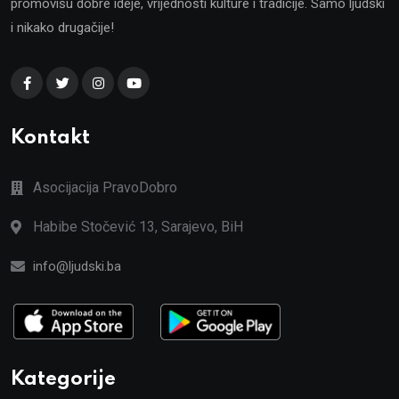
promovišu dobre ideje, vrijednosti kulture i tradicije. Samo ljudski
i nikako drugačije!
Kontakt
Asocijacija PravoDobro
Habibe Stočević 13, Sarajevo, BiH
info@ljudski.ba
Kategorije