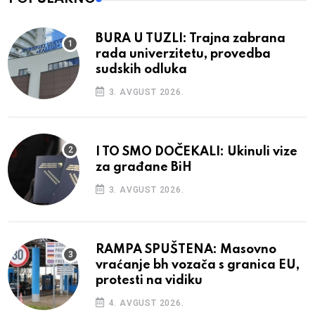
BURA U TUZLI: Trajna zabrana
rada univerzitetu, provedba
sudskih odluka
3. AVGUST 2026.
I TO SMO DOČEKALI: Ukinuli vize
za građane BiH
3. AVGUST 2026.
RAMPA SPUŠTENA: Masovno
vraćanje bh vozača s granica EU,
protesti na vidiku
4. AVGUST 2026.