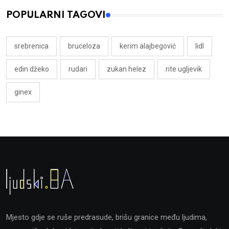
POPULARNI TAGOVI
srebrenica
bruceloza
kerim alajbegović
lidl
edin džeko
rudari
zukan helez
rite ugljevik
ginex
Mjesto gdje se ruše predrasude, brišu granice među ljudima,