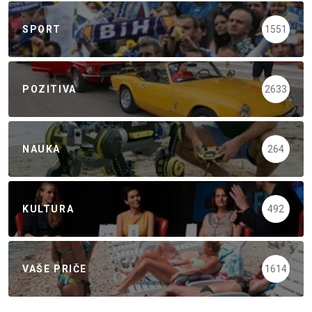
SPORT
1551
POZITIVA
2633
NAUKA
264
KULTURA
492
VAŠE PRIČE
1614