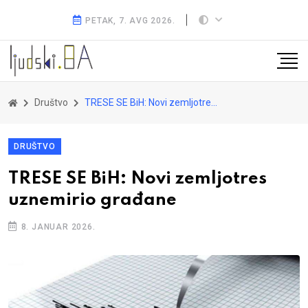
PETAK, 7. AVG 2026.
Društvo
TRESE SE BiH: Novi zemljotres uznemirio građane
DRUŠTVO
TRESE SE BiH: Novi zemljotres
uznemirio građane
8. JANUAR 2026.