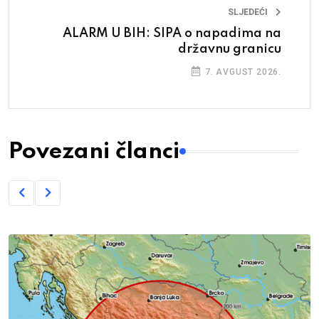
SLJEDEĆI
ALARM U BIH: SIPA o napadima na
državnu granicu
7. AVGUST 2026.
Povezani članci