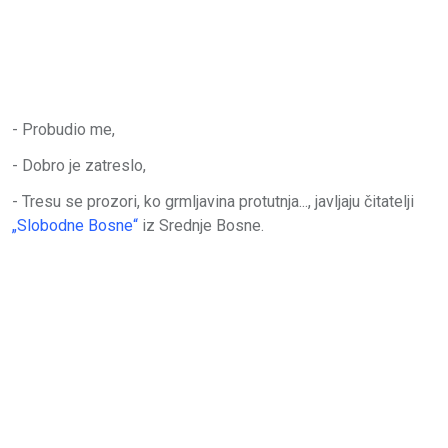
- Probudio me,
- Dobro je zatreslo,
- Tresu se prozori, ko grmljavina protutnja..., javljaju čitatelji
„Slobodne Bosne“
iz Srednje Bosne.