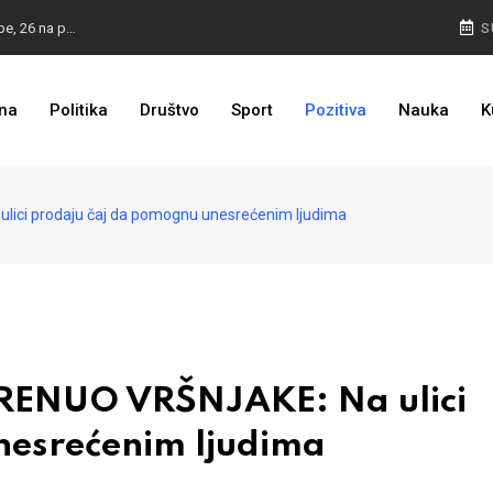
ZASTRAŠIVANJE I PRITISCI: Saslušane još 4 osobe, 26 na popisu
S
TROJKA U AKCIJI: Inicijativa za status Srebrenice pokrenuta
na
Politika
Društvo
Sport
Pozitiva
Nauka
K
PULJIĆ IZ WASHINGTONA: Sankcije Dodiku mnogo će ovisiti od aktivnosti bh. diplomacije
ci prodaju čaj da pomognu unesrećenim ljudima
ENUO VRŠNJAKE: Na ulici
nesrećenim ljudima