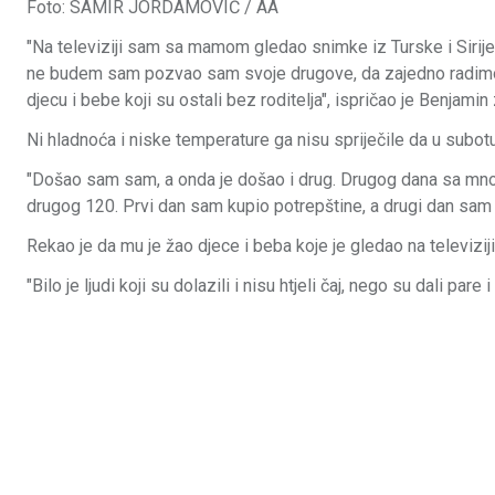
Foto: SAMIR JORDAMOVIĆ / AA
"Na televiziji sam sa mamom gledao snimke iz Turske i Sirij
ne budem sam pozvao sam svoje drugove, da zajedno radimo 
djecu i bebe koji su ostali bez roditelja", ispričao je Benjamin
Ni hladnoća i niske temperature ga nisu spriječile da u subot
"Došao sam sam, a onda je došao i drug. Drugog dana sa mno
drugog 120. Prvi dan sam kupio potrepštine, a drugi dan sam 
Rekao je da mu je žao djece i beba koje je gledao na televiziji
"Bilo je ljudi koji su dolazili i nisu htjeli čaj, nego su dali pare