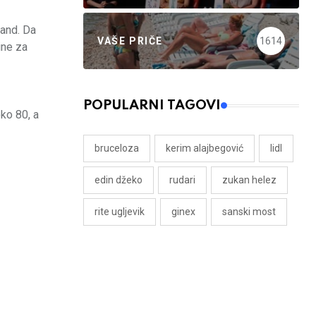
tand. Da
VAŠE PRIČE
1614
ine za
POPULARNI TAGOVI
ko 80, a
bruceloza
kerim alajbegović
lidl
edin džeko
rudari
zukan helez
rite ugljevik
ginex
sanski most