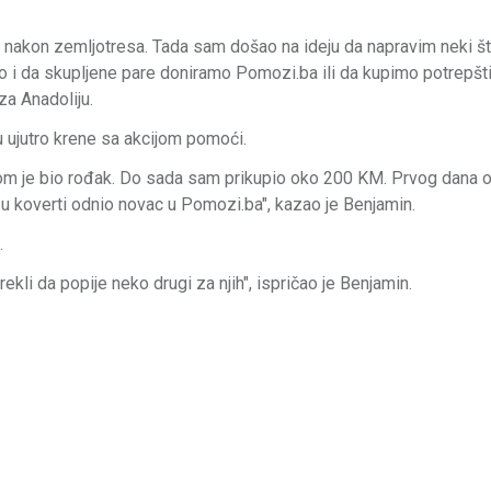
e nakon zemljotresa. Tada sam došao na ideju da napravim neki š
i da skupljene pare doniramo Pomozi.ba ili da kupimo potrepšt
 za Anadoliju.
u ujutro krene sa akcijom pomoći.
m je bio rođak. Do sada sam prikupio oko 200 KM. Prvog dana o
u koverti odnio novac u Pomozi.ba", kazao je Benjamin.
.
 i rekli da popije neko drugi za njih", ispričao je Benjamin.