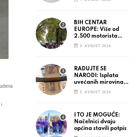
prostore
BIH CENTAR
EUROPE: Više od
2.500 motorista
defiliralo gradom
3. AVGUST 2026.
RADUJTE SE
NARODI: Isplata
uvećanih mirovina
ljudima
krenula, mogle bi
5. AVGUST 2026.
opet rasti
 i
I TO JE MOGUĆE:
Načelnici dvaju
općina stavili potpis