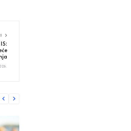
I
IS:
eće
nja
026.