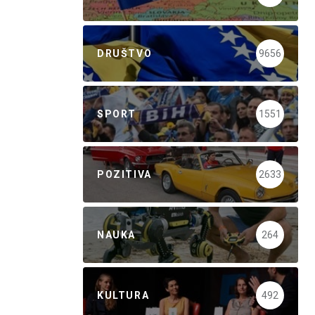
DRUŠTVO
9656
SPORT
1551
POZITIVA
2633
NAUKA
264
KULTURA
492