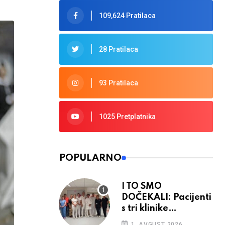
109,624 Pratilaca
28 Pratilaca
93 Pratilaca
1025 Pretplatnika
POPULARNO
I TO SMO
DOČEKALI: Pacijenti
s tri klinike
preseljeni u nove
1. AVGUST 2026.