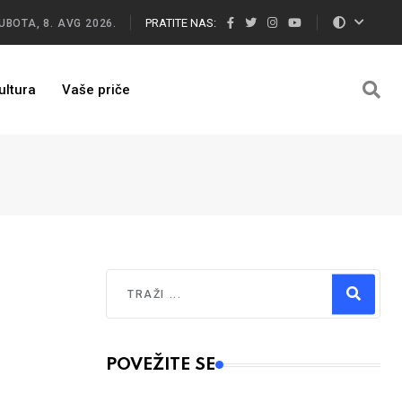
PRATITE NAS:
UBOTA, 8. AVG 2026.
ultura
Vaše priče
Traži
Type 2 or more characters for results.
POVEŽITE SE