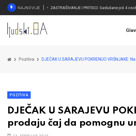
NAJNOVIJE
Glav
Pozitiva
DJEČAK U SARAJEVU POKRENUO VRŠNJAKE: Na uli
POZITIVA
DJEČAK U SARAJEVU POKR
prodaju čaj da pomognu u