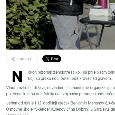
PODIJELI
N
akon razornih zemljotresa koji su prije osam dana 
koji su preko noći ostali bez krova nad glavom.
Vlasti različitih država, nevladine i humanitarne organizacij
pojedinci koji su odlučili da na svoj način pomognu unesrećen
Jedan od njih je i 12-godišnji dječak Benjamin Mehanović, u
Osnovne škole "Skender Kulenović" na Dobrinji u Sarajevu, g