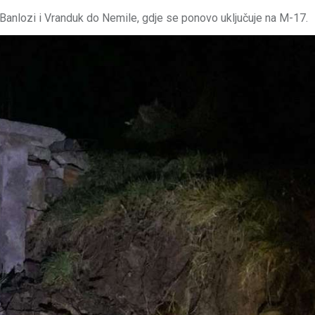
Banlozi i Vranduk do Nemile, gdje se ponovo uključuje na M-17.