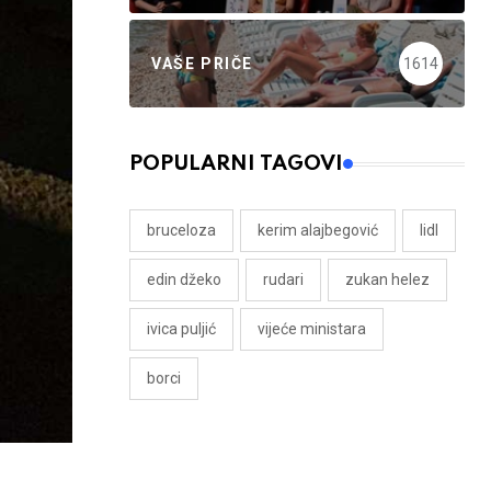
VAŠE PRIČE
1614
POPULARNI TAGOVI
bruceloza
kerim alajbegović
lidl
edin džeko
rudari
zukan helez
ivica puljić
vijeće ministara
borci