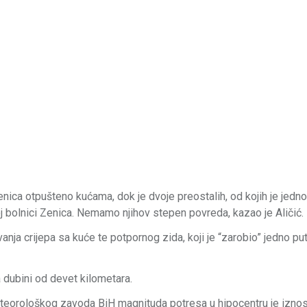
nica otpušteno kućama, dok je dvoje preostalih, od kojih je jedno
j bolnici Zenica. Nemamo njihov stepen povreda, kazao je Aličić.
anja crijepa sa kuće te potpornog zida, koji je “zarobio” jedno pu
 dubini od devet kilometara.
teorološkog zavoda BiH magnituda potresa u hipocentru je iznosi