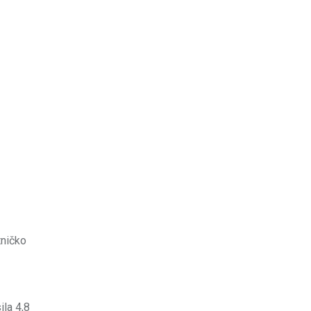
tničko
la 4,8