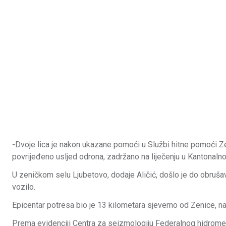
-Dvoje lica je nakon ukazane pomoći u Službi hitne pomoći Ze
povrijeđeno usljed odrona, zadržano na liječenju u Kantonalno
U zeničkom selu Ljubetovo, dodaje Aličić, došlo je do obrušav
vozilo.
Epicentar potresa bio je 13 kilometara sjeverno od Zenice, na
Prema evidenciji Centra za seizmologiju Federalnog hidrome