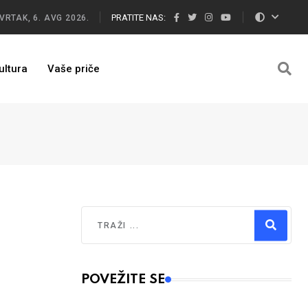
PRATITE NAS:
VRTAK, 6. AVG 2026.
ultura
Vaše priče
Traži
Type 2 or more characters for results.
POVEŽITE SE