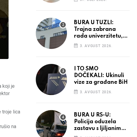
povećanja
BURA U TUZLI:
Trajna zabrana
rada univerzitetu,
provedba sudskih
3. AVGUST 2026.
odluka
I TO SMO
DOČEKALI: Ukinuli
vize za građane BiH
koji je
3. AVGUST 2026.
ektor
troje lica
BURA U RS-U:
Policija oduzela
rušio na
zastavu s ljiljanima,
uručila prekršajni