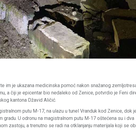
 te im je ukazana medicinska pomoć nakon snažanog zemljotresa 
, a čiji je epicentar bio nedaleko od Zenice, potvrdio je Feni dir
skog kantona Džavid Aličić.
stralnom putu M-17, na ulazu u tunel Vranduk kod Zenice, dok je 
m gradu. U odronu na magistralnom putu M-17 oštećena su i dva
 zastoju, a trenutno se radi na otklanjanju materijala koji se ob