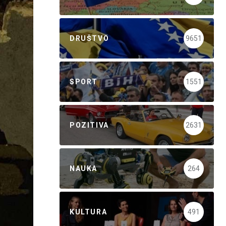
DRUŠTVO
9651
SPORT
1551
POZITIVA
2631
NAUKA
264
KULTURA
491