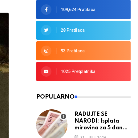
109,624 Pratilaca
28 Pratilaca
93 Pratilaca
1025 Pretplatnika
POPULARNO
RADUJTE SE
NARODI: Isplata
mirovina za 5 dana,
retroaktivna
31. JULI 2026.