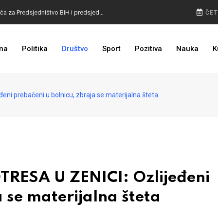
VELIKE PROMJENE: Otkriven izgled glasačkih listića za Predsjedništvo BiH i predsjednika RS
ČET
POLICIJA NAPUNILA KASU: Radari snimili rekordan broj prekršaja, najviše u jednom gradu
na
Politika
Društvo
Sport
Pozitiva
Nauka
K
NA VISINI ZADATKA: EUFOR izveo združenu vježbu kod Foče, detalji poznati
 prebačeni u bolnicu, zbraja se materijalna šteta
ESA U ZENICI: Ozlijeđeni
a se materijalna šteta