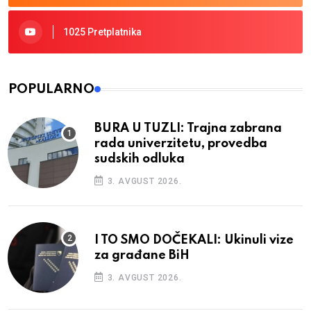
1025 Pretplatnika
POPULARNO
BURA U TUZLI: Trajna zabrana
rada univerzitetu, provedba
sudskih odluka
3. AVGUST 2026.
I TO SMO DOČEKALI: Ukinuli vize
za građane BiH
3. AVGUST 2026.