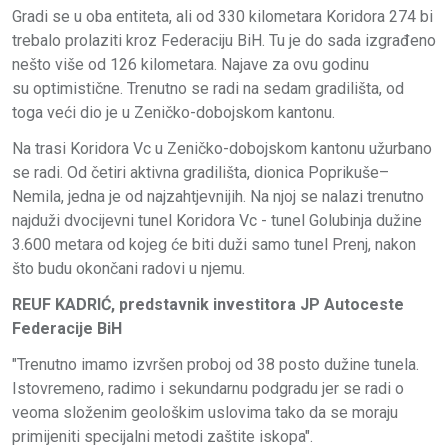
Gradi se u oba entiteta, ali od 330 kilometara Koridora 274 bi
trebalo prolaziti kroz Federaciju BiH. Tu je do sada izgrađeno
nešto više od 126 kilometara. Najave za ovu godinu
su optimistične. Trenutno se radi na sedam gradilišta, od
toga veći dio je u Zeničko-dobojskom kantonu.
Na trasi Koridora Vc u Zeničko-dobojskom kantonu užurbano
se radi. Od četiri aktivna gradilišta, dionica Poprikuše–
Nemila, jedna je od najzahtjevnijih. Na njoj se nalazi trenutno
najduži dvocijevni tunel Koridora Vc - tunel Golubinja dužine
3.600 metara od kojeg će biti duži samo tunel Prenj, nakon
što budu okončani radovi u njemu.
REUF KADRIĆ, predstavnik investitora JP Autoceste
Federacije BiH
"Trenutno imamo izvršen proboj od 38 posto dužine tunela.
Istovremeno, radimo i sekundarnu podgradu jer se radi o
veoma složenim geološkim uslovima tako da se moraju
primijeniti specijalni metodi zaštite iskopa".