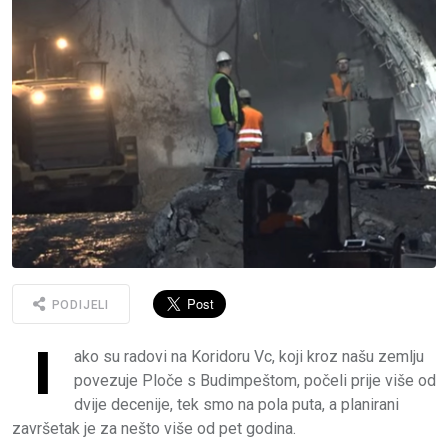
PODIJELI
I
ako su radovi na Koridoru Vc, koji kroz našu zemlju
povezuje Ploče s Budimpeštom, počeli prije više od
dvije decenije, tek smo na pola puta, a planirani
završetak je za nešto više od pet godina.