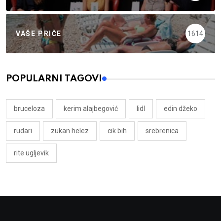
VAŠE PRIČE
1614
POPULARNI TAGOVI
bruceloza
kerim alajbegović
lidl
edin džeko
rudari
zukan helez
cik bih
srebrenica
rite ugljevik