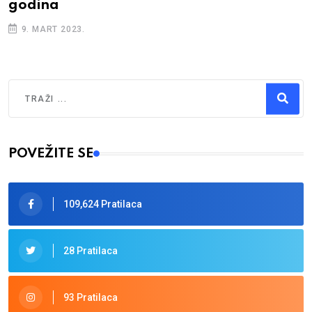
izgledati…
25. JANUAR 2023.
Traži
Type 2 or more characters for results.
POVEŽITE SE
109,624 Pratilaca
28 Pratilaca
93 Pratilaca