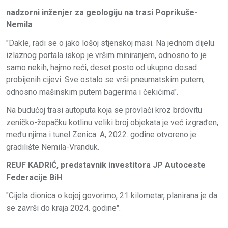
nadzorni inženjer za geologiju na trasi Poprikuše-
Nemila
"Dakle, radi se o jako lošoj stjenskoj masi. Na jednom dijelu
izlaznog portala iskop je vršim miniranjem, odnosno to je
samo nekih, hajmo reći, deset posto od ukupno dosad
probijenih cijevi. Sve ostalo se vrši pneumatskim putem,
odnosno mašinskim putem bagerima i čekićima".
Na budućoj trasi autoputa koja se provlači kroz brdovitu
zeničko-žepačku kotlinu veliki broj objekata je već izgrađen,
među njima i tunel Zenica. A, 2022. godine otvoreno je
gradilište Nemila-Vranduk.
REUF KADRIĆ, predstavnik investitora JP Autoceste
Federacije BiH
"Cijela dionica o kojoj govorimo, 21 kilometar, planirana je da
se završi do kraja 2024. godine".