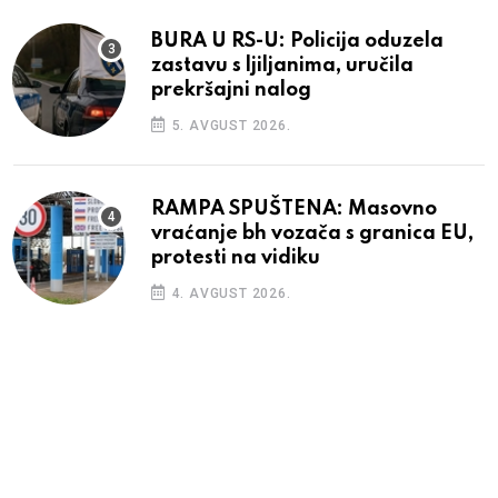
BURA U RS-U: Policija oduzela
zastavu s ljiljanima, uručila
prekršajni nalog
5. AVGUST 2026.
RAMPA SPUŠTENA: Masovno
vraćanje bh vozača s granica EU,
protesti na vidiku
4. AVGUST 2026.