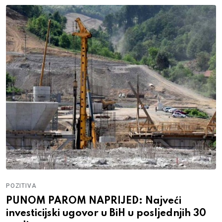
DRUŠTVO
JOŠ KRAĆE DO MORA: Počinje izgradnja
važne dionice na Koridoru 5C, ovako će