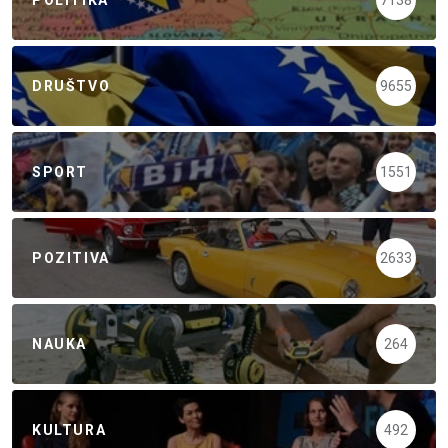
DRUŠTVO
9655
SPORT
1551
POZITIVA
2633
NAUKA
264
KULTURA
492