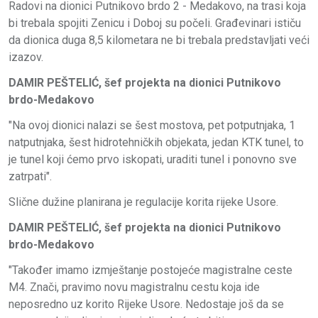
Radovi na dionici Putnikovo brdo 2 - Medakovo, na trasi koja
bi trebala spojiti Zenicu i Doboj su počeli. Građevinari ističu
da dionica duga 8,5 kilometara ne bi trebala predstavljati veći
izazov.
DAMIR PEŠTELIĆ, šef projekta na dionici Putnikovo
brdo-Medakovo
"Na ovoj dionici nalazi se šest mostova, pet potputnjaka, 1
natputnjaka, šest hidrotehničkih objekata, jedan KTK tunel, to
je tunel koji ćemo prvo iskopati, uraditi tunel i ponovno sve
zatrpati".
Slične dužine planirana je regulacije korita rijeke Usore.
DAMIR PEŠTELIĆ, šef projekta na dionici Putnikovo
brdo-Medakovo
"Također imamo izmještanje postojeće magistralne ceste
M4. Znači, pravimo novu magistralnu cestu koja ide
neposredno uz korito Rijeke Usore. Nedostaje još da se