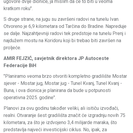
ugovore dvije dionice, ja mislim da će to biti u veoma
kratkom roku".
S druge strane, na jugu su završeni radovi na tunelu Ivan.
Otvoreno je 6,9 kilometara od Tarčina do Bradine. Napreduje
se dalje. Najzahtjevniji radovi tek predstoje na tunelu Prenj i
najdužem mostu na Koridoru koji bi trebao biti završen na
proljeće.
AMIR FEJZIĆ, savjetnik direktora JP Autoceste
Federacije BiH
"Planiramo veoma brzo otvoriti kompletno gradilište Mostar
sjever - Mostar jug, Mostar jug - Tunel Kvanj, Tunel Kvanj -
Buna, i ova dionica je planirana da bude u potpunosti
operativna 2025. godine".
Planovi za ovu godinu također veliki, ali isitiču izvođači,
realni. Otvaranje šest gradilišta značit će izgradnju novih 75
kilometara, za što je izdvojeno 3,4 milijarde maraka, što
predstavlja najveći investicijski ciklus. No, ipak, za