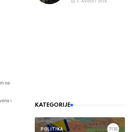
5. AVGUST 2026.
nalog
om na
vena i
KATEGORIJE
POLITIKA
7135