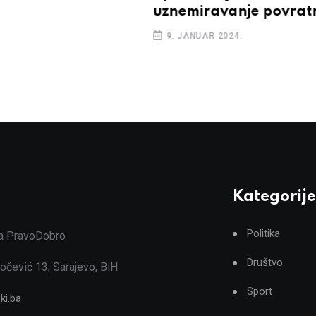
uznemiravanje povrat
9. JANUAR 2024.
Kategorije
Politika
ja PravoDobro
Društvo
očević 13, Sarajevo, BiH
Sport
ki.ba