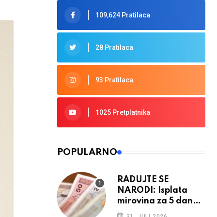
109,624 Pratilaca
28 Pratilaca
93 Pratilaca
1025 Pretplatnika
POPULARNO
RADUJTE SE
NARODI: Isplata
mirovina za 5 dana,
retroaktivna
31. JULI 2026.