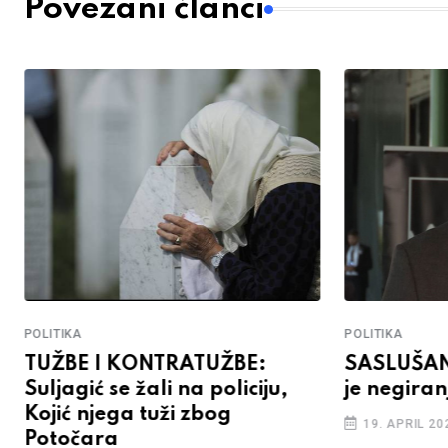
Povezani članci
POLITIKA
POLITIKA
TUŽBE I KONTRATUŽBE:
SASLUŠAN
Suljagić se žali na policiju,
je negira
Kojić njega tuži zbog
19. APRIL 20
Potočara