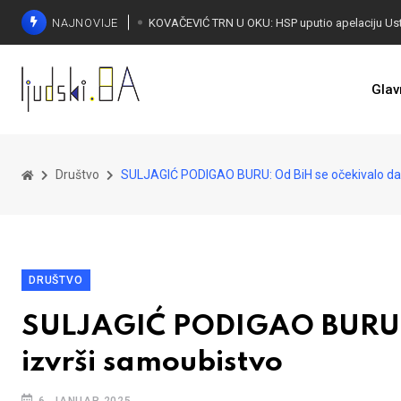
NAJNOVIJE
Glav
Društvo
SULJAGIĆ PODIGAO BURU: Od BiH se očekivalo da r
DRUŠTVO
SULJAGIĆ PODIGAO BURU: O
izvrši samoubistvo