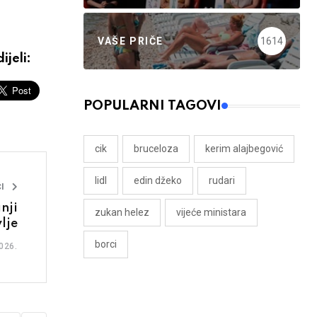
VAŠE PRIČE
1614
ijeli:
POPULARNI TAGOVI
cik
bruceloza
kerim alajbegović
lidl
edin džeko
rudari
I
nji
zukan helez
vijeće ministara
lje
borci
026.