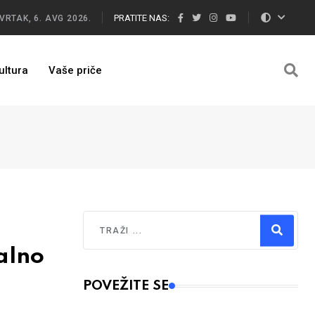
PRATITE NAS:
VRTAK, 6. AVG 2026.
ultura
Vaše priče
Traži
alno
Type 2 or more characters for results.
POVEŽITE SE