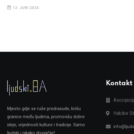
12. JUNI 2024.
Kontakt
Asocijaci
Mjesto gdje se ruše predrasude, brišu
Habibe St
granice među ljudima, promovišu dobre
ideje, vrijednosti kulture i tradicije. Samo
info@ljuds
ljudski i nikako drugačije!