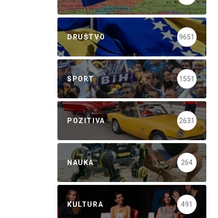
DRUŠTVO
9651
SPORT
1551
POZITIVA
2631
NAUKA
264
KULTURA
491