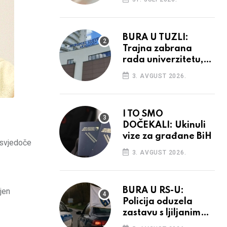
povećanja
BURA U TUZLI:
Trajna zabrana
rada univerzitetu,
provedba sudskih
3. AVGUST 2026.
odluka
I TO SMO
DOČEKALI: Ukinuli
vize za građane BiH
 svjedoče
3. AVGUST 2026.
BURA U RS-U:
jen
Policija oduzela
zastavu s ljiljanima,
uručila prekršajni