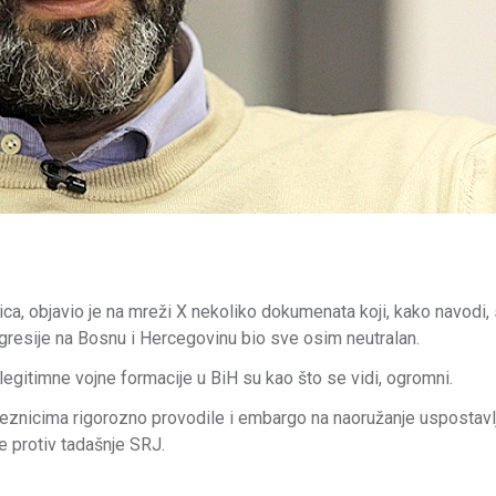
ica, objavio je na mreži X nekoliko dokumenata koji, kako navodi,
resije na Bosnu i Hercegovinu bio sve osim neutralan.
 legitimne vojne formacije u BiH su kao što se vidi, ogromni.
eznicima rigorozno provodile i embargo na naoružanje uspostavl
e protiv tadašnje SRJ.