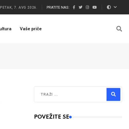
PRATITE NAS:
PETAK, 7. AVG 2026.
ultura
Vaše priče
Traži
Type 2 or more characters for results.
POVEŽITE SE