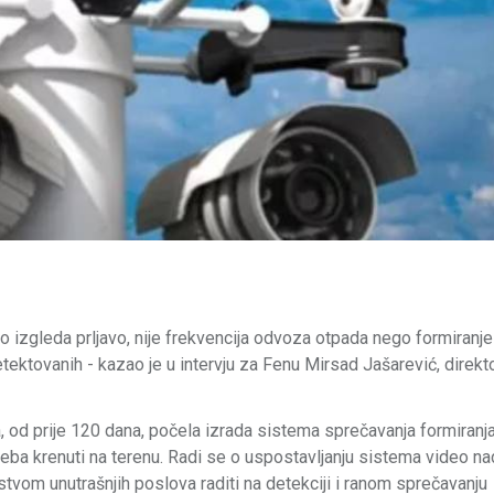
 izgleda prljavo, nije frekvencija odvoza otpada nego formiranje 
detektovanih - kazao je u intervju za Fenu Mirsad Jašarević, direk
 od prije 120 dana, počela izrada sistema sprečavanja formiranja 
 treba krenuti na terenu. Radi se o uspostavljanju sistema video na
vom unutrašnjih poslova raditi na detekciji i ranom sprečavanju