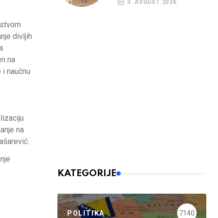
3. AVGUST 2026.
kreditni rejting BiH
rstvom
je divljih
a
en na
 i naučnu
izaciju
tanje na
ašarević.
nje
KATEGORIJE
POLITIKA
7140