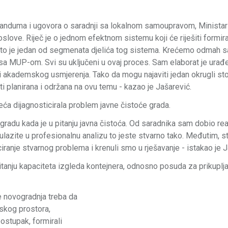
moranduma i ugovora o saradnji sa lokalnom samoupravom, Minista
ove. Riječ je o jednom efektnom sistemu koji će riješiti formiran
a, to je jedan od segmenata djelića tog sistema. Krećemo odmah s
 MUP-om. Svi su uključeni u ovaj proces. Sam elaborat je urađ
akademskog usmjerenja. Tako da mogu najaviti jedan okrugli sto
 planirana i održana na ovu temu - kazao je Jašarević.
ća dijagnosticirala problem javne čistoće grada.
adu kada je u pitanju javna čistoća. Od saradnika sam dobio real
ulazite u profesionalnu analizu to jeste stvarno tako. Međutim, s
iranje stvarnog problema i krenuli smo u rješavanje - istakao je J
anju kapaciteta izgleda kontejnera, odnosno posuda za prikuplja
e novogradnja treba da
rskog prostora,
ostupak, formirali