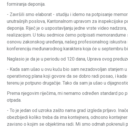
formiranja deponija.
- Završili smo elaborat - studiju i idemo na potpisanje me
unutrašnjih poslova, Kantonalnom upravom za inspekcijske posl
deponija. Riječ je o uspostavljanju jedne vrste video nadzor
realizacijom. U toku sedmice ćemo potpisati memorandume sa
osnovu zakonskog uređenja, našeg profesionalnog iskustva i 
konferenciju međunarodnog karaktera koja će u septembru biti
Naglasio je da je u periodu od 120 dana, Uprava ovog preduze
- Kada sam ušao u ovu kuću bio sam nezadovoljan stanjem u gr
operativnog plana koji govore da se dobro radi posao, i kada 
terenu je potpuno drugačije. Tako da sam ja ušao u dijagnostic
Prema njegovim riječima, mi nemamo određen standard po pit
otpada.
- To je jedan od uzroka zašto nama grad izgleda prljavo. Inač
obezbijedi koliko treba da ima kontejnera, odnosno kontejne
zavisno o kojim se objektima radi. Mi smo odmah pokrenuli p