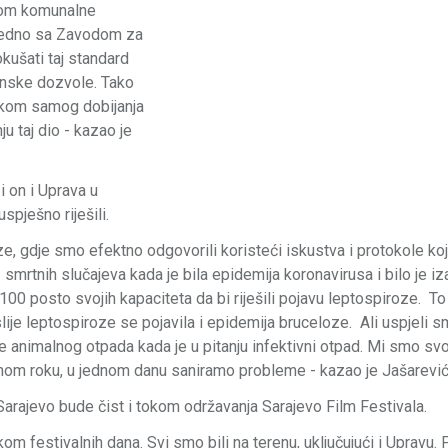
tvom komunalne
ajedno sa Zavodom za
ušati taj standard
vinske dozvole. Tako
likom samog dobijanja
 taj dio - kazao je
i on i Uprava u
spješno riješili.
, gdje smo efektno odgovorili koristeći iskustva i protokole k
iz smrtnih slučajeva kada je bila epidemija koronavirusa i bilo je 
 100 posto svojih kapaciteta da bi riješili pojavu leptospiroze. To
ije leptospiroze se pojavila i epidemija bruceloze. Ali uspjeli 
e animalnog otpada kada je u pitanju infektivni otpad. Mi smo sv
nom roku, u jednom danu saniramo probleme - kazao je Jašarević
rajevo bude čist i tokom održavanja Sarajevo Film Festivala.
om festivalnih dana. Svi smo bili na terenu, uključujući i Upravu. P