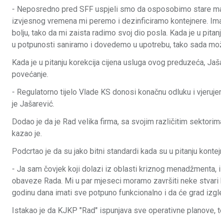
- Neposredno pred SFF uspjeli smo da osposobimo stare mašin
izvjesnog vremena mi peremo i dezinficiramo kontejnere. Ima
bolju, tako da mi zaista radimo svoj dio posla. Kada je u pit
u potpunosti saniramo i dovedemo u upotrebu, tako sada mo
Kada je u pitanju korekcija cijena usluga ovog preduzeća, Ja
povećanje.
- Regulatorno tijelo Vlade KS donosi konačnu odluku i vjerujem
je Jašarević.
Dodao je da je Rad velika firma, sa svojim različitim sektor
kazao je.
Podcrtao je da su jako bitni standardi kada su u pitanju kontej
- Ja sam čovjek koji dolazi iz oblasti kriznog menadžmenta, i 
obaveze Rada. Mi u par mjeseci moramo završiti neke stvari 
godinu dana imati sve potpuno funkcionalno i da će grad izgleda
Istakao je da KJKP "Rad" ispunjava sve operativne planove, te