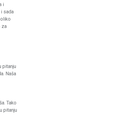
 i
 i sada
koliko
a za
 pitanju
da. Naša
ša. Tako
 pitanju