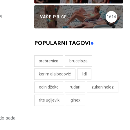
j
VAŠE PRIČE
1614
POPULARNI TAGOVI
srebrenica
bruceloza
kerim alajbegović
lidl
edin džeko
rudari
zukan helez
rite ugljevik
ginex
 do sada