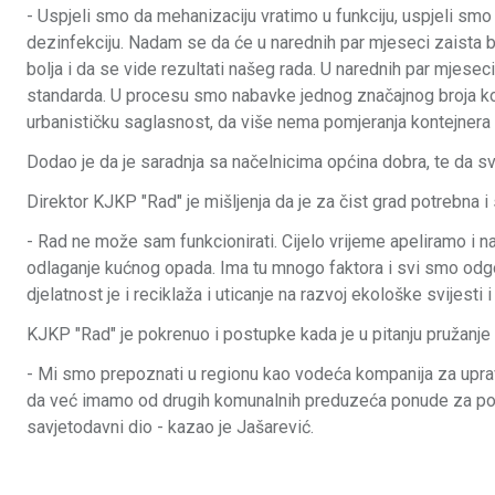
- Uspjeli smo da mehanizaciju vratimo u funkciju, uspjeli s
dezinfekciju. Nadam se da će u narednih par mjeseci zaista bi
bolja i da se vide rezultati našeg rada. U narednih par mjesec
standarda. U procesu smo nabavke jednog značajnog broja ko
urbanističku saglasnost, da više nema pomjeranja kontejnera 
Dodao je da je saradnja sa načelnicima općina dobra, te da sv
Direktor KJKP "Rad" je mišljenja da je za čist grad potrebna i
- Rad ne može sam funkcionirati. Cijelo vrijeme apeliramo i na
odlaganje kućnog opada. Ima tu mnogo faktora i svi smo odgo
djelatnost je i reciklaža i uticanje na razvoj ekološke svijest
KJKP "Rad" je pokrenuo i postupke kada je u pitanju pružanj
- Mi smo prepoznati u regionu kao vodeća kompanija za upravlj
da već imamo od drugih komunalnih preduzeća ponude za posl
savjetodavni dio - kazao je Jašarević.