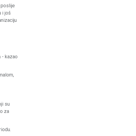
poslije
i još
anizaciju
a - kazao
 malom,
ji su
mo za
riodu.