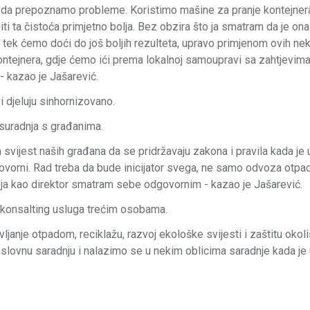
mo da prepoznamo probleme. Koristimo mašine za pranje kontejnera
ti ta čistoća primjetno bolja. Bez obzira što ja smatram da je ona
i tek ćemo doći do još boljih rezulteta, upravo primjenom ovih ne
ntejnera, gdje ćemo ići prema lokalnoj samoupravi sa zahtjevim
- kazao je Jašarević.
i djeluju sinhornizovano.
 suradnja s građanima.
 svijest naših građana da se pridržavaju zakona i pravila kada je u
vorni. Rad treba da bude inicijator svega, ne samo odvoza otpa
i i ja kao direktor smatram sebe odgovornim - kazao je Jašarević.
e konsalting usluga trećim osobama.
anje otpadom, reciklažu, razvoj ekološke svijesti i zaštitu okoli
ovnu saradnju i nalazimo se u nekim oblicima saradnje kada je u