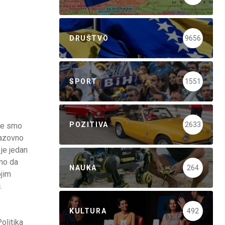
DRUŠTVO
9656
SPORT
1551
POZITIVA
2633
oje smo
izazovno
 je jedan
smo da
NAUKA
264
ojim
.
KULTURA
492
olitika