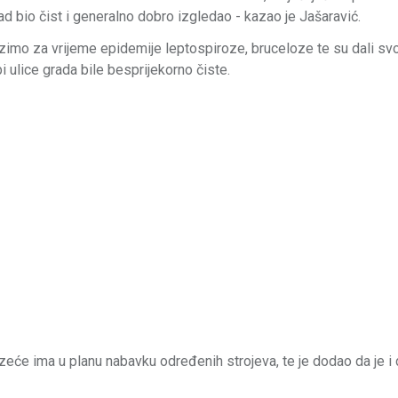
 bio čist i generalno dobro izgledao - kazao je Jašaravić.
alazimo za vrijeme epidemije leptospiroze, bruceloze te su dali svo
 ulice grada bile besprijekorno čiste.
zeće ima u planu nabavku određenih strojeva, te je dodao da je i