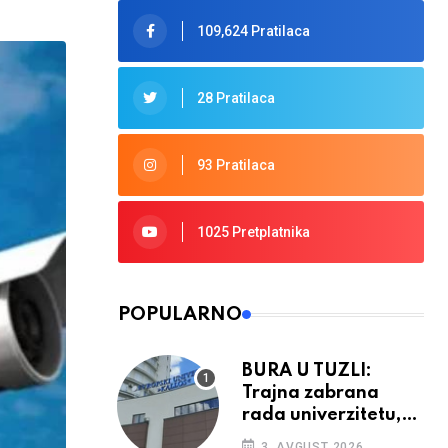
109,624 Pratilaca
28 Pratilaca
93 Pratilaca
1025 Pretplatnika
POPULARNO
BURA U TUZLI:
Trajna zabrana
rada univerzitetu,
provedba sudskih
3. AVGUST 2026.