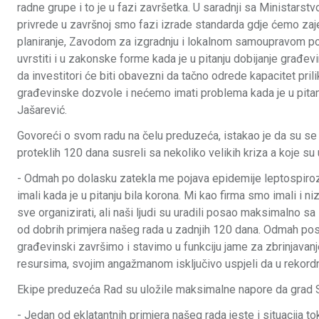
radne grupe i to je u fazi završetka. U saradnji sa Ministars
privrede u završnoj smo fazi izrade standarda gdje ćemo z
planiranje, Zavodom za izgradnju i lokalnom samoupravom pok
uvrstiti i u zakonske forme kada je u pitanju dobijanje građe
da investitori će biti obavezni da tačno odrede kapacitet pri
građevinske dozvole i nećemo imati problema kada je u pitanju
Jašarević.
Govoreći o svom radu na čelu preduzeća, istakao je da su se 
proteklih 120 dana susreli sa nekoliko velikih kriza a koje su u
- Odmah po dolasku zatekla me pojava epidemije leptospiroze
imali kada je u pitanju bila korona. Mi kao firma smo imali i n
sve organizirati, ali naši ljudi su uradili posao maksimalno sa
od dobrih primjera našeg rada u zadnjih 120 dana. Odmah posl
građevinski završimo i stavimo u funkciju jame za zbrinjavanj
resursima, svojim angažmanom isključivo uspjeli da u rekord
Ekipe preduzeća Rad su uložile maksimalne napore da grad Sa
- Jedan od eklatantnih primjera našeg rada jeste i situacija tok