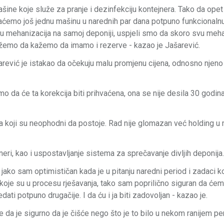
e koje služe za pranje i dezinfekciju kontejnera. Tako da opet 
ćemo još jednu mašinu u narednih par dana potpuno funkcionalnu 
anju mehanizacija na samoj deponiji, uspjeli smo da skoro svu meh
žemo da kažemo da imamo i rezerve - kazao je Jašarević.
šarević je istakao da očekuju malu promjenu cijena, odnosno njeno
o da će ta korekcija biti prihvaćena, ona se nije desila 30 godin
ima koji su neophodni da postoje. Rad nije glomazan već holding u
neri, kao i uspostavljanje sistema za sprečavanje divljih deponija.
jako sam optimističan kada je u pitanju naredni period i zadaci ko
koje su u procesu rješavanja, tako sam poprilično siguran da će
ti potpuno drugačije. I da ću i ja biti zadovoljan - kazao je.
 da je sigurno da je čišće nego što je to bilo u nekom ranijem pe