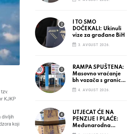
odluka
I TO SMO
DOČEKALI: Ukinuli
vize za građane BiH
3. AVGUST 2026.
RAMPA SPUŠTENA:
Masovno vraćanje
bh vozača s granica
EU, protesti na
4. AVGUST 2026.
tzv.
vidiku
tor KJKP
UTJECAT ĆE NA
divljih
PENZIJE I PLAĆE:
dzora koji
Međunarodna
agencija potvrdila