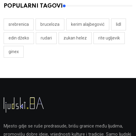
POPULARNI TAGOVI
srebrenica
bruceloza
kerim alajbegović
lidl
edin džeko
rudari
zukan helez
rite ugljevik
ginex
Mjesto gdje se ruše predrasude, brišu granice među ljudima,
promovišu dobre ideje, vrijednosti kulture i tradicije. Samo ljudski