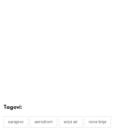
Tagovi:
sarajevo
aerodrom
wizz air
nove linije