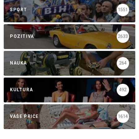
SPORT
1551
POZITIVA
2633
NAUKA
264
KULTURA
492
VAŠE PRIČE
1614