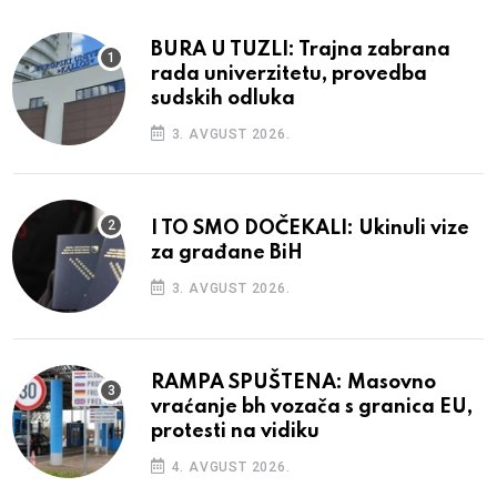
BURA U TUZLI: Trajna zabrana
rada univerzitetu, provedba
sudskih odluka
3. AVGUST 2026.
I TO SMO DOČEKALI: Ukinuli vize
za građane BiH
3. AVGUST 2026.
RAMPA SPUŠTENA: Masovno
vraćanje bh vozača s granica EU,
protesti na vidiku
4. AVGUST 2026.