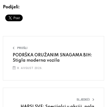
Podijeli:
PROŠLI
PODRŠKA ORUŽANIM SNAGAMA BIH:
Stigla moderna vozila
8. AVGUST 2026.
SLJEDEĆI
HAPSI SVE: Specijalci u akciji, pala