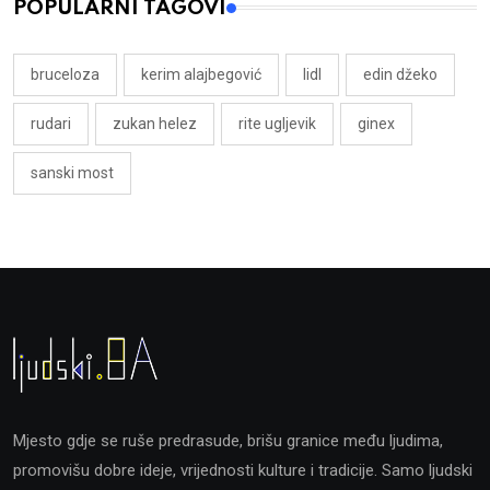
POPULARNI TAGOVI
bruceloza
kerim alajbegović
lidl
edin džeko
rudari
zukan helez
rite ugljevik
ginex
sanski most
Mjesto gdje se ruše predrasude, brišu granice među ljudima,
promovišu dobre ideje, vrijednosti kulture i tradicije. Samo ljudski