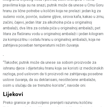
pravilima koja su na snazi, putnik može da unese u Crnu Goru
hranu za lične potrebe u količini koja ne prelazi: jedan kg za
sušeno voće, povrće, sušene gljive, sirova kafa, kakao u zrnu,
začini, čajevi, jedan litar za alkoholna pića u originalnoj
ambalaži, dva litra za ostala pića u originalnoj ambalaži, pet
litara za flaširanu vodu u originalnoj ambalaži i jedan kilogram
za kompozitnu i ostalu hranu u originalnoj ambalaži, koja ne
zahtijeva poseban temperaturni režim čuvanja.
“Također, putnik može da unese sa sobom proizvode za
ishranu djece i dijetetsku hranu koja se koristi iz medicinskih
razloga, pod uslovom da ti proizvodi ne zahtijevaju posebne
uslove čuvanja, da su deklarisani, neoštećene ambalaže,
osim u slučaju da se trenutno koriste”, navode oni.
Lijekovi
Preko granice je dozvoljeno prenijeti razumnu količinu