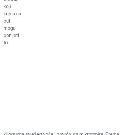
koji
krenu na
put
mogu
ponijeti
tri
kilograma svježeg voća i povrća, osim krompira. Prema