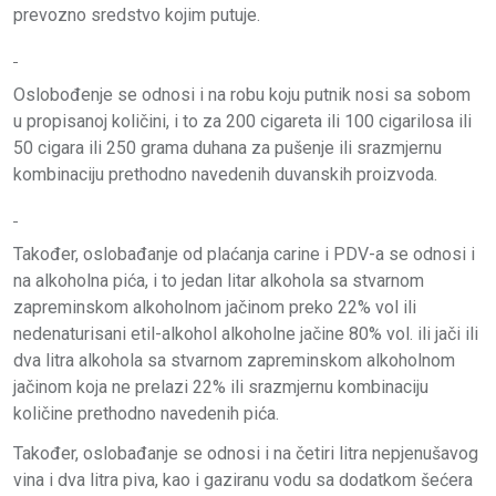
prevozno sredstvo kojim putuje.
Oslobođenje se odnosi i na robu koju putnik nosi sa sobom
u propisanoj količini, i to za 200 cigareta ili 100 cigarilosa ili
50 cigara ili 250 grama duhana za pušenje ili srazmjernu
kombinaciju prethodno navedenih duvanskih proizvoda.
Također, oslobađanje od plaćanja carine i PDV-a se odnosi i
na alkoholna pića, i to jedan litar alkohola sa stvarnom
zapreminskom alkoholnom jačinom preko 22% vol ili
nedenaturisani etil-alkohol alkoholne jačine 80% vol. ili jači ili
dva litra alkohola sa stvarnom zapreminskom alkoholnom
jačinom koja ne prelazi 22% ili srazmjernu kombinaciju
količine prethodno navedenih pića.
Također, oslobađanje se odnosi i na četiri litra nepjenušavog
vina i dva litra piva, kao i gaziranu vodu sa dodatkom šećera