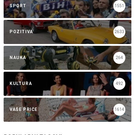
SPORT
1551
POZITIVA
2633
NAUKA
264
KULTURA
492
VAŠE PRIČE
1614