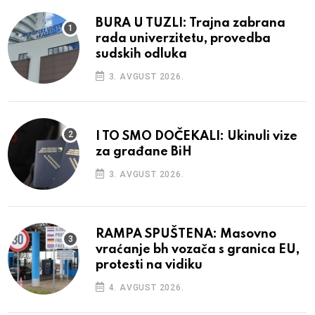
BURA U TUZLI: Trajna zabrana
rada univerzitetu, provedba
sudskih odluka
3. AVGUST 2026.
I TO SMO DOČEKALI: Ukinuli vize
za građane BiH
3. AVGUST 2026.
RAMPA SPUŠTENA: Masovno
vraćanje bh vozača s granica EU,
protesti na vidiku
4. AVGUST 2026.