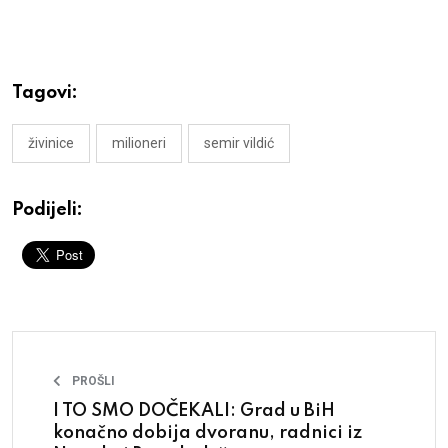
Tagovi:
živinice
milioneri
semir vildić
Podijeli:
PROŠLI
I TO SMO DOČEKALI: Grad u BiH
konačno dobija dvoranu, radnici iz