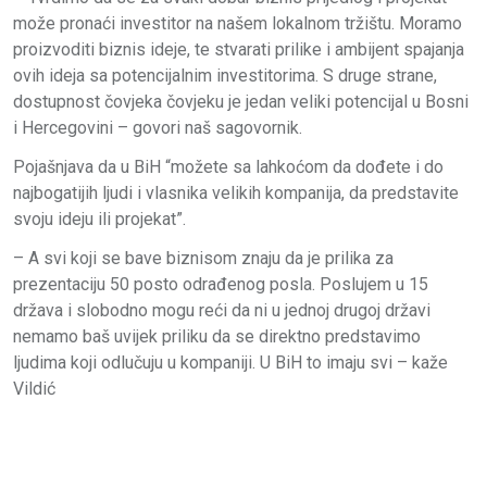
može pronaći investitor na našem lokalnom tržištu. Moramo
proizvoditi biznis ideje, te stvarati prilike i ambijent spajanja
ovih ideja sa potencijalnim investitorima. S druge strane,
dostupnost čovjeka čovjeku je jedan veliki potencijal u Bosni
i Hercegovini – govori naš sagovornik.
Pojašnjava da u BiH “možete sa lahkoćom da dođete i do
najbogatijih ljudi i vlasnika velikih kompanija, da predstavite
svoju ideju ili projekat”.
– A svi koji se bave biznisom znaju da je prilika za
prezentaciju 50 posto odrađenog posla. Poslujem u 15
država i slobodno mogu reći da ni u jednoj drugoj državi
nemamo baš uvijek priliku da se direktno predstavimo
ljudima koji odlučuju u kompaniji. U BiH to imaju svi – kaže
Vildić