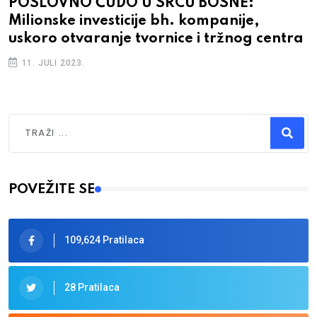
POSLOVNO ČUDO U SRCU BOSNE:
Milionske investicije bh. kompanije,
uskoro otvaranje tvornice i tržnog centra
11. JULI 2023.
Traži
Type 2 or more characters for results.
POVEŽITE SE
109,624 Pratilaca
28 Pratilaca