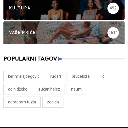
KULTURA
492
VAŠE PRIČE
1614
POPULARNI TAGOVI
kerim alajbegović
rudari
bruceloza
lidl
edin džeko
zukan helez
neum
aerodrom tuzla
zenica