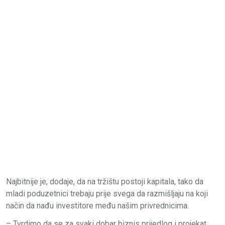
Najbitnije je, dodaje, da na tržištu postoji kapitala, tako da
mladi poduzetnici trebaju prije svega da razmišljaju na koji
način da nađu investitore među našim privrednicima.
– Tvrdimo da se za svaki dobar biznis prijedlog i projekat