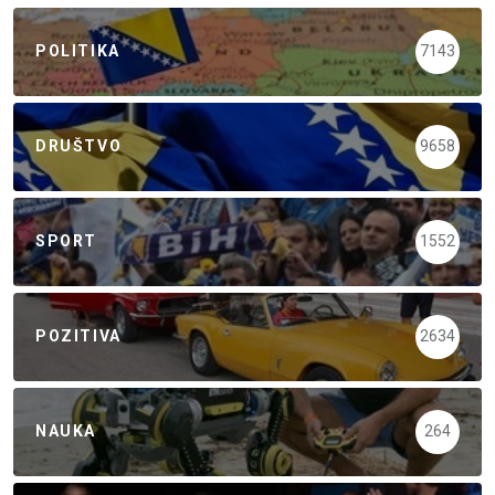
POLITIKA
7143
DRUŠTVO
9658
SPORT
1552
POZITIVA
2634
NAUKA
264