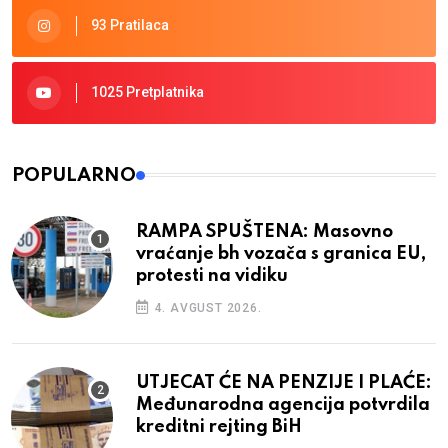
93 Pratilaca
1025 Pretplatnika
POPULARNO
RAMPA SPUŠTENA: Masovno
vraćanje bh vozača s granica EU,
protesti na vidiku
4. AVGUST 2026.
UTJECAT ĆE NA PENZIJE I PLAĆE:
Međunarodna agencija potvrdila
kreditni rejting BiH