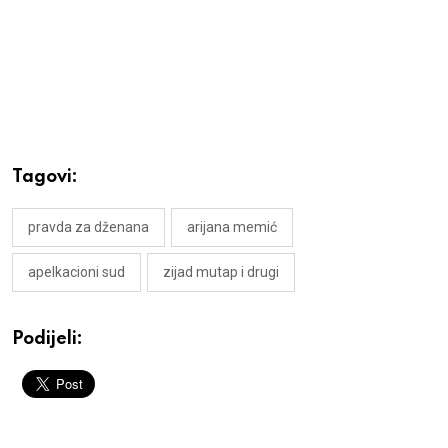
Tagovi:
pravda za dženana
arijana memić
apelkacioni sud
zijad mutap i drugi
Podijeli: