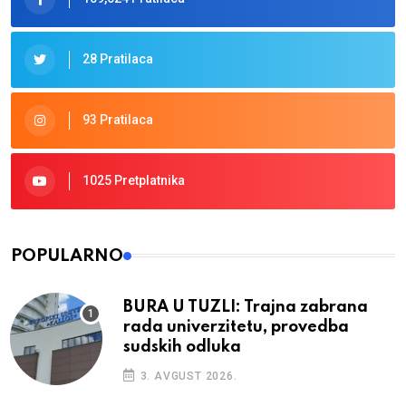
28 Pratilaca
93 Pratilaca
1025 Pretplatnika
POPULARNO
BURA U TUZLI: Trajna zabrana
rada univerzitetu, provedba
sudskih odluka
3. AVGUST 2026.