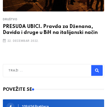
DRUŠTVO
PRESUDA UBICI. Pravda za Dženana,
Davida i druge u BiH na italijanski način
22. DECEMBAR 2022.
Traži
Type 2 or more characters for results.
POVEŽITE SE
109,624 Pratilaca