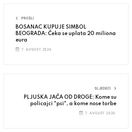
PROŠLI
BOSANAC KUPUJE SIMBOL
BEOGRADA: Čeka se uplata 20 miliona
eura
7. AVGUST 2026.
SLJEDEĆI
PLJUSKA JAČA OD DROGE: Kome su
policajci "psi", a kome nose torbe
7. AVGUST 2026.