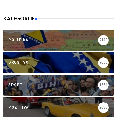
KATEGORIJE
POLITIKA
7140
DRUŠTVO
9656
SPORT
1551
POZITIVA
2633