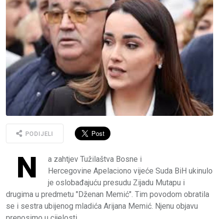
PODIJELI
N
a zahtjev Tužilaštva Bosne i
Hercegovine Apelaciono vijeće Suda BiH ukinulo
je oslobađajuću presudu Zijadu Mutapu i
drugima u predmetu "Dženan Memić". Tim povodom obratila
se i sestra ubijenog mladića Arijana Memić. Njenu objavu
prenosimo u cijelosti.