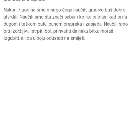
Nakon 7 godina smo mnogo čega naučili, gradivo baš dobro
utvrdili. Naučili smo šta znači sabur i koliko je bitan kad si na
dugom i teškom putu, punom prepreka i
zasjeda. Naučili smo
biti izdržljivi, istrpiti bol, prihvatiti da neku bitku moraš i
izgubiti, ali da u boju odustati ne smiješ.