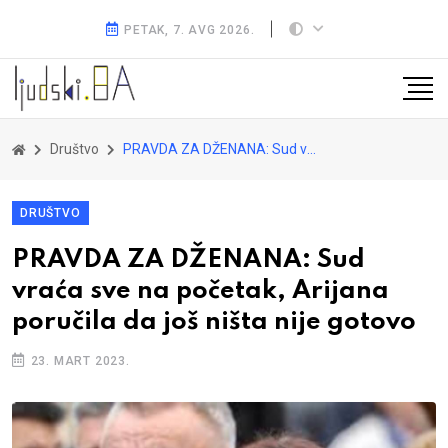
PETAK, 7. AVG 2026.
Društvo
PRAVDA ZA DŽENANA: Sud vraća sve na početak, Arijana poručila da još ništa nije gotovo
DRUŠTVO
PRAVDA ZA DŽENANA: Sud
vraća sve na početak, Arijana
poručila da još ništa nije gotovo
23. MART 2023.