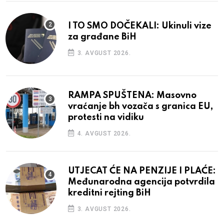
I TO SMO DOČEKALI: Ukinuli vize
za građane BiH
3. AVGUST 2026.
RAMPA SPUŠTENA: Masovno
vraćanje bh vozača s granica EU,
protesti na vidiku
4. AVGUST 2026.
UTJECAT ĆE NA PENZIJE I PLAĆE:
Međunarodna agencija potvrdila
kreditni rejting BiH
3. AVGUST 2026.