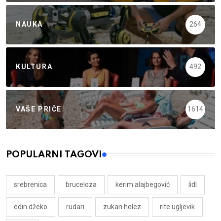
NAUKA
264
KULTURA
492
VAŠE PRIČE
1614
POPULARNI TAGOVI
srebrenica
bruceloza
kerim alajbegović
lidl
edin džeko
rudari
zukan helez
rite ugljevik