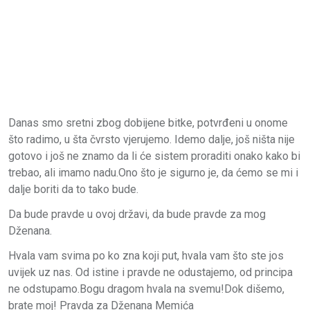
Danas smo sretni zbog dobijene bitke, potvrđeni u onome
što radimo, u šta čvrsto vjerujemo. Idemo dalje, još ništa nije
gotovo i još ne znamo da li će sistem proraditi onako kako bi
trebao, ali imamo nadu.Ono što je sigurno je, da ćemo se mi i
dalje boriti da to tako bude.
Da bude pravde u ovoj državi, da bude pravde za mog
Dženana.
Hvala vam svima po ko zna koji put, hvala vam što ste jos
uvijek uz nas. Od istine i pravde ne odustajemo, od principa
ne odstupamo.Bogu dragom hvala na svemu!Dok dišemo,
brate moj! Pravda za Dženana Memića