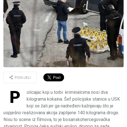
PODIJELI
P
olicajac koji u torbi kriminalcima nosi dva
kilograma kokaina. Šef policijske stanice u USK
koji se žali jer ga nadređeni kažnjavaju što je
uspješno realizovana akcija zaplijene 140 kilograma droge.
Nisu to scene iz filmova, to je bosanskohercegovačka
stvarnost. Prvoga čeka sudski epilog, drugog za sada