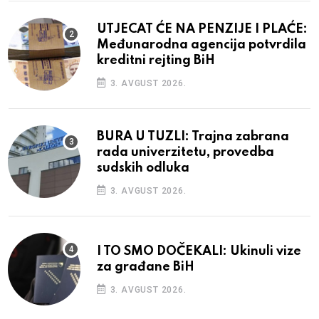
UTJECAT ĆE NA PENZIJE I PLAĆE:
Međunarodna agencija potvrdila
kreditni rejting BiH
3. AVGUST 2026.
BURA U TUZLI: Trajna zabrana
rada univerzitetu, provedba
sudskih odluka
3. AVGUST 2026.
I TO SMO DOČEKALI: Ukinuli vize
za građane BiH
3. AVGUST 2026.