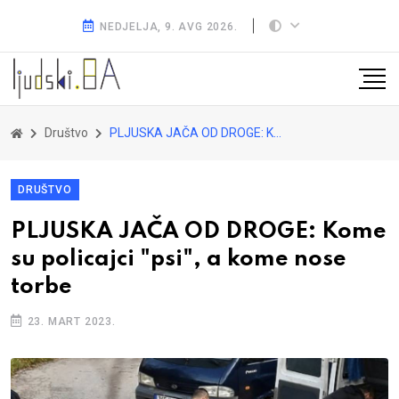
NEDJELJA, 9. AVG 2026.
Društvo
PLJUSKA JAČA OD DROGE: Kome su policajci "psi", a kome nose torbe
DRUŠTVO
PLJUSKA JAČA OD DROGE: Kome
su policajci "psi", a kome nose
torbe
23. MART 2023.