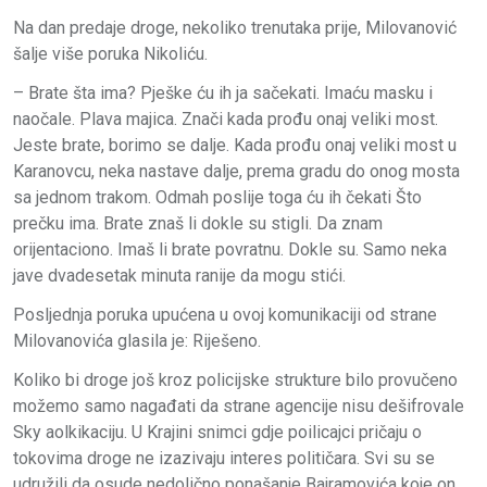
Na dan predaje droge, nekoliko trenutaka prije, Milovanović
šalje više poruka Nikoliću.
– Brate šta ima? Pješke ću ih ja sačekati. Imaću masku i
naočale. Plava majica. Znači kada prođu onaj veliki most.
Jeste brate, borimo se dalje. Kada prođu onaj veliki most u
Karanovcu, neka nastave dalje, prema gradu do onog mosta
sa jednom trakom. Odmah poslije toga ću ih čekati Što
prečku ima. Brate znaš li dokle su stigli. Da znam
orijentaciono. Imaš li brate povratnu. Dokle su. Samo neka
jave dvadesetak minuta ranije da mogu stići.
Posljednja poruka upućena u ovoj komunikaciji od strane
Milovanovića glasila je: Riješeno.
Koliko bi droge još kroz policijske strukture bilo provučeno
možemo samo nagađati da strane agencije nisu dešifrovale
Sky aolkikaciju. U Krajini snimci gdje poilicajci pričaju o
tokovima droge ne izazivaju interes političara. Svi su se
udružili da osude nedolično ponašanje Bajramovića koje on