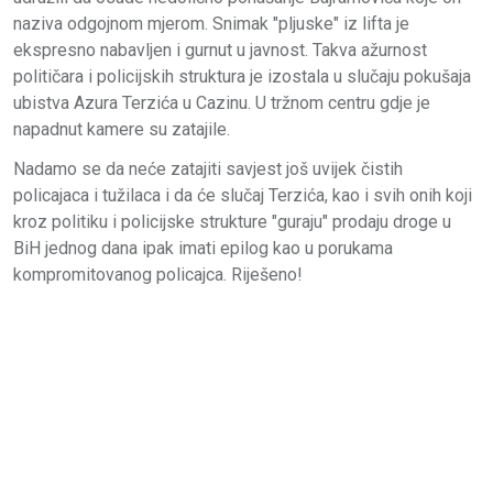
naziva odgojnom mjerom. Snimak "pljuske" iz lifta je
ekspresno nabavljen i gurnut u javnost. Takva ažurnost
političara i policijskih struktura je izostala u slučaju pokušaja
ubistva Azura Terzića u Cazinu. U tržnom centru gdje je
napadnut kamere su zatajile.
Nadamo se da neće zatajiti savjest još uvijek čistih
policajaca i tužilaca i da će slučaj Terzića, kao i svih onih koji
kroz politiku i policijske strukture "guraju" prodaju droge u
BiH jednog dana ipak imati epilog kao u porukama
kompromitovanog policajca. Riješeno!