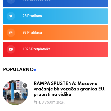
28 Pratilaca
93 Pratilaca
1025 Pretplatnika
POPULARNO
RAMPA SPUŠTENA: Masovno
vraćanje bh vozača s granica EU,
protesti na vidiku
4. AVGUST 2026.