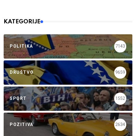
KATEGORIJE
POLITIKA
7143
DRUŠTVO
9659
SPORT
1552
POZITIVA
2634