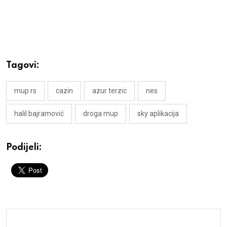
Tagovi:
mup rs
cazin
azur terzic
nes
halil bajramović
droga mup
sky aplikacija
Podijeli: