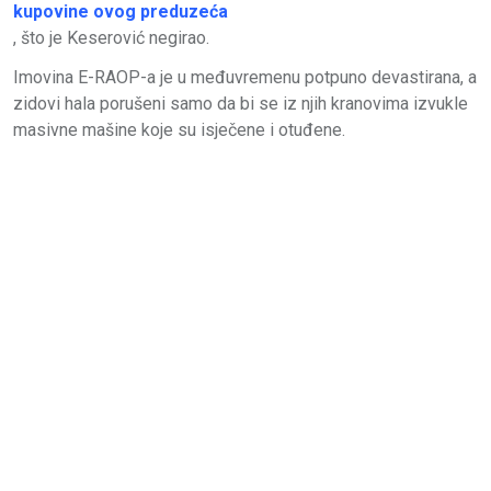
kupovine ovog preduzeća
, što je Keserović negirao.
Imovina E-RAOP-a je u međuvremenu potpuno devastirana, a
zidovi hala porušeni samo da bi se iz njih kranovima izvukle
masivne mašine koje su isječene i otuđene.