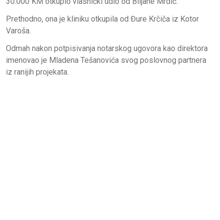
30.000 KM otkupio vlasnički udio od Biljane Mrdić.
Prethodno, ona je kliniku otkupila od Đure Krčiča iz Kotor
Varoša.
Odmah nakon potpisivanja notarskog ugovora kao direktora
imenovao je Mladena Tešanovića svog poslovnog partnera
iz ranijih projekata.