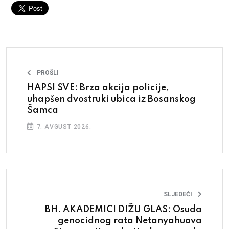
PROŠLI
HAPSI SVE: Brza akcija policije,
uhapšen dvostruki ubica iz Bosanskog
Šamca
7. AVGUST 2026.
SLJEDEĆI
BH. AKADEMICI DIŽU GLAS: Osuda
genocidnog rata Netanyahuova