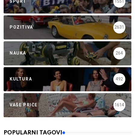
SPORT
1551
POZITIVA
2631
NAUKA
264
KULTURA
492
VAŠE PRIČE
1614
POPULARNI TAGOVI