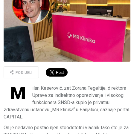
PODIJELI
M
ilan Keserović, zet Zorana Tegeltije, direktora
Uprave za indirektno oporezivanje i visokog
funkcionera SNSD-a kupio je privatnu
zdravstvenu ustanovu „MR klinika“ u Banjaluci, saznaje portal
CAPITAL.
On je nedavno postao njen stoodstotni vlasnik tako što je za