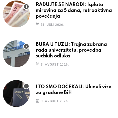
RADUJTE SE NARODI: Isplata
mirovina za 5 dana, retroaktivna
povećanja
31. JULI 2026.
BURA U TUZLI: Trajna zabrana
rada univerzitetu, provedba
sudskih odluka
3. AVGUST 2026.
I TO SMO DOČEKALI: Ukinuli vize
za građane BiH
3. AVGUST 2026.