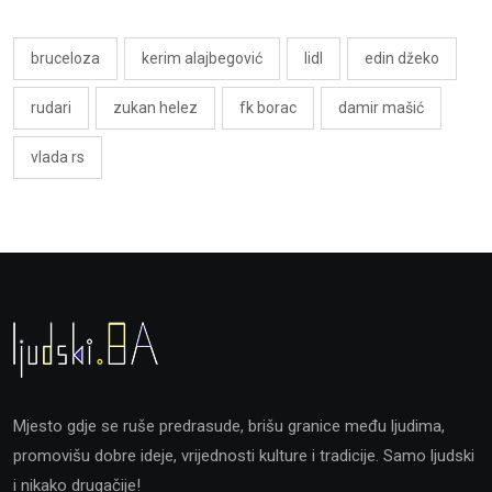
bruceloza
kerim alajbegović
lidl
edin džeko
rudari
zukan helez
fk borac
damir mašić
vlada rs
Mjesto gdje se ruše predrasude, brišu granice među ljudima,
promovišu dobre ideje, vrijednosti kulture i tradicije. Samo ljudski
i nikako drugačije!