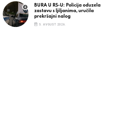
BURA U RS-U: Policija oduzela
zastavu s ljiljanima, uručila
prekršajni nalog
5. AVGUST 2026.