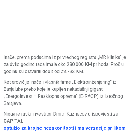
Inače, prema podacima iz privrednog registra „MR klinika“ je
za dvije godine rada imala oko 280.000 KM prihoda. Prošlu
godinu su ostvarili dobit od 28.792 KM.
Keserović je inače i vlasnik firme „Elektroinženjering“ iz
Banjaluke preko koje je kupljen nekadašnji gigant
,,Energoinvest – Rasklopna oprema” (E-RAOP) iz Istočnog
Sarajeva.
Njega je ruski investitor Dmitri Kuznecov u ispovjesti za
CAPITAL
optužio za brojne nezakonitosti i malverzacije prilikom