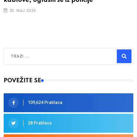
kablove, oglasili se iz policije
20. MAJ 2023.
Traži
Type 2 or more characters for results.
POVEŽITE SE
109,624 Pratilaca
28 Pratilaca