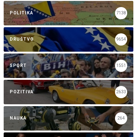
POLITIKA
7138
DRUŠTVO
9654
SPORT
1551
POZITIVA
2633
NAUKA
264