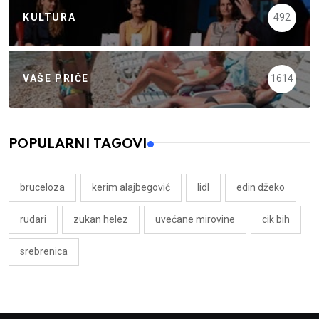
KULTURA
492
VAŠE PRIČE
1614
POPULARNI TAGOVI
bruceloza
kerim alajbegović
lidl
edin džeko
rudari
zukan helez
uvećane mirovine
cik bih
srebrenica