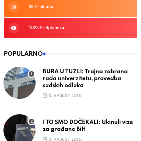
93 Pratilaca
1025 Pretplatnika
POPULARNO
BURA U TUZLI: Trajna zabrana
rada univerzitetu, provedba
sudskih odluka
3. AVGUST 2026.
I TO SMO DOČEKALI: Ukinuli vize
za građane BiH
3. AVGUST 2026.