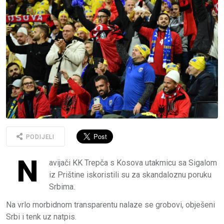
PODIJELI
N
avijači KK Trepča s Kosova utakmicu sa Sigalom
iz Prištine iskoristili su za skandaloznu poruku
Srbima.
Na vrlo morbidnom transparentu nalaze se grobovi, obješeni
Srbi i tenk uz natpis.