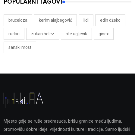
POPULARNI TAGOVI
bruceloza
kerim alajbegović
lidl
edin džeko
rudari
zukan helez
rite ugljevik
ginex
sanski most
Mjesto gdje se ruše predrasude, brišu granice među ljudima,
promovišu dobre ideje, vrijednosti kulture i tradicije. Samo ljudski