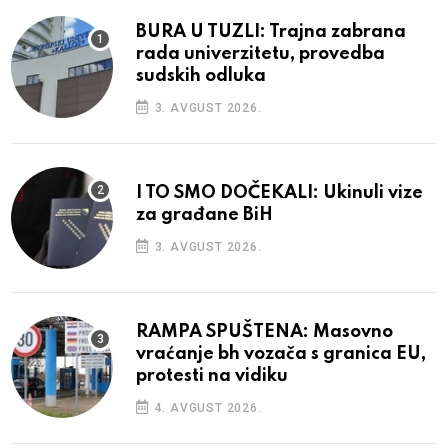
BURA U TUZLI: Trajna zabrana
rada univerzitetu, provedba
sudskih odluka
3. AVGUST 2026.
I TO SMO DOČEKALI: Ukinuli vize
za građane BiH
3. AVGUST 2026.
RAMPA SPUŠTENA: Masovno
vraćanje bh vozača s granica EU,
protesti na vidiku
4. AVGUST 2026.