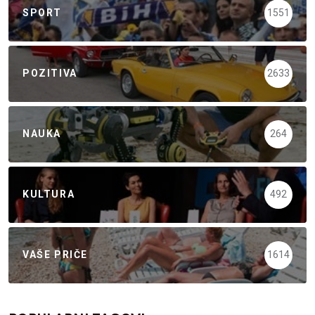
SPORT
1551
POZITIVA
2633
NAUKA
264
KULTURA
492
VAŠE PRIČE
1614