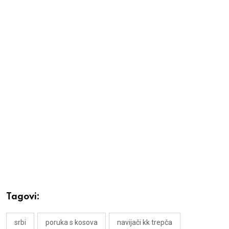
Tagovi:
srbi
poruka s kosova
navijači kk trepča