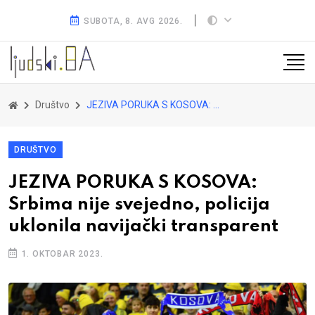
SUBOTA, 8. AVG 2026.
Društvo
JEZIVA PORUKA S KOSOVA: Srbima nije svejedno, policija uklonila navijački transparent
DRUŠTVO
JEZIVA PORUKA S KOSOVA:
Srbima nije svejedno, policija
uklonila navijački transparent
1. OKTOBAR 2023.