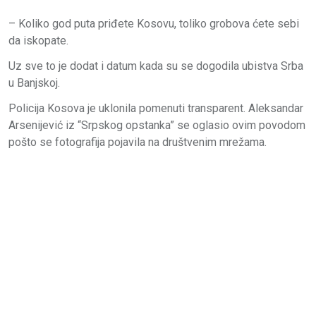
– Koliko god puta priđete Kosovu, toliko grobova ćete sebi
da iskopate.
Uz sve to je dodat i datum kada su se dogodila ubistva Srba
u Banjskoj.
Policija Kosova je uklonila pomenuti transparent. Aleksandar
Arsenijević iz “Srpskog opstanka” se oglasio ovim povodom
pošto se fotografija pojavila na društvenim mrežama.