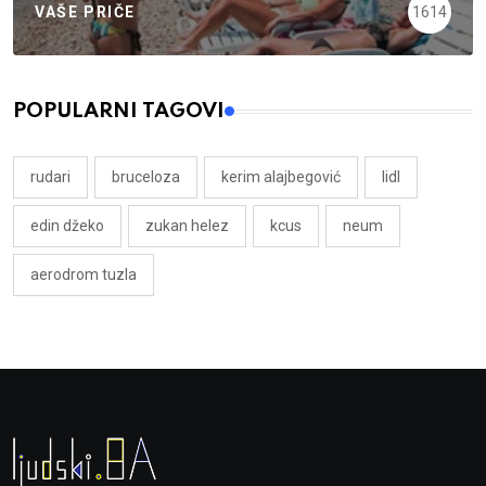
VAŠE PRIČE
1614
POPULARNI TAGOVI
rudari
bruceloza
kerim alajbegović
lidl
edin džeko
zukan helez
kcus
neum
aerodrom tuzla