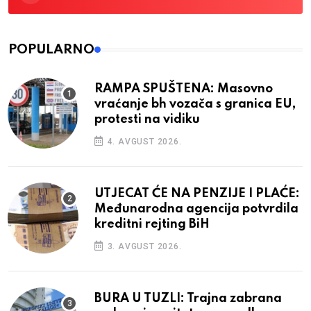
POPULARNO
RAMPA SPUŠTENA: Masovno
vraćanje bh vozača s granica EU,
protesti na vidiku
4. AVGUST 2026.
UTJECAT ĆE NA PENZIJE I PLAĆE:
Međunarodna agencija potvrdila
kreditni rejting BiH
3. AVGUST 2026.
BURA U TUZLI: Trajna zabrana