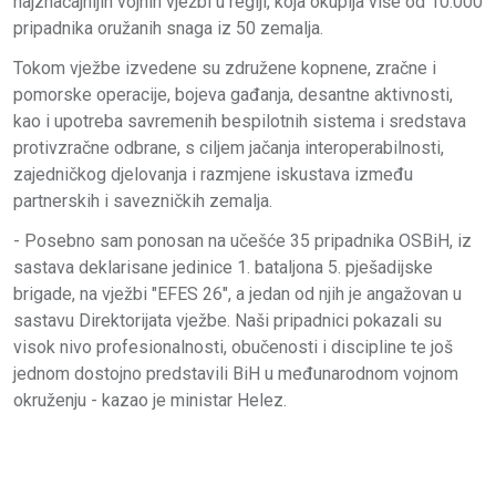
najznačajnijih vojnih vježbi u regiji, koja okuplja više od 10.000
pripadnika oružanih snaga iz 50 zemalja.
Tokom vježbe izvedene su združene kopnene, zračne i
pomorske operacije, bojeva gađanja, desantne aktivnosti,
kao i upotreba savremenih bespilotnih sistema i sredstava
protivzračne odbrane, s ciljem jačanja interoperabilnosti,
zajedničkog djelovanja i razmjene iskustava između
partnerskih i savezničkih zemalja.
- Posebno sam ponosan na učešće 35 pripadnika OSBiH, iz
sastava deklarisane jedinice 1. bataljona 5. pješadijske
brigade, na vježbi "EFES 26", a jedan od njih je angažovan u
sastavu Direktorijata vježbe. Naši pripadnici pokazali su
visok nivo profesionalnosti, obučenosti i discipline te još
jednom dostojno predstavili BiH u međunarodnom vojnom
okruženju - kazao je ministar Helez.