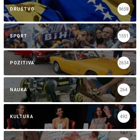
DRUŠTVO
9658
SPORT
1551
POZITIVA
2634
NAUKA
264
KULTURA
492