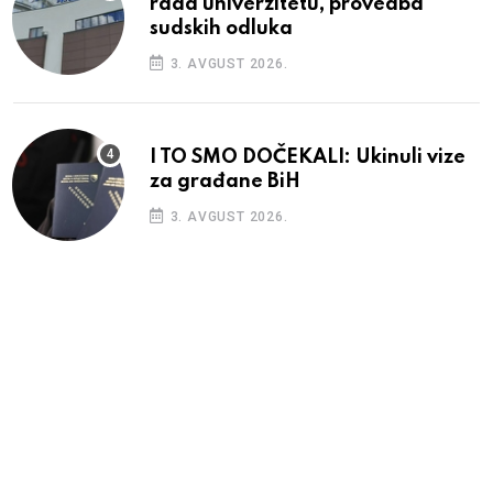
rada univerzitetu, provedba
sudskih odluka
3. AVGUST 2026.
I TO SMO DOČEKALI: Ukinuli vize
za građane BiH
3. AVGUST 2026.