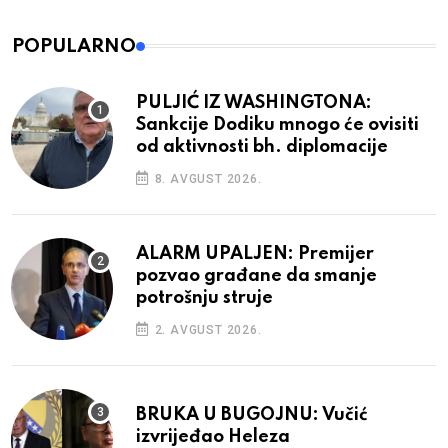
POPULARNO
PULJIĆ IZ WASHINGTONA:
Sankcije Dodiku mnogo će ovisiti
od aktivnosti bh. diplomacije
8. AVGUST 2026.
ALARM UPALJEN: Premijer
pozvao građane da smanje
potrošnju struje
2. AVGUST 2026.
BRUKA U BUGOJNU: Vučić
izvrijeđao Heleza