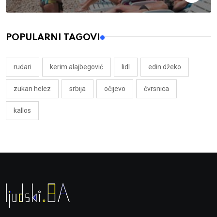
POPULARNI TAGOVI
rudari
kerim alajbegović
lidl
edin džeko
zukan helez
srbija
očijevo
čvrsnica
kallos