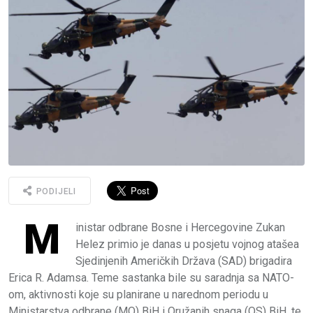
PODIJELI
M
inistar odbrane Bosne i Hercegovine Zukan
Helez primio je danas u posjetu vojnog atašea
Sjedinjenih Američkih Država (SAD) brigadira
Erica R. Adamsa. Teme sastanka bile su saradnja sa NATO-
om, aktivnosti koje su planirane u narednom periodu u
Ministarstva odbrane (MO) BiH i Oružanih snaga (OS) BiH, te