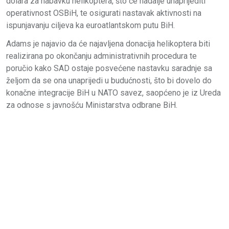
dolara za nabavku helikoptera, što će nadalje unaprijediti
operativnost OSBiH, te osigurati nastavak aktivnosti na
ispunjavanju ciljeva ka euroatlantskom putu BiH.
Adams je najavio da će najavljena donacija helikoptera biti
realizirana po okončanju administrativnih procedura te
poručio kako SAD ostaje posvećene nastavku saradnje sa
željom da se ona unaprijedi u budućnosti, što bi dovelo do
konačne integracije BiH u NATO savez, saopćeno je iz Ureda
za odnose s javnošću Ministarstva odbrane BiH.