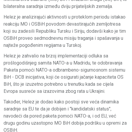
bilateralna saradnja između dviju prijateljskih zemalja.
Helez je analizirajući aktivnosti u proteklom periodu istakao
reakciju MO i OSBiH povodom devastirajućih zemljotresa
koji su zadesili Republiku Tursku i Siriju, dodavši kako je tim
OSBiH proveo sedmodnevnu misiju traganja i spašavanja u
najteže pogođenim regijama u Turskoj.
Helez je zahvalio na brzoj implementaciji odluka sa
prošlogodišnjeg samita NATO-a u Madridu, te odobravanja
Paketa pomoći NATO-a odbrambeno-sigurnosnom sistemu
BiH - DCB inicijativa, koji će osigurati jačanje kapaciteta OS
BiH, što je izuzetno potrebno u trenutku kada se cijela
Evropa susreće sa izazovima zbog rata u Ukrajini.
Također, Helez je dodao kako postoji sve veća dinamika
saradnje sa EU te da je dobijen i "kandidatski status",
navodeći da pored paketa pomoći NATO-a, i od EU, već
drugu godinu uzastopno MO BiH dobija podršku u opremi za
OSBiH.