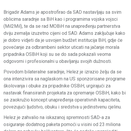
Brigadir Adams je apostrofirao da SAD nastavljaju sa svim
oblicima saradnje sa BiH kao i programima vojska vojsci
(Mil2Mil), te da se rad MOBiH na unapređenju partnerstva
dviju zemalja izuzetno cijeni od SAD. Adams zaključuje kako
je dobro vidjeti da je usvojen budžet institucija BiH, gdje će
povećanje za odbrambeni sektor uticati na jačanje morala
pripadnika OSBiH koji su se do sada pokazali veoma
odgovorni i profesionalni u obavljanju svojih dužnosti.
Povodom bilateralne saradnje, Helez je izrazio želju da se
ona intenzivira sa naglaskom na US sponzorisane programe
školovanja i obuke za pripadnike OSBiH, urgirajući za
nastavak finansiranih projekata za opremanje OSBiH, kako bi
se zaokružio koncept unapređenja operativnih kapaciteta,
povezujući ljudstvo, obuku i sredstva u jedinstvenu cjelinu.
Helez je zahvalio na iskazanoj spremnosti SAD-a za
osiguranje dodatnog paketa pomoći u visini od 23 miliona