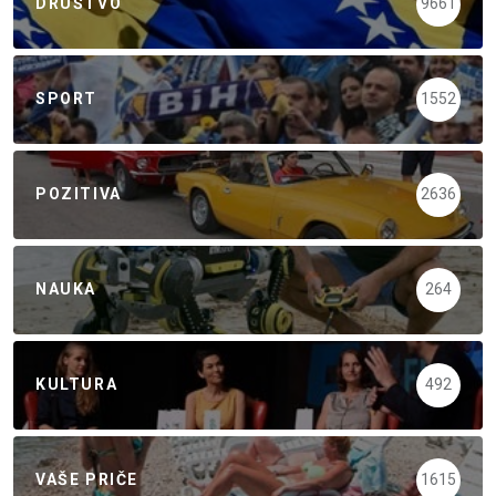
DRUŠTVO
9661
SPORT
1552
POZITIVA
2636
NAUKA
264
KULTURA
492
VAŠE PRIČE
1615