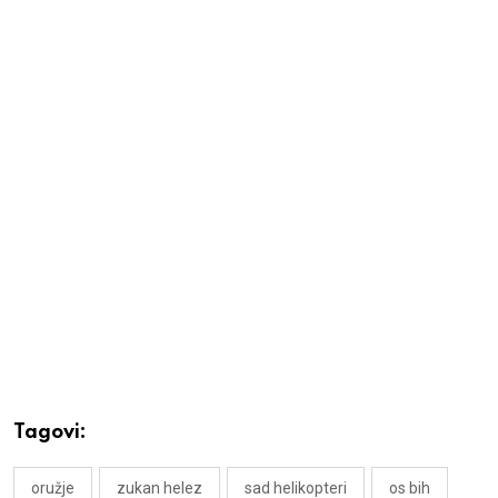
Tagovi:
oružje
zukan helez
sad helikopteri
os bih