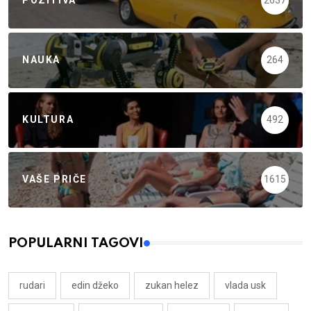
POZITIVA
2637
NAUKA
264
KULTURA
492
VAŠE PRIČE
1615
POPULARNI TAGOVI
rudari
edin džeko
zukan helez
vlada usk