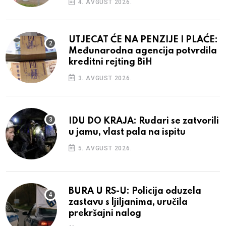
4. AVGUST 2026.
UTJECAT ĆE NA PENZIJE I PLAĆE:
Međunarodna agencija potvrdila
kreditni rejting BiH
3. AVGUST 2026.
IDU DO KRAJA: Rudari se zatvorili
u jamu, vlast pala na ispitu
5. AVGUST 2026.
BURA U RS-U: Policija oduzela
zastavu s ljiljanima, uručila
prekršajni nalog