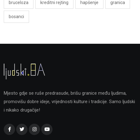
bruceloza
kreditni rejting
hapšenje
granica
bosanci
Mjesto gdje se ruše predrasude, brišu granice među ljudima,
promovišu dobre ideje, vrijednosti kulture i tradicije. Samo ljudski
i nikako drugačije!