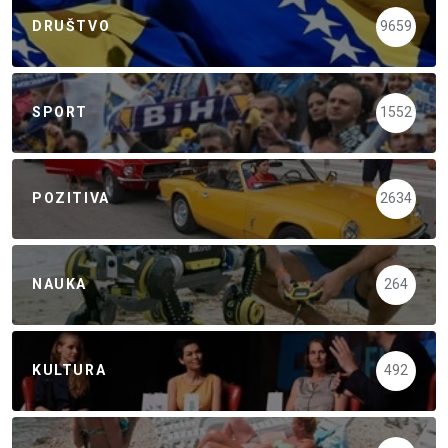
DRUŠTVO
9659
SPORT
1552
POZITIVA
2634
NAUKA
264
KULTURA
492