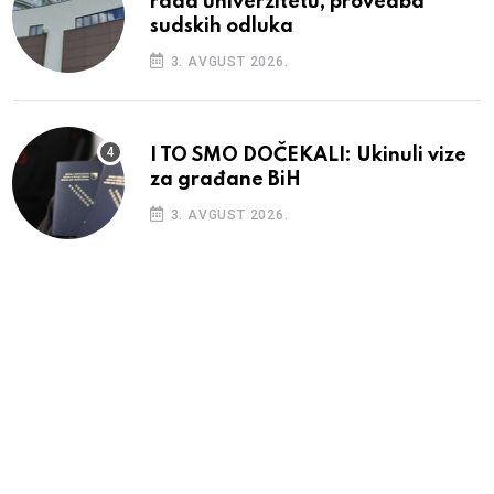
rada univerzitetu, provedba
sudskih odluka
3. AVGUST 2026.
I TO SMO DOČEKALI: Ukinuli vize
za građane BiH
3. AVGUST 2026.