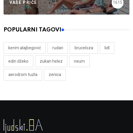
VAŠE PRIČE
1615
POPULARNI TAGOVI
kerim alajbegović
rudari
bruceloza
lidl
edin džeko
zukan helez
neum
aerodrom tuzla
zenica