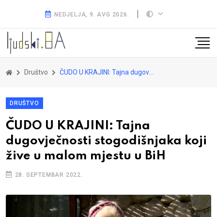
NEDJELJA, 9. AVG 2026.
Društvo
ČUDO U KRAJINI: Tajna dugovječnosti stogodišnjaka koji žive u malom mjestu u BiH
DRUŠTVO
ČUDO U KRAJINI: Tajna
dugovječnosti stogodišnjaka koji
žive u malom mjestu u BiH
28. SEPTEMBAR 2022.