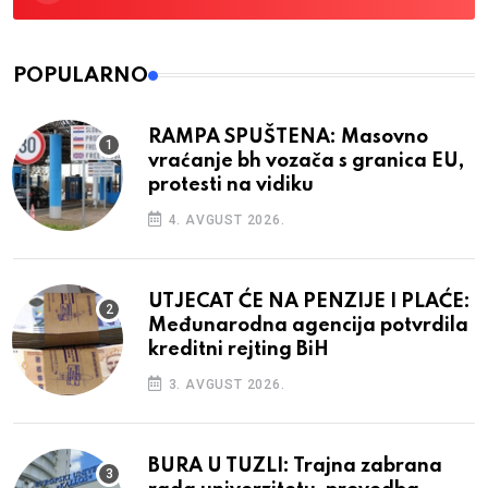
POPULARNO
RAMPA SPUŠTENA: Masovno
vraćanje bh vozača s granica EU,
protesti na vidiku
4. AVGUST 2026.
UTJECAT ĆE NA PENZIJE I PLAĆE:
Međunarodna agencija potvrdila
kreditni rejting BiH
3. AVGUST 2026.
BURA U TUZLI: Trajna zabrana