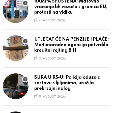
RAMPA SPUŠTENA: Masovno
vraćanje bh vozača s granica EU,
protesti na vidiku
4. AVGUST 2026.
UTJECAT ĆE NA PENZIJE I PLAĆE:
Međunarodna agencija potvrdila
kreditni rejting BiH
3. AVGUST 2026.
BURA U RS-U: Policija oduzela
zastavu s ljiljanima, uručila
prekršajni nalog
5. AVGUST 2026.