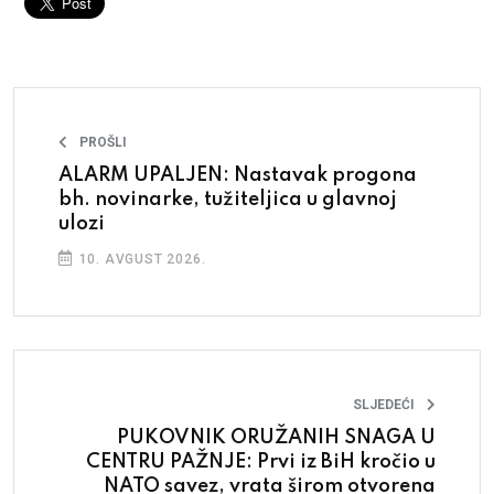
PROŠLI
ALARM UPALJEN: Nastavak progona
bh. novinarke, tužiteljica u glavnoj
ulozi
10. AVGUST 2026.
SLJEDEĆI
PUKOVNIK ORUŽANIH SNAGA U
CENTRU PAŽNJE: Prvi iz BiH kročio u
NATO savez, vrata širom otvorena