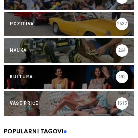
POZITIVA
2637
NAUKA
264
KULTURA
492
VAŠE PRIČE
1615
POPULARNI TAGOVI