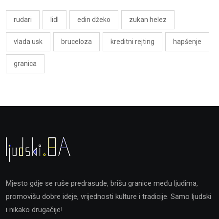
rudari
lidl
edin džeko
zukan helez
vlada usk
bruceloza
kreditni rejting
hapšenje
granica
Mjesto gdje se ruše predrasude, brišu granice među ljudima,
promovišu dobre ideje, vrijednosti kulture i tradicije. Samo ljudski
i nikako drugačije!