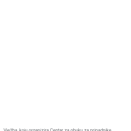
Vježba, koju organizira Centar za obuku za pripadnike