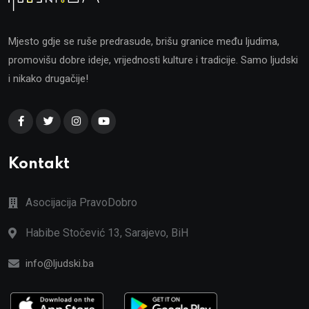
Mjesto gdje se ruše predrasude, brišu granice među ljudima,
promovišu dobre ideje, vrijednosti kulture i tradicije. Samo ljudski
i nikako drugačije!
Kontakt
Asocijacija PravoDobro
Habibe Stočević 13, Sarajevo, BiH
info@ljudski.ba