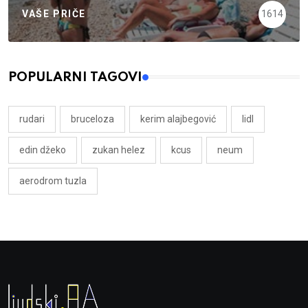
VAŠE PRIČE
1614
POPULARNI TAGOVI
rudari
bruceloza
kerim alajbegović
lidl
edin džeko
zukan helez
kcus
neum
aerodrom tuzla