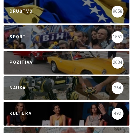
DRUŠTVO
9658
SPORT
1551
POZITIVA
2634
NAUKA
264
KULTURA
492