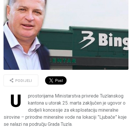
PODIJELI
U
prostorijama Ministarstva privrede Tuzlanskog
kantona u utorak 25. marta zaključen je ugovor o
dodjeli koncesije za eksploataciju mineralne
sirovine – prirodne mineralne vode na lokaciji ”Ljubače” koje
se nalazi na području Grada Tuzla.