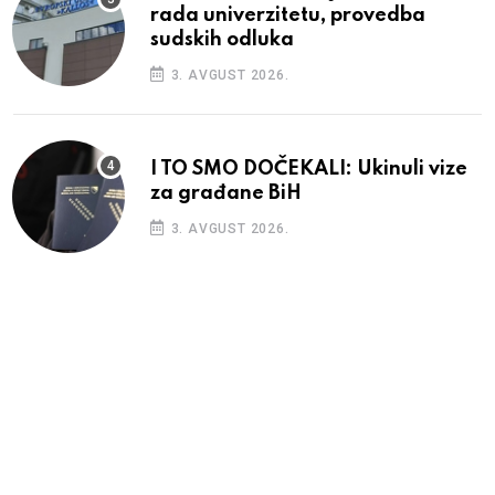
rada univerzitetu, provedba
sudskih odluka
3. AVGUST 2026.
I TO SMO DOČEKALI: Ukinuli vize
za građane BiH
3. AVGUST 2026.