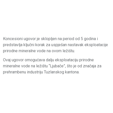
Koncesioni ugovor je sklopljen na period od 5 godina i
predstavlja ključni korak za uspješan nastavak eksploatacije
prirodne mineralne vode na ovom ležištu.
Ovaj ugovor omogućava dalju eksploataciju prirodne
mineralne vode na ležištu “Ljubače”, što je od značaja za
prehrambenu industriju Tuzlanskog kantona.