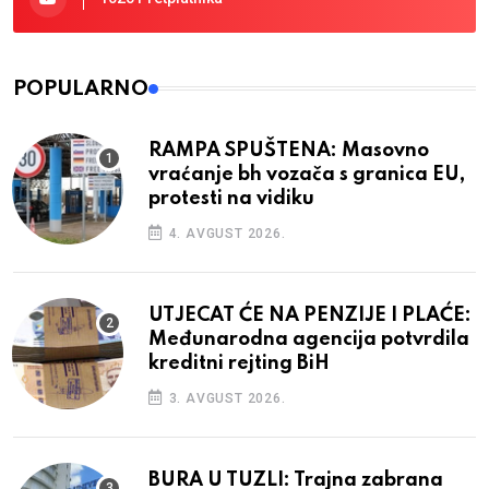
POPULARNO
RAMPA SPUŠTENA: Masovno
vraćanje bh vozača s granica EU,
protesti na vidiku
4. AVGUST 2026.
UTJECAT ĆE NA PENZIJE I PLAĆE:
Međunarodna agencija potvrdila
kreditni rejting BiH
3. AVGUST 2026.
BURA U TUZLI: Trajna zabrana