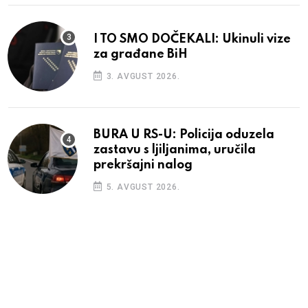
I TO SMO DOČEKALI: Ukinuli vize
za građane BiH
3. AVGUST 2026.
BURA U RS-U: Policija oduzela
zastavu s ljiljanima, uručila
prekršajni nalog
5. AVGUST 2026.