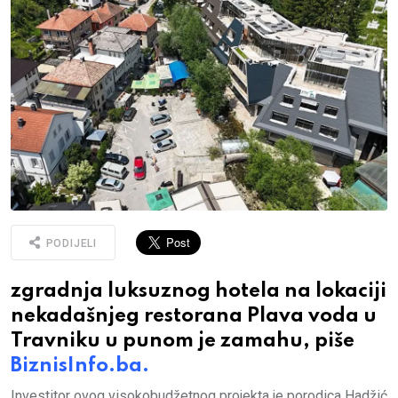
PODIJELI
zgradnja luksuznog hotela na lokaciji
nekadašnjeg restorana Plava voda u
Travniku u punom je zamahu, piše
BiznisInfo.ba.
Investitor ovog visokobudžetnog projekta je porodica Hadžić