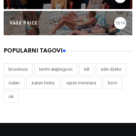
VAŠE PRIČE
1614
POPULARNI TAGOVI
bruceloza
kerim alajbegović
lidl
edin džeko
rudari
zukan helez
vijeće ministara
borci
cik