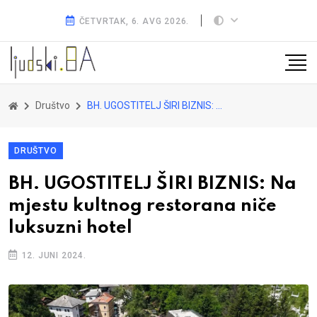
ČETVRTAK, 6. AVG 2026.
Društvo
BH. UGOSTITELJ ŠIRI BIZNIS: Na mjestu kultnog restorana niče luksuzni hotel
DRUŠTVO
BH. UGOSTITELJ ŠIRI BIZNIS: Na
mjestu kultnog restorana niče
luksuzni hotel
12. JUNI 2024.