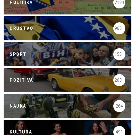
POLITIKA
7134
DRUŠTVO
9651
SPORT
1551
POZITIVA
2631
NAUKA
264
KULTURA
491