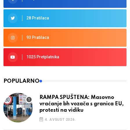
28 Pratilaca
93 Pratilaca
1025 Pretplatnika
POPULARNO
RAMPA SPUŠTENA: Masovno
vraćanje bh vozača s granica EU,
protesti na vidiku
4. AVGUST 2026.