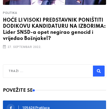
POLITIKA
HOĆE LI VISOKI PREDSTAVNIK PONIŠTITI
DODIKOVU KANDIDATURU NA IZBORIMA:
Lider SNSD-a opet negirao genocid i
vrijeđao Bošnjake!?
27. SEPTEMBAR 2022.
Traži
Type 2 or more characters for results.
POVEŽITE SE
109,624 Pratilaca