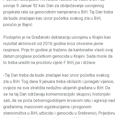
usvoje 9 Januar 92 kao Dan za obilježavanje usvojenog
projekata rata sa genocidnim namjerama u BiH. Taj Dan treba
da bude značajan kao izvor početka svakog zla u BiH,
poručio je Bajrić.
Podsjetio je na Građanski deklaraciju usvojenu u Krajini kao
rezultat aktivnosti od 2016 godine kroz otvorene javne
rasprave. Prije tri godine je traženo da kantonalne vlasti ovaj
datum proglase početkom genocida u Krajini. Sada misle da
to treba uraditi na prostoru cijele F BiH, pa i države.
-Taj Dan treba da bude značajan kao izvor početka svakog
zla u BiH. Tog dana 9 januara treba obilaziti i polagati vijence,
cvijeće na sva stratišta nedužno ubijenih građana u BiH. Da
se na taj Dan održavaju komemoracijski skupovi, historijski
sati, da se priča četverogodišnjem krvavom ratu i agresiji nad
građanima, masovnim egzekucijama i progonom
stanovništva u BiH, urbicidu i genocidu u Srebrenici, Prijedoru