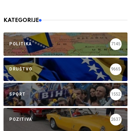
KATEGORIJE
POLITIKA
7145
DRUŠTVO
9665
SPORT
1552
POZITIVA
2637