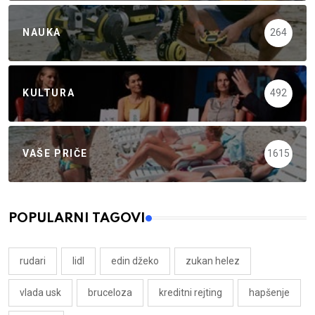
NAUKA
264
KULTURA
492
VAŠE PRIČE
1615
POPULARNI TAGOVI
rudari
lidl
edin džeko
zukan helez
vlada usk
bruceloza
kreditni rejting
hapšenje