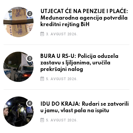
UTJECAT ĆE NA PENZIJE I PLAĆE:
Međunarodna agencija potvrdila
kreditni rejting BiH
3. AVGUST 2026.
BURA U RS-U: Policija oduzela
zastavu s ljiljanima, uručila
prekršajni nalog
5. AVGUST 2026.
IDU DO KRAJA: Rudari se zatvorili
u jamu, vlast pala na ispitu
5. AVGUST 2026.