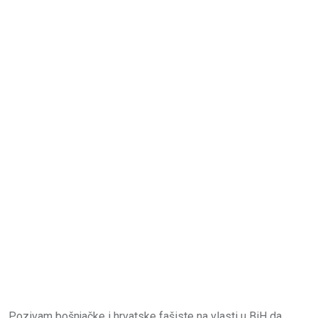
Pozivam bošnjačke i hrvatske fašiste na vlasti u BiH da