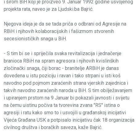
i širom BiH koji je proizveo 9. Januar 1992 godine usvojenog
projekta rata, naveo je za Ljudski.ba Bajrić.
Njegova ideja je da se tada priča o odbrani od Agresije na
RBiH i njihovih kolaboracijskih i fašizmom stvorenih
secesionističkih snaga u BiH.
- S tim bi se i spriječila svaka revitalizacija i jednačenje
branioca RBiH na spram agresora i njihovih kvislinških
zločinački snaga, čiji borac - branitelje ARBiH je danas
dovedena u istu poziciju i ravan i tako strpani u isti koš
navodno pod pojmom zaraćenih strana vjerskih zajednica i
takvih navodno zaraćenih naroda u BiH. S tim obilježavanjem
i upiranjem prstom na 9 Januar bi pokazali javnosti i svijetu
na čemu uistinu počiva ta tvorevina zvana ''RS'' istina o
agresiji i ratu kako smo to i usvojili u građanskoj inicijativi
Vijeća Građana USK a potpisalo inicijativu čak 18 organizacija
civilnog društva i boračkih saveza, kaže Bajrić.