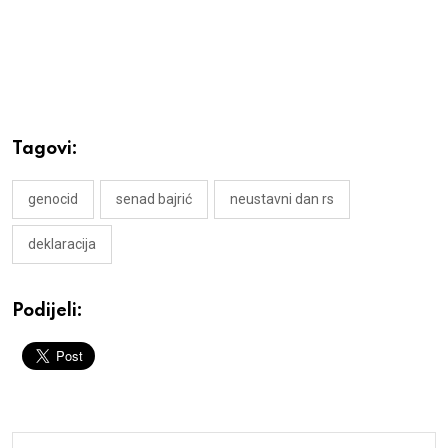
Tagovi:
genocid
senad bajrić
neustavni dan rs
deklaracija
Podijeli: