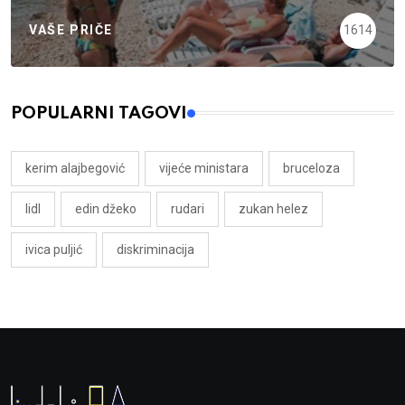
VAŠE PRIČE
1614
POPULARNI TAGOVI
kerim alajbegović
vijeće ministara
bruceloza
lidl
edin džeko
rudari
zukan helez
ivica puljić
diskriminacija