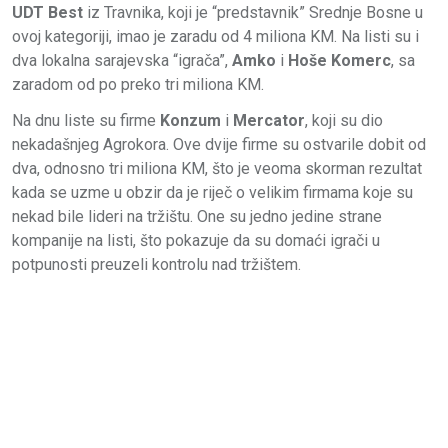
UDT Best
iz Travnika, koji je “predstavnik” Srednje Bosne u
ovoj kategoriji, imao je zaradu od 4 miliona KM. Na listi su i
dva lokalna sarajevska “igrača”,
Amko
i
Hoše Komerc
, sa
zaradom od po preko tri miliona KM.
Na dnu liste su firme
Konzum
i
Mercator
, koji su dio
nekadašnjeg Agrokora. Ove dvije firme su ostvarile dobit od
dva, odnosno tri miliona KM, što je veoma skorman rezultat
kada se uzme u obzir da je riječ o velikim firmama koje su
nekad bile lideri na tržištu. One su jedno jedine strane
kompanije na listi, što pokazuje da su domaći igrači u
potpunosti preuzeli kontrolu nad tržištem.