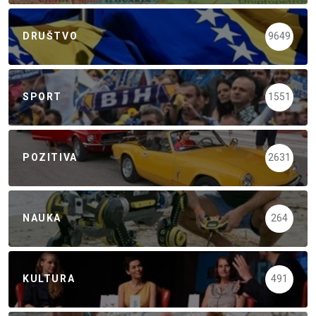
DRUŠTVO
9649
SPORT
1551
POZITIVA
2631
NAUKA
264
KULTURA
491