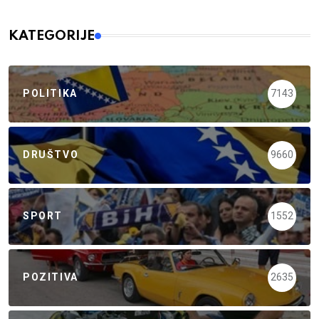
KATEGORIJE
POLITIKA
7143
DRUŠTVO
9660
SPORT
1552
POZITIVA
2635