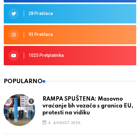
28 Pratilaca
93 Pratilaca
1025 Pretplatnika
POPULARNO
RAMPA SPUŠTENA: Masovno
vraćanje bh vozača s granica EU,
protesti na vidiku
4. AVGUST 2026.