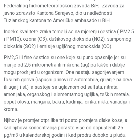
Federalnog hidrometeorološkog zavoda BiH, Zavoda za
javno zdravsto Kantona Sarajevo, dio u nadležnosti
Tuzlanskog kantona te Američke ambasade u BiH.
Indeks kvalitete zraka temelji se na mjerenju čestica ( PM2.5
i PM10), ozona (O3), dušikovog dioksida (NO2), sumpornog
dioksida (SO2) i emisije ugljičnog monoksida (CO).
PM2,5 ili fine čestice su one koje su puno opasnije jer su
manje od 2,5 mikrometra ili mikrona (μg) pa lakše i dublje
mogu prodrijeti u organizam. One nastaju sagorijevanjem
fosilnih goriva (ispušni plinovi iz automobila, grijanje na drva
ili ugalj i sl.), a sastoje se uglavnom od sulfata, nitrata,
amonijaka, organskog i elementarnog ugljika, teških metala,
poput olova, mangana, bakra, kadmija, cinka, nikla, vanadija i
kroma.
Njihov je promjer otprilike tri posto promjera dlake kose, a
kad njihova koncentracija poraste više od dopuštenih 25
μg/m3 u kalendarskoj godini i kad prodru duboko u pluća,