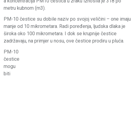
a koncentracija PM10 čestica u zraku iznosila je 318 po
metru kubnom (m3).
PM-10 čestice su dobile naziv po svojoj veličini – one imaju
manje od 10 mikrometara. Radi poređenja, ljudska dlaka je
široka oko 100 mikrometara. I dok se krupnije čestice
zadržavaju, na primjer u nosu, ove čestice prodiru u pluća.
PM-10
čestice
mogu
biti