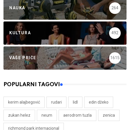
NAUKA
264
KULTURA
492
VAŠE PRIČE
1615
POPULARNI TAGOVI
kerim alajbegović
rudari
lidl
edin džeko
zukan helez
neum
aerodrom tuzla
zenica
richmond park internacional