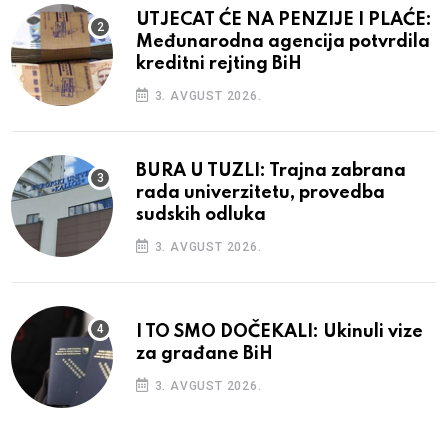
UTJECAT ĆE NA PENZIJE I PLAĆE:
Međunarodna agencija potvrdila
kreditni rejting BiH
3. AVGUST 2026.
BURA U TUZLI: Trajna zabrana
rada univerzitetu, provedba
sudskih odluka
3. AVGUST 2026.
I TO SMO DOČEKALI: Ukinuli vize
za građane BiH
3. AVGUST 2026.