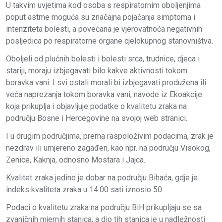
U takvim uvjetima kod osoba s respiratornim oboljenjima
poput astme moguća su značajna pojačanja simptoma i
intenziteta bolesti, a povećana je vjerovatnoća negativnih
posljedica po respiratorne organe cjelokupnog stanovništva.
Oboljeli od plućnih bolesti i bolesti srca, trudnice, djeca i
stariji, moraju izbjegavati bilo kakve aktivnosti tokom
boravka vani. I svi ostali morali bi izbjegavati produžena ili
veća naprezanja tokom boravka vani, navode iz Ekoakcije
koja prikuplja i objavljuje podatke o kvalitetu zraka na
području Bosne i Hercegovine na svojoj web stranici.
I u drugim područjima, prema raspoloživim podacima, zrak je
nezdrav ili umjereno zagađen, kao npr. na području Visokog,
Zenice, Kaknja, odnosno Mostara i Jajca.
Kvalitet zraka jedino je dobar na području Bihaća, gdje je
indeks kvaliteta zraka u 14.00 sati iznosio 50.
Podaci o kvalitetu zraka na području BiH prikupljaju se sa
zvaničnih mjernih stanica, a dio tih stanica je u nadležnosti