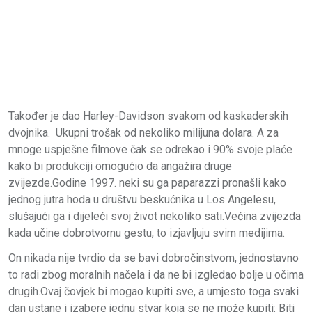
Također je dao Harley-Davidson svakom od kaskaderskih
dvojnika. Ukupni trošak od nekoliko milijuna dolara. A za
mnoge uspješne filmove čak se odrekao i 90% svoje plaće
kako bi produkciji omogućio da angažira druge
zvijezde.Godine 1997. neki su ga paparazzi pronašli kako
jednog jutra hoda u društvu beskućnika u Los Angelesu,
slušajući ga i dijeleći svoj život nekoliko sati.Većina zvijezda
kada učine dobrotvornu gestu, to izjavljuju svim medijima.
On nikada nije tvrdio da se bavi dobročinstvom, jednostavno
to radi zbog moralnih načela i da ne bi izgledao bolje u očima
drugih.Ovaj čovjek bi mogao kupiti sve, a umjesto toga svaki
dan ustane i izabere jednu stvar koja se ne može kupiti: Biti