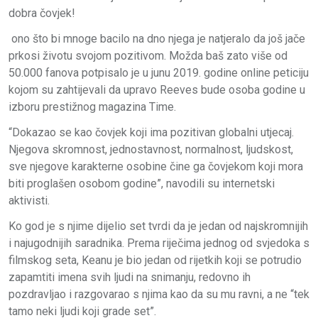
dobra čovjek!
ono što bi mnoge bacilo na dno njega je natjeralo da još jače
prkosi životu svojom pozitivom. Možda baš zato više od
50.000 fanova potpisalo je u junu 2019. godine online peticiju
kojom su zahtijevali da upravo Reeves bude osoba godine u
izboru prestižnog magazina Time.
“Dokazao se kao čovjek koji ima pozitivan globalni utjecaj.
Njegova skromnost, jednostavnost, normalnost, ljudskost,
sve njegove karakterne osobine čine ga čovjekom koji mora
biti proglašen osobom godine”, navodili su internetski
aktivisti.
Ko god je s njime dijelio set tvrdi da je jedan od najskromnijih
i najugodnijih saradnika. Prema riječima jednog od svjedoka s
filmskog seta, Keanu je bio jedan od rijetkih koji se potrudio
zapamtiti imena svih ljudi na snimanju, redovno ih
pozdravljao i razgovarao s njima kao da su mu ravni, a ne “tek
tamo neki ljudi koji grade set”.