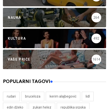
NAUKA
264
KULTURA
492
VAŠE PRIČE
1614
POPULARNI TAGOVI
rudari
bruceloza
kerim alajbegović
lidl
edin džeko
zukan helez
republika srpska