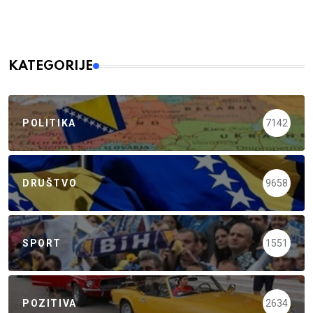
KATEGORIJE
POLITIKA
7142
DRUŠTVO
9658
SPORT
1551
POZITIVA
2634