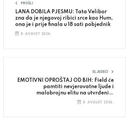
PROŠLI
LANA DOBILA PJESMU: Tata Velibor
zna da je njegovoj ribici srce kao Hum,
ona je i prije finala u 18 sati pobjednik
8. AVGUST 2026.
SLJEDEĆI
EMOTIVNI OPROŠTAJ OD BIH: Field će
pamtiti nevjerovatne ljude i
malobrojnu elitu na utvrđenim
pozicijama koja ih dijeli
8. AVGUST 2026.