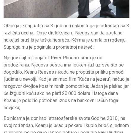
Otac ga je napustio sa 3 godine i nakon toga je odrastao sa 3
različita očuha. On je disleksičan. Njegov san da postane
hokejaš srušila je teška nesreća. Kći mu je umrla pri rođenju.
Supruga mu je poginula u prometnoj nesreći.
Njegov najbolji prijatelj River Phoenix umro je od
predoziranja. Njegova sestra ima leukemiju.I uz sve što se
dogodilo, Keanu Reeves nikada ne propušta priliku pomoći
ljudima u nevolji. Kad je snimao film "Kuća na jezeru", načuo je
razgovor dvojice kostimiranih pomoćnika; Jedan je plakao jer
će izgubiti kuću ako ne plati 20.000 dolara i istoga dana
Keanu je položio potreban iznos na bankovni račun toga
čovjeka;
Bolnicama je donirao stratosferske svote.Godine 2010., na
svoj rođendan, Keanu je ušao u pekaru i kupio brioš s jednom
svijećom, pojeo ga je ispred pekare i ponudio kavu ljudima