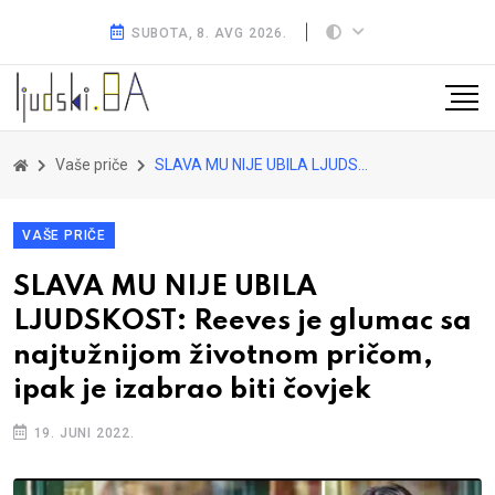
SUBOTA, 8. AVG 2026.
Vaše priče
SLAVA MU NIJE UBILA LJUDSKOST: Reeves je glumac sa najtužnijom životnom pričom, ipak je izabrao biti čovjek
VAŠE PRIČE
SLAVA MU NIJE UBILA
LJUDSKOST: Reeves je glumac sa
najtužnijom životnom pričom,
ipak je izabrao biti čovjek
19. JUNI 2022.