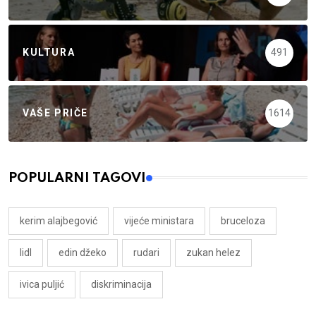
KULTURA
491
VAŠE PRIČE
1614
POPULARNI TAGOVI
kerim alajbegović
vijeće ministara
bruceloza
lidl
edin džeko
rudari
zukan helez
ivica puljić
diskriminacija