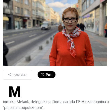
PODIJELI
M
iomirka
Melank,
delegatkinja
Doma
naroda
FBiH
i
zastupnica
u
“
penalnim
populizmom”.