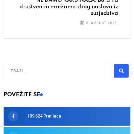
NE DAMO KARDINALA: Bura na
društvenim mrežama zbog naslova iz
susjedstva
6. AVGUST 2026.
Traži
Type 2 or more characters for results.
POVEŽITE SE
109,624 Pratilaca