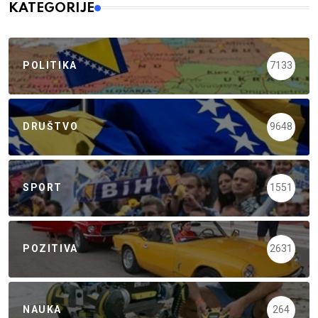
KATEGORIJE
POLITIKA
7133
DRUŠTVO
9648
SPORT
1551
POZITIVA
2631
NAUKA
264