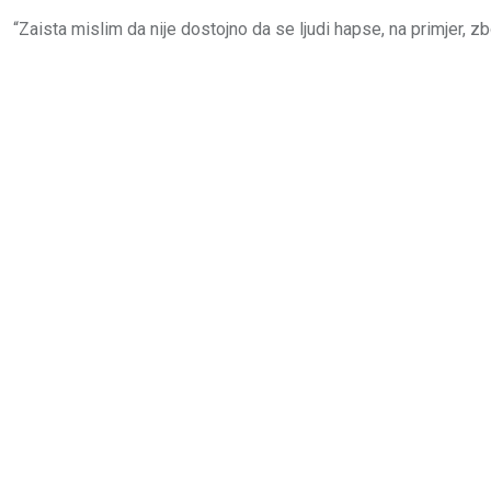
“
Zaista
mislim
da
nije
dostojno
da
se
ljudi
hapse,
na
primjer,
z