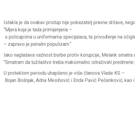
Istakla
je
da
ovakav
pristup
nije
pokazatelj
pravne
države,
neg
“
Mjera
koja
je
tada
primijenjena –
s
policajcima
u
uniformama
specijalaca,
te
privođenje
na
očig
–
zapravo
je
penalni
populizam.
“
Iako
naglašava
važnost
borbe
protiv
korupcije,
Melank
smatra
“
Smatram
da
tužilaštvo
treba
maksimalno
istraživati
predmete
U
proteklom
periodu
uhapšeno
je
više
članova
Vlade
KS –
Bojan
Bošnjak,
Adna
Mesihović
i
Enda
Pavić
Pečenković,
kao