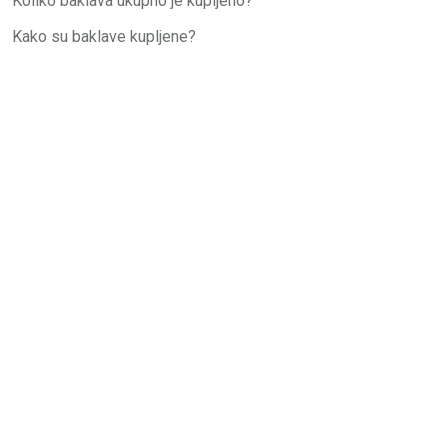
Koliko baklava ukupno je kupljeno?
Kako su baklave kupljene?