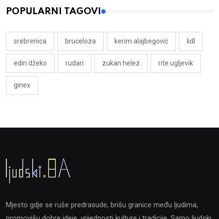
POPULARNI TAGOVI
srebrenica
bruceloza
kerim alajbegović
lidl
edin džeko
rudari
zukan helez
rite ugljevik
ginex
Mjesto gdje se ruše predrasude, brišu granice među ljudima,
promovišu dobre ideje, vrijednosti kulture i tradicije. Samo ljudski