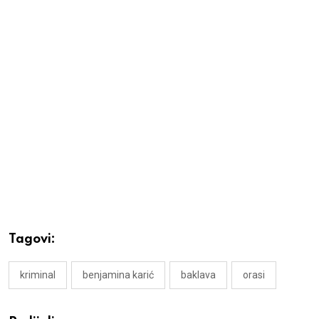
Tagovi:
kriminal
benjamina karić
baklava
orasi