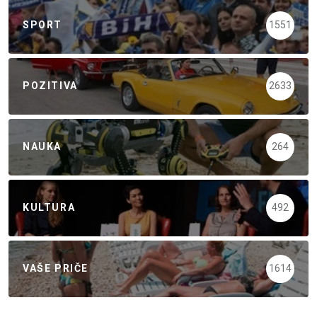
SPORT
1551
POZITIVA
2633
NAUKA
264
KULTURA
492
VAŠE PRIČE
1614