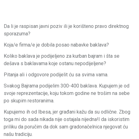
Da li je raspisan javni poziv ili je korišteno pravo direktnog
sporazuma?
Koja/e firma/e je dobila posao nabavke baklava?
Koliko baklava je podijeljeno za kurban bajram i šta se
dešava s baklavama koje ostanu nepodijeljene?
Pitanja ali i odgovore podijelit ću sa svima vama.
Svakog Bajrama podijelim 300-400 baklava. Kupujem je od
svoje reprezentacije, koju tokom godine ne trošim na sebe
po skupim restoranima.
Kupujemo ih od Ibesa, jer građani kažu da su odlične. Zbog
toga mi do sada nikada nije ostajala nijedna!I da iskoristim
priliku da poručim da dok sam gradonačelnica njegovat ću
našu tradiciju.