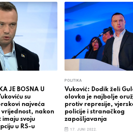
POLITIKA
KA JE BOSNA U
Vuković: Dodik želi Gu
ukoviću su
olovka je najbolje oruž
brakovi najveća
protiv represije, vjersk
 vrijednost, nakon
policije i stranačkog
 imaju svoju
zapošljavanja
opciju u RS-u
17. JUNI 2022.