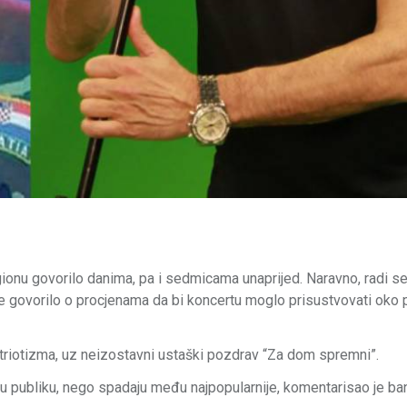
ionu govorilo danima, pa i sedmicama unaprijed. Naravno, radi se
 govorilo o procjenama da bi koncertu moglo prisustvovati oko 
 patriotizma, uz neizostavni ustaški pozdrav “Za dom spremni”.
 publiku, nego spadaju među najpopularnije, komentarisao je ban