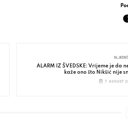
Pod
SLJEDEĆ
ALARM IZ ŠVEDSKE: Vrijeme je da n
kaže ono što Nikšić nije s
7. AVGUST 2