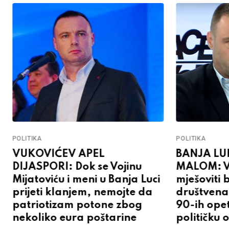
POLITIKA
POLITIKA
VUKOVIĆEV APEL
BANJA LU
DIJASPORI: Dok se Vojinu
MALOM: V
Mijatoviću i meni u Banja Luci
mješoviti 
prijeti klanjem, nemojte da
društvena
patriotizam potone zbog
90-ih opet
nekoliko eura poštarine
političku 