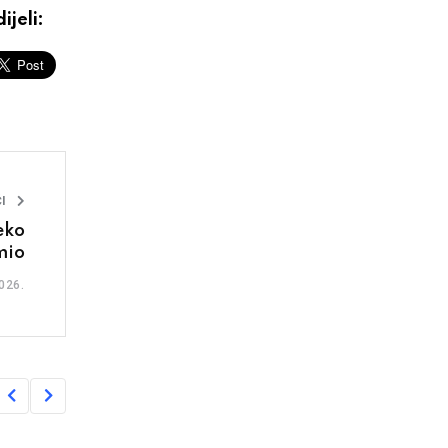
ijeli:
I
eko
mio
026.