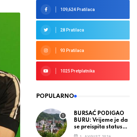
109,624 Pratilaca
28 Pratilaca
93 Pratilaca
1025 Pretplatnika
POPULARNO
BURSAĆ PODIGAO
BURU: Vrijeme je da
se preispita status
Srebrenice u RS
1. AVGUST 2026.