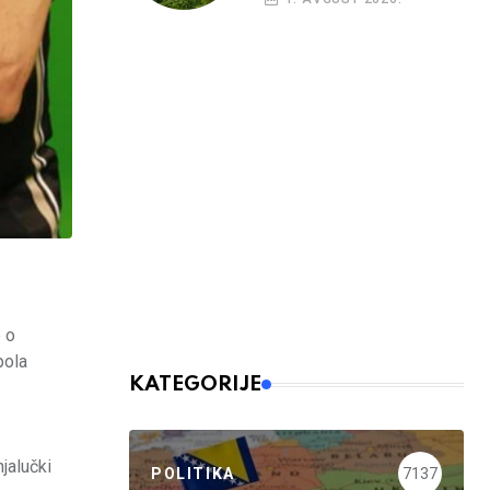
 o
pola
KATEGORIJE
jalučki
POLITIKA
7137