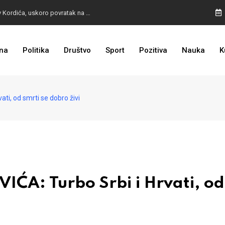
BURA U MOSTARU: Otpušteni radnici odbili poziv Kordića, uskoro povratak na posao
na
Politika
Društvo
Sport
Pozitiva
Nauka
K
I TO SMO DOČEKALI: Grad u BiH prvi put dobio sredstva EU
i, od smrti se dobro živi
A: Turbo Srbi i Hrvati, od