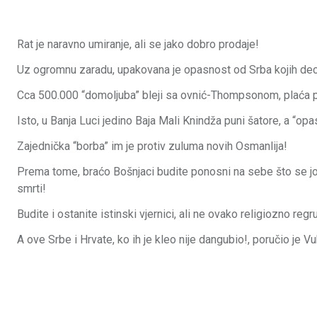
Rat je naravno umiranje, ali se jako dobro prodaje!
Uz ogromnu zaradu, upakovana je opasnost od Srba kojih dece
Cca 500.000 “domoljuba” bleji sa ovnić-Thompsonom, plaća 
Isto, u Banja Luci jedino Baja Mali Knindža puni šatore, a “opa
Zajednička “borba” im je protiv zuluma novih Osmanlija!
Prema tome, braćo Bošnjaci budite ponosni na sebe što se još 
smrti!
Budite i ostanite istinski vjernici, ali ne ovako religiozno regr
A ove Srbe i Hrvate, ko ih je kleo nije dangubio!, poručio je Vu