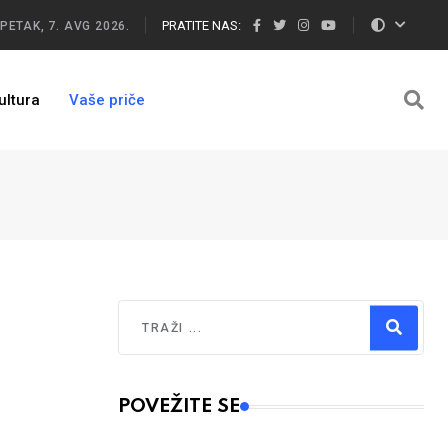
PRATITE NAS:
PETAK, 7. AVG 2026.
ultura
Vaše priče
Traži
Type 2 or more characters for results.
POVEŽITE SE