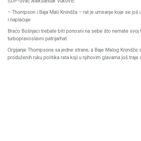
SDP-ovac Aleksandar Vuković.
– Thompson i Baja Mali Knindža – rat je umiranje koje se još 
i naplaćuje.
Braćo Bošnjaci trebate biti ponosni na sebe što nemate svoj t
turbopravoslavni patrijarhat.
Orgijanje Thompsona sa jedne strane, a Baje Malog Knindže s
produženih ruku politika rata koji u njihovim glavama još traje 