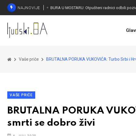
NAJNOVIJE
SORECA ZADOVOLJAN: Važan korak BiH ka EU
Glav
Vaše priče
BRUTALNA PORUKA VUKOVIĆA: Turbo Srbi i Hrvat
VAŠE PRIČE
BRUTALNA PORUKA VUKOVIĆ
smrti se dobro živi