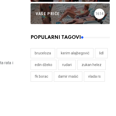
VAŠE PRIČE
1614
POPULARNI TAGOVI
bruceloza
kerim alajbegović
lidl
a rata i
edin džeko
rudari
zukan helez
fk borac
damir mašić
vlada rs