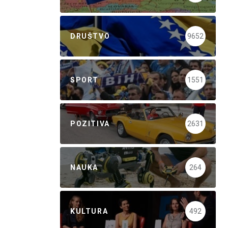
DRUŠTVO
9652
SPORT
1551
POZITIVA
2631
NAUKA
264
KULTURA
492