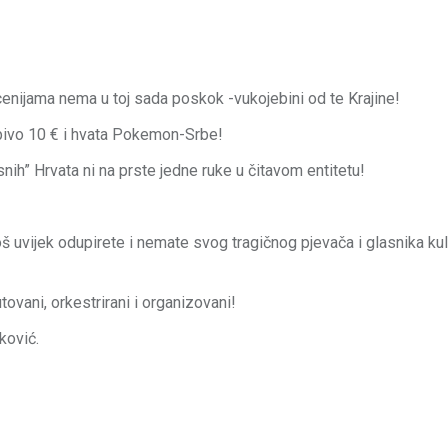
nijama nema u toj sada poskok -vukojebini od te Krajine!
pivo 10 € i hvata Pokemon-Srbe!
snih” Hrvata ni na prste jedne ruke u čitavom entitetu!
uvijek odupirete i nemate svog tragičnog pjevača i glasnika kult
utovani, orkestrirani i organizovani!
ković.