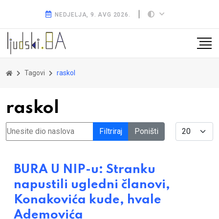
NEDJELJA, 9. AVG 2026.
Tagovi
raskol
raskol
Unesite dio naslova
Display #
Filtriraj
Poništi
BURA U NIP-u: Stranku
napustili ugledni članovi,
Konakovića kude, hvale
Ademovića