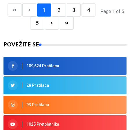
1
2
3
4
Page 1 of 5
5
POVEŽITE SE
109,624 Pratilaca
28 Pratilaca
93 Pratilaca
1025 Pretplatnika