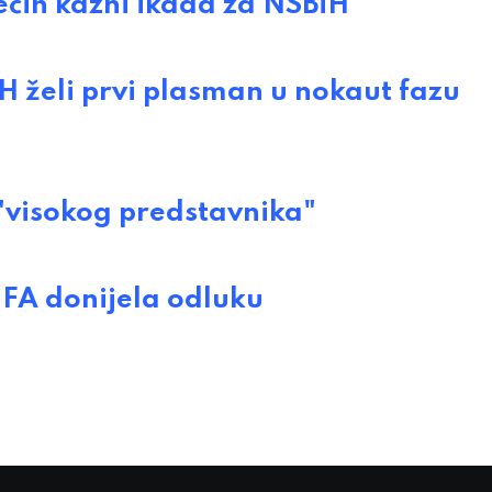
ćih kazni ikada za NSBiH
želi prvi plasman u nokaut fazu
"visokog predstavnika"
FA donijela odluku