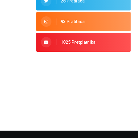
28 Pratilaca
93 Pratilaca
1025 Pretplatnika