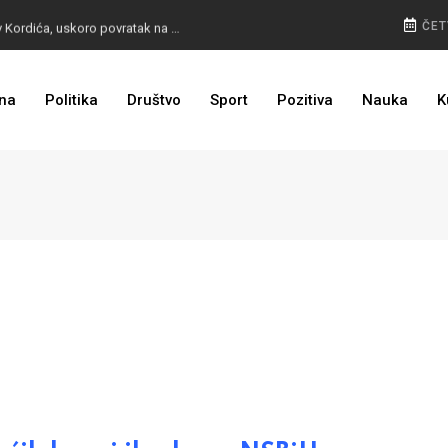
BURA U MOSTARU: Otpušteni radnici odbili poziv Kordića, uskoro povratak na posao
ČET
na
Politika
Društvo
Sport
Pozitiva
Nauka
K
I TO SMO DOČEKALI: Grad u BiH prvi put dobio sredstva EU