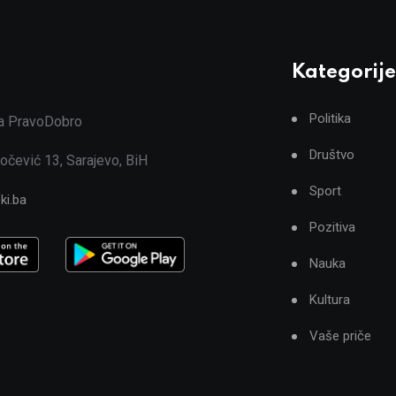
Kategorije
Politika
ja PravoDobro
Društvo
očević 13, Sarajevo, BiH
Sport
ki.ba
Pozitiva
Nauka
Kultura
Vaše priče