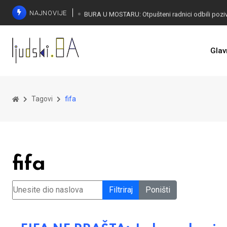
NAJNOVIJE
SORECA ZADOVOLJAN: Važan korak BiH ka EU
Glav
Tagovi
fifa
fifa
Unesite dio naslova
Filtriraj
Poništi