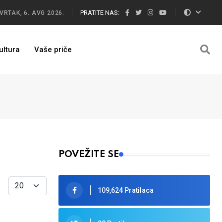
PRATITE NAS:
VRTAK, 6. AVG 2026.
ultura
Vaše priče
POVEŽITE SE
Display #
109,624 Pratilaca