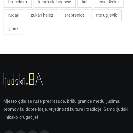
bruceloza
kerim alajbegović
lidl
edin džeko
rudari
zukan helez
srebrenica
rite ugljevik
ginex
Mjesto gdje se ruše predrasude, brišu granice među ljudima,
promovišu dobre ideje, vrijednosti kulture i tradicije. Samo ljudski
i nikako drugačije!