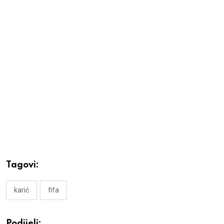
Tagovi:
karić
fifa
Podijeli: