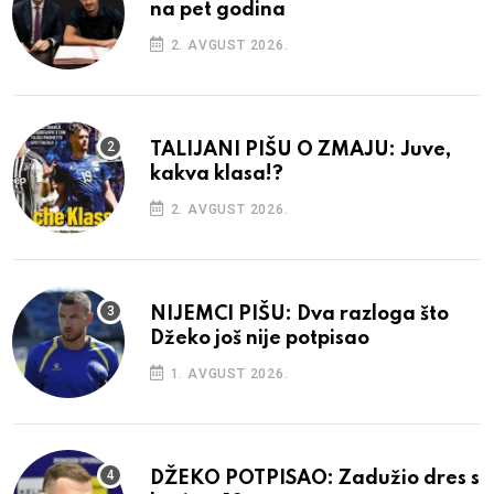
na pet godina
2. AVGUST 2026.
TALIJANI PIŠU O ZMAJU: Juve,
kakva klasa!?
2. AVGUST 2026.
NIJEMCI PIŠU: Dva razloga što
Džeko još nije potpisao
1. AVGUST 2026.
DŽEKO POTPISAO: Zadužio dres s