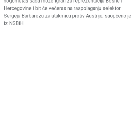
nogometaš sada može igrati za reprezentaciju Bosne i
Hercegovine i bit će večeras na raspolaganju selektor
Sergeju Barbarezu za utakmicu protiv Austrije, saopćeno je
iz NSBiH.