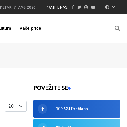
PRATITE NAS:
PETAK, 7. AVG 2026.
ultura
Vaše priče
POVEŽITE SE
Display #
109,624 Pratilaca