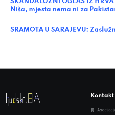
SKANDALOZNI OGLAS IZ HRVATSKE
Niša, mjesta nema ni za Pakista
SRAMOTA U SARAJEVU: Zaslužne 
Kontakt
Asocijaci