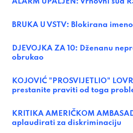
ALARM UPALJEN: Vrhovni sud RS
BRUKA U VSTV: Blokirana imenov
DJEVOJKA ZA 10: Dženanu neprav
obrukao
KOJOVIĆ "PROSVIJETLIO" LOVRIN
prestanite praviti od toga prob
KRITIKA AMERIČKOM AMBASADOR
aplaudirati za diskriminaciju