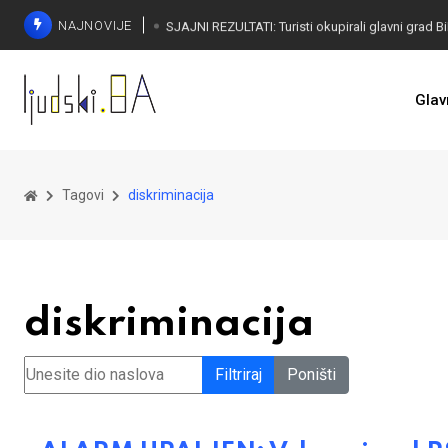
NAJNOVIJE
Glav
ALARM NA DRINI: Građani na ulici
Tagovi
diskriminacija
diskriminacija
Unesite dio naslova
Filtriraj
Poništi