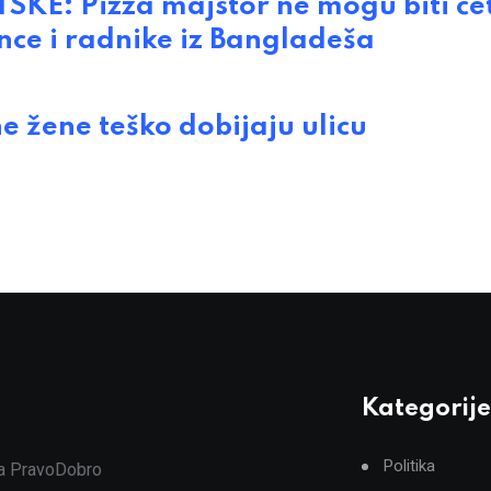
: Pizza majstor ne mogu biti četn
nce i radnike iz Bangladeša
žene teško dobijaju ulicu
Kategorije
Politika
ja PravoDobro