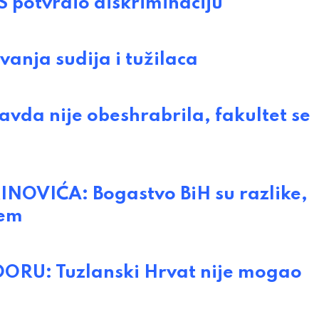
 potvrdio diskriminaciju
anja sudija i tužilaca
da nije obeshrabrila, fakultet se
OVIĆA: Bogastvo BiH su razlike,
lem
U: Tuzlanski Hrvat nije mogao