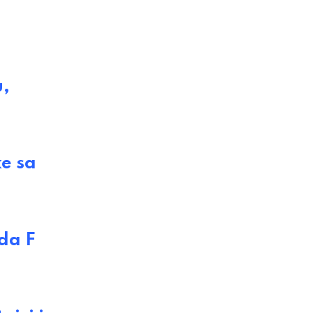
u,
e sa
da F