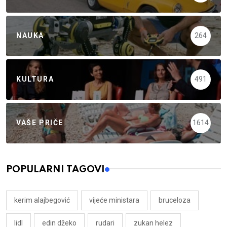
NAUKA
264
KULTURA
491
VAŠE PRIČE
1614
POPULARNI TAGOVI
kerim alajbegović
vijeće ministara
bruceloza
lidl
edin džeko
rudari
zukan helez