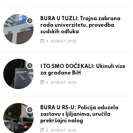
BURA U TUZLI: Trajna zabrana
rada univerzitetu, provedba
sudskih odluka
3. AVGUST 2026.
I TO SMO DOČEKALI: Ukinuli vize
za građane BiH
3. AVGUST 2026.
BURA U RS-U: Policija oduzela
zastavu s ljiljanima, uručila
prekršajni nalog
5. AVGUST 2026.