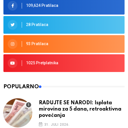
109,624 Pratilaca
28 Pratilaca
93 Pratilaca
1025 Pretplatnika
POPULARNO
RADUJTE SE NARODI: Isplata
mirovina za 5 dana, retroaktivna
povećanja
31. JULI 2026.