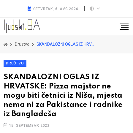
ČETVRTAK, 6. AVG 2026.
Društvo
SKANDALOZNI OGLAS IZ HRVATSKE: Pizza majstor ne mogu biti četnici iz Niša, mjesta nema ni za Pakistance i radnike iz Bangladeša
DRUŠTVO
SKANDALOZNI OGLAS IZ
HRVATSKE: Pizza majstor ne
mogu biti četnici iz Niša, mjesta
nema ni za Pakistance i radnike
iz Bangladeša
15. SEPTEMBAR 2022.