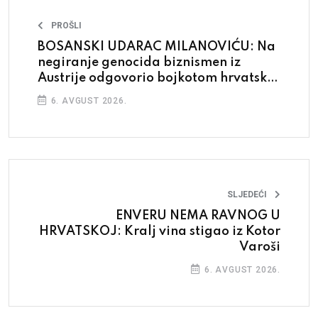
PROŠLI
BOSANSKI UDARAC MILANOVIĆU: Na
negiranje genocida biznismen iz
Austrije odgovorio bojkotom hrvatskih
proizvoda
6. AVGUST 2026.
SLJEDEĆI
ENVERU NEMA RAVNOG U
HRVATSKOJ: Kralj vina stigao iz Kotor
Varoši
6. AVGUST 2026.