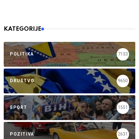
KATEGORIJE
POLITIKA
7133
DRUŠTVO
9650
SPORT
1551
POZITIVA
2631