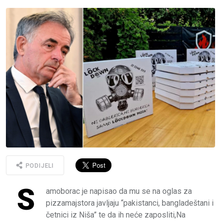
PODIJELI
S
amoborac je napisao da mu se na oglas za
pizzamajstora javljaju “pakistanci, bangladeštani i
četnici iz Niša” te da ih neće zaposliti,Na