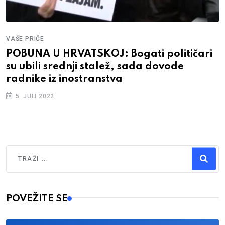
VAŠE PRIČE
POBUNA U HRVATSKOJ: Bogati političari
su ubili srednji stalež, sada dovode
radnike iz inostranstva
5. JULI 2022.
Traži
Type 2 or more characters for results.
POVEŽITE SE