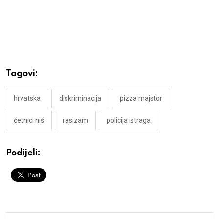
Tagovi:
hrvatska
diskriminacija
pizza majstor
četnici niš
rasizam
policija istraga
Podijeli: