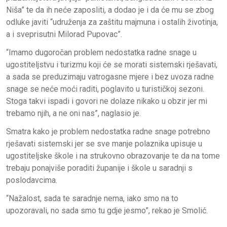
Niša” te da ih neće zaposliti, a dodao je i da će mu se zbog
odluke javiti “udruženja za zaštitu majmuna i ostalih životinja,
a i sveprisutni Milorad Pupovac”.
“Imamo dugoročan problem nedostatka radne snage u
ugostiteljstvu i turizmu koji će se morati sistemski rješavati,
a sada se preduzimaju vatrogasne mjere i bez uvoza radne
snage se neće moći raditi, poglavito u turističkoj sezoni.
Stoga takvi ispadi i govori ne dolaze nikako u obzir jer mi
trebamo njih, a ne oni nas”, naglasio je.
Smatra kako je problem nedostatka radne snage potrebno
rješavati sistemski jer se sve manje polaznika upisuje u
ugostiteljske škole i na strukovno obrazovanje te da na tome
trebaju ponajviše poraditi županije i škole u saradnji s
poslodavcima.
“Nažalost, sada te saradnje nema, iako smo na to
upozoravali, no sada smo tu gdje jesmo”, rekao je Smolić.