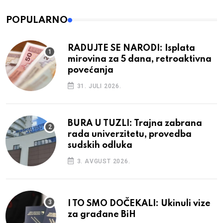
POPULARNO
RADUJTE SE NARODI: Isplata
mirovina za 5 dana, retroaktivna
povećanja
31. JULI 2026.
BURA U TUZLI: Trajna zabrana
rada univerzitetu, provedba
sudskih odluka
3. AVGUST 2026.
I TO SMO DOČEKALI: Ukinuli vize
za građane BiH