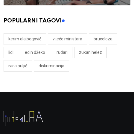
POPULARNI TAGOVI
kerim alajbegović
vijeće ministara
bruceloza
lidl
edin džeko
rudari
zukan helez
ivica puljić
diskriminacija