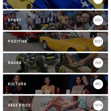
SPORT
1551
POZITIVA
2631
NAUKA
264
KULTURA
491
VAŠE PRIČE
1614