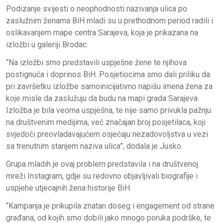
Podizanje svijesti o neophodnosti nazivanja ulica po
zaslužnim ženama BiH mladi su u prethodnom period radili i
oslikavanjem mape centra Sarajeva, koja je prikazana na
izložbi u galeriji Brodac.
“Na izložbi smo predstavili uspješne žene te njihova
postignuća i doprinos BiH. Posjetiocima smo dali priliku da
pri završetku izložbe samoinicijativno napišu imena žena za
koje misle da zaslužuju da budu na mapi grada Sarajeva.
Izložba je bila veoma uspješna, te nije samo privukla pažnju
na društvenim medijima, već značajan broj posjetilaca, koji
svjedoči preovladavajućem osjećaju nezadovoljstva u vezi
sa trenutnim stanjem naziva ulica”, dodala je Jusko.
Grupa mladih je ovaj problem predstavila i na društvenoj
mreži Instagram, gdje su redovno objavljivali biografije i
uspjehe utjecajnih žena historije BiH.
“Kampanja je prikupila znatan doseg i engagement od strane
građana, od kojih smo dobili jako mnogo poruka podrške, te