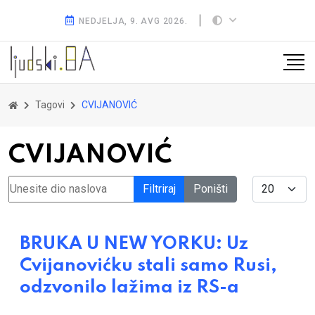
NEDJELJA, 9. AVG 2026.
Tagovi
CVIJANOVIĆ
CVIJANOVIĆ
Unesite dio naslova
Display #
Filtriraj
Poništi
BRUKA U NEW YORKU: Uz
Cvijanovićku stali samo Rusi,
odzvonilo lažima iz RS-a