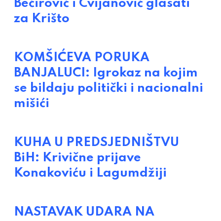
Bećirović i Cvijanović glasati
za Krišto
KOMŠIĆEVA PORUKA
BANJALUCI: Igrokaz na kojim
se bildaju politički i nacionalni
mišići
KUHA U PREDSJEDNIŠTVU
BiH: Krivične prijave
Konakoviću i Lagumdžiji
NASTAVAK UDARA NA