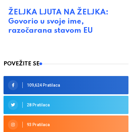
ŽELJKA LJUTA NA ŽELJKA:
Govorio u svoje ime,
razočarana stavom EU
POVEŽITE SE
109,624 Pratilaca
28 Pratilaca
93 Pratilaca