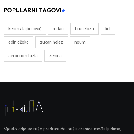
POPULARNI TAGOVI
kerim alajbegović
rudari
bruceloza
lidl
edin džeko
zukan helez
neum
aerodrom tuzla
zenica
Mjesto gdje se ruše predrasude, brišu granice među ljudima,