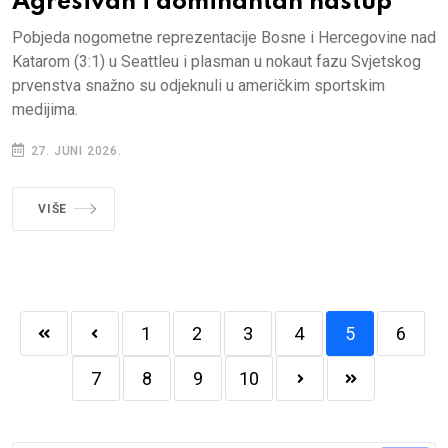
Agresivan i dominantan nastup
Pobjeda nogometne reprezentacije Bosne i Hercegovine nad
Katarom (3:1) u Seattleu i plasman u nokaut fazu Svjetskog
prvenstva snažno su odjeknuli u američkim sportskim
medijima.
27. JUNI 2026.
VIŠE
1
2
3
4
5
6
7
8
9
10