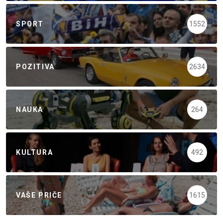
SPORT
1552
POZITIVA
2634
NAUKA
264
KULTURA
492
VAŠE PRIČE
1615