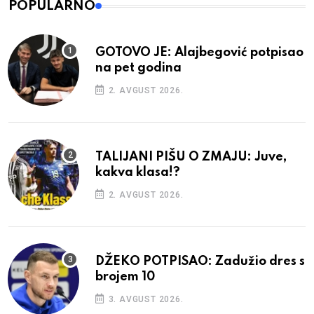
POPULARNO
GOTOVO JE: Alajbegović potpisao
na pet godina
2. AVGUST 2026.
TALIJANI PIŠU O ZMAJU: Juve,
kakva klasa!?
2. AVGUST 2026.
DŽEKO POTPISAO: Zadužio dres s
brojem 10
3. AVGUST 2026.