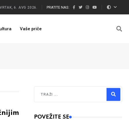
PRATITE NAS:
VRTAK, 6. AVG 2026.
ultura
Vaše priče
Traži
Type 2 or more characters for results.
nijim
POVEŽITE SE