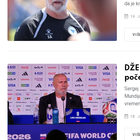
da je k
19. J
VIŠ
DŽE
poče
Sergej
Mundija
vremen
18. J
VIŠ