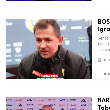
BOS
igra
Senad L
živi u 
jasno p
18. J
VIŠ
BAR
Tab