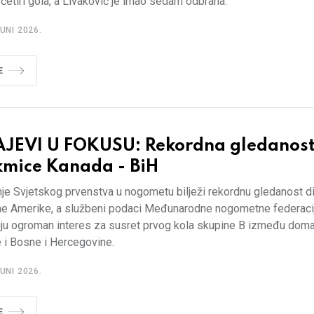
 četiri gola, a Livaković je imao sedam odbrana.
UNI 2026.
E
JEVI U FOKUSU: Rekordna gledanos
kmice Kanada - BiH
je Svjetskog prvenstva u nogometu bilježi rekordnu gledanost d
ne Amerike, a službeni podaci Međunarodne nogometne federacij
ju ogroman interes za susret prvog kola skupine B između dom
 i Bosne i Hercegovine.
UNI 2026.
E