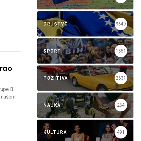
DRUŠTVO
9649
SPORT
1551
rao
POZITIVA
2631
rupe B
o našem
NAUKA
264
KULTURA
491