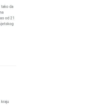
, tako da
 na
ras od 21
Svjetskog
 kraju