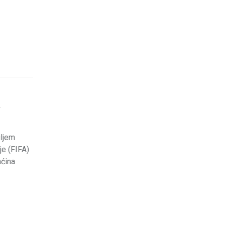
t
iljem
e (FIFA)
aćina