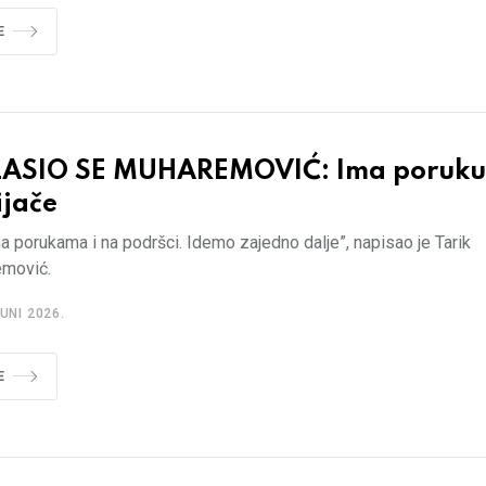
E
ASIO SE MUHAREMOVIĆ: Ima poruku
ijače
a porukama i na podršci. Idemo zajedno dalje”, napisao je Tarik
mović.
UNI 2026.
E