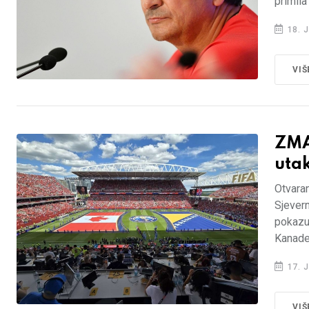
primila
18. J
VIŠ
ZMA
uta
Otvaran
Sjever
pokazu
Kanade
17. J
VIŠ