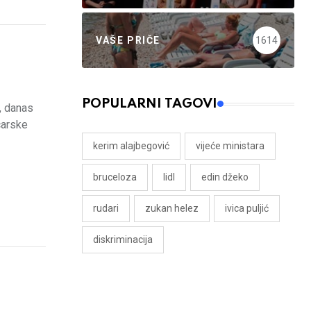
VAŠE PRIČE
1614
POPULARNI TAGOVI
, danas
carske
kerim alajbegović
vijeće ministara
bruceloza
lidl
edin džeko
rudari
zukan helez
ivica puljić
diskriminacija