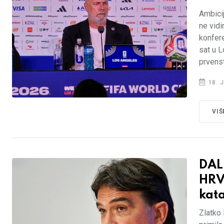
Ambicij
ne vidi
konfere
sat u L
prvens
18. J
VIŠ
DAL
HRV
kat
Zlatko 