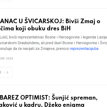
ANAC U ŠVICARSKOJ: Bivši Zmaj o
čima koji obuku dres BiH
ulić, bivši reprezentativac Bosne i Hercegovine i legenda Lazija
švicarskom Graubündenu, ali pred duel Bosne i Hercegovine i Švi
oručuje da će navijati za Zmajeve, prenosi
reprezentacija.ba
.
UNI 2026.
E
BAREZ OPTIMIST: Šunjić spreman,
aković u kadru, Džeko enigma