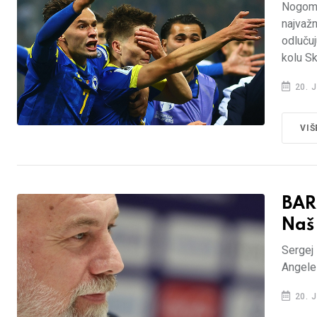
Nogomet
najvažn
odlučuj
kolu Sk
20. J
VIŠ
BAR
Naš 
Sergej 
Angeles
20. J