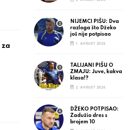
NIJEMCI PIŠU: Dva
razloga što Džeko
još nije potpisao
1. AVGUST 2026.
 za
TALIJANI PIŠU O
ZMAJU: Juve, kakva
klasa!?
2. AVGUST 2026.
DŽEKO POTPISAO:
Zadužio dres s
brojem 10