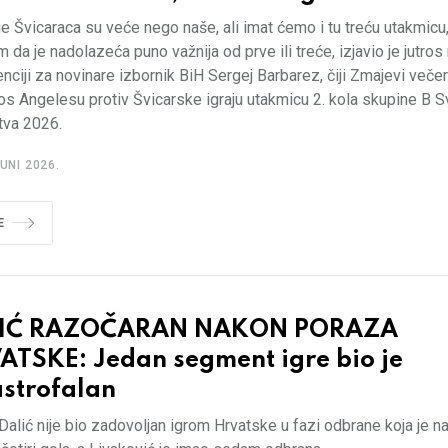
e Švicaraca su veće nego naše, ali imat ćemo i tu treću utakmicu
m da je nadolazeća puno važnija od prve ili treće, izjavio je jutros
nciji za novinare izbornik BiH Sergej Barbarez, čiji Zmajevi veče
os Angelesu protiv Švicarske igraju utakmicu 2. kola skupine B 
tva 2026.
UNI 2026.
E
IĆ RAZOČARAN NAKON PORAZA
ATSKE: Jedan segment igre bio je
astrofalan
Dalić nije bio zadovoljan igrom Hrvatske u fazi odbrane koja je na