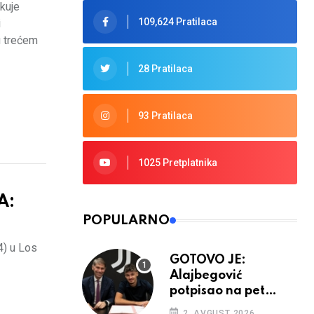
kuje
109,624 Pratilaca
i
u trećem
28 Pratilaca
93 Pratilaca
1025 Pretplatnika
A:
POPULARNO
4) u Los
GOTOVO JE:
Alajbegović
potpisao na pet
godina
2. AVGUST 2026.