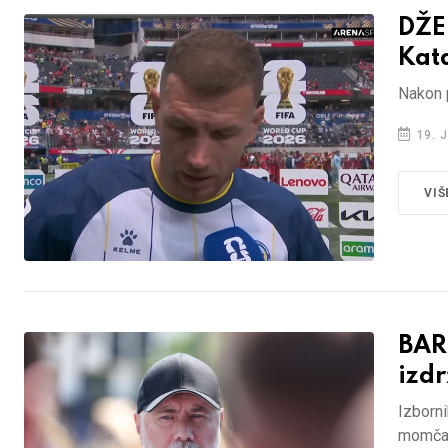
DŽE
Kat
Nakon 
19. J
VIŠ
BAR
izdr
Izborni
momčad 