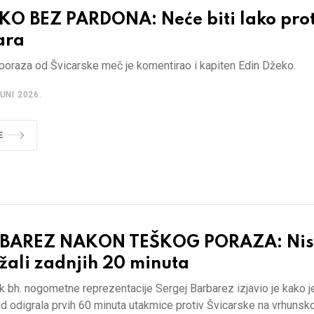
KO BEZ PARDONA: Neće biti lako prot
ara
poraza od Švicarske meč je komentirao i kapiten Edin Džeko.
UNI 2026.
E
BAREZ NAKON TEŠKOG PORAZA: Ni
žali zadnjih 20 minuta
k bh. nogometne reprezentacije Sergej Barbarez izjavio je kako j
odigrala prvih 60 minuta utakmice protiv Švicarske na vrhunskoj 