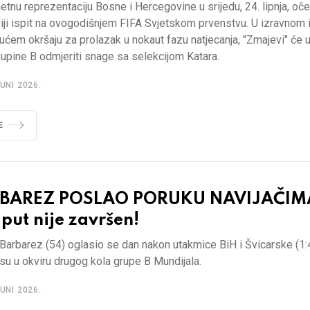
nu reprezentaciju Bosne i Hercegovine u srijedu, 24. lipnja, oče
iji ispit na ovogodišnjem FIFA Svjetskom prvenstvu. U izravnom 
ućem okršaju za prolazak u nokaut fazu natjecanja, "Zmajevi" će 
upine B odmjeriti snage sa selekcijom Katara.
UNI 2026.
E
BAREZ POSLAO PORUKU NAVIJAČIM
put nije završen!
Barbarez (54) oglasio se dan nakon utakmice BiH i Švicarske (1:
u u okviru drugog kola grupe B Mundijala.
UNI 2026.