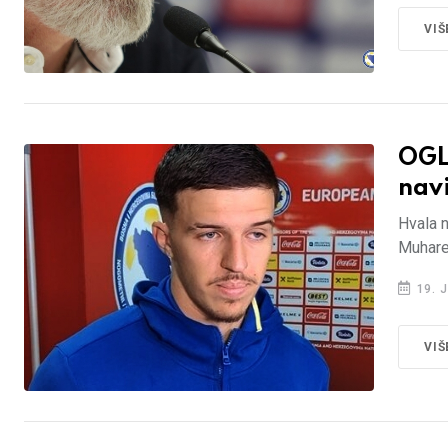
VIŠ
OGL
nav
Hvala n
Muhare
19. J
VIŠ