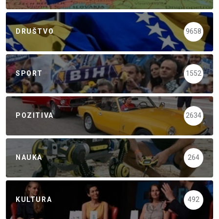
DRUŠTVO
9658
SPORT
1552
POZITIVA
2634
NAUKA
264
KULTURA
492