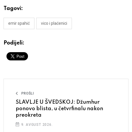
Tagovi:
emir spahić
vico i plaćenici
Podijeli:
PROŠLI
SLAVLJE U ŠVEDSKOJ: Džumhur
ponovo blista, u četvrfinalu nakon
preokreta
9. AVGUST 2026.