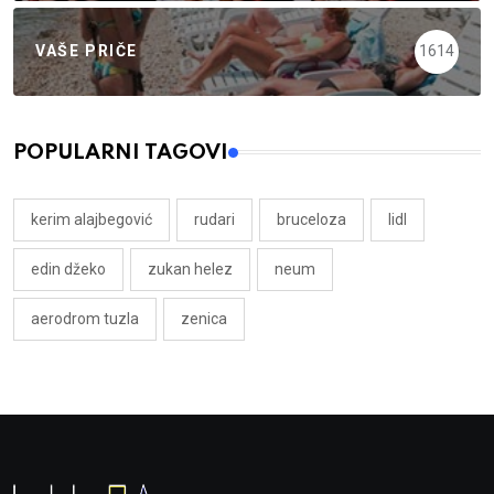
VAŠE PRIČE
1614
POPULARNI TAGOVI
kerim alajbegović
rudari
bruceloza
lidl
edin džeko
zukan helez
neum
aerodrom tuzla
zenica