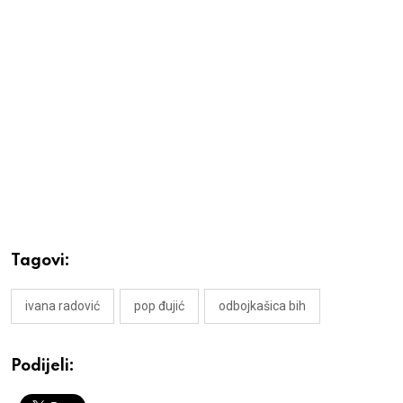
Tagovi:
ivana radović
pop đujić
odbojkašica bih
Podijeli: