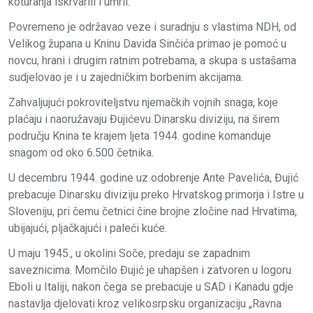
koturanja iskrvarili i umrli.
Povremeno je održavao veze i suradnju s vlastima NDH, od
Velikog župana u Kninu Davida Sinčića primao je pomoć u
novcu, hrani i drugim ratnim potrebama, a skupa s ustašama
sudjelovao je i u zajedničkim borbenim akcijama.
Zahvaljujući pokroviteljstvu njemačkih vojnih snaga, koje
plaćaju i naoružavaju Đujićevu Dinarsku diviziju, na širem
području Knina te krajem ljeta 1944. godine komanduje
snagom od oko 6.500 četnika.
U decembru 1944. godine uz odobrenje Ante Pavelića, Đujić
prebacuje Dinarsku diviziju preko Hrvatskog primorja i Istre u
Sloveniju, pri čemu četnici čine brojne zločine nad Hrvatima,
ubijajući, pljačkajući i paleći kuće.
U maju 1945., u okolini Soče, predaju se zapadnim
saveznicima. Momčilo Đujić je uhapšen i zatvoren u logoru
Eboli u Italiji, nakon čega se prebacuje u SAD i Kanadu gdje
nastavlja djelovati kroz velikosrpsku organizaciju „Ravna