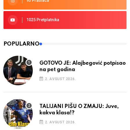
93 Pratilaca
1025 Pretplatnika
POPULARNO
GOTOVO JE: Alajbegović potpisao
na pet godina
2. AVGUST 2026.
TALIJANI PIŠU O ZMAJU: Juve,
kakva klasa!?
2. AVGUST 2026.