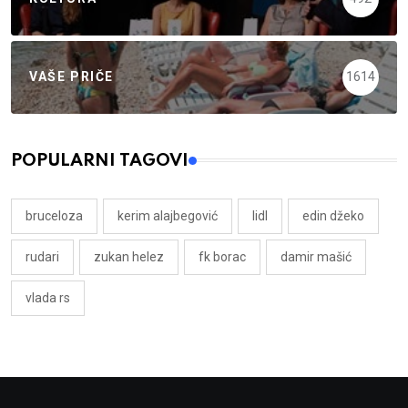
VAŠE PRIČE
1614
POPULARNI TAGOVI
bruceloza
kerim alajbegović
lidl
edin džeko
rudari
zukan helez
fk borac
damir mašić
vlada rs