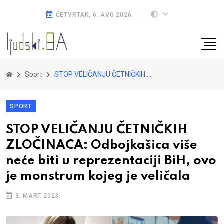
ČETVRTAK, 6. AVG 2026.
Sport
STOP VELIČANJU ČETNIČKIH ZLOČINACA: Odbojkašica više neće biti u reprezentaciji BiH, ovo je monstrum kojeg je veličala
SPORT
STOP VELIČANJU ČETNIČKIH
ZLOČINACA: Odbojkašica više
neće biti u reprezentaciji BiH, ovo
je monstrum kojeg je veličala
3. MART 2023.