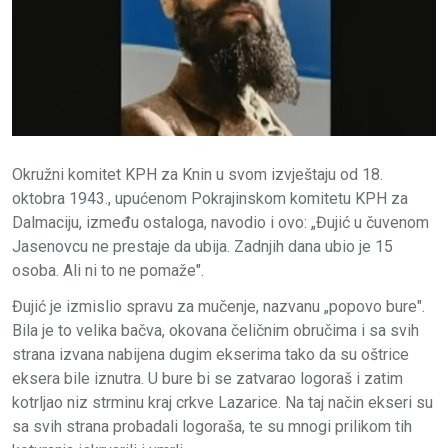
Okružni komitet KPH za Knin u svom izvještaju od 18.
oktobra 1943., upućenom Pokrajinskom komitetu KPH za
Dalmaciju, između ostaloga, navodio i ovo: „Đujić u čuvenom
Jasenovcu ne prestaje da ubija. Zadnjih dana ubio je 15
osoba. Ali ni to ne pomaže".
Đujić je izmislio spravu za mučenje, nazvanu „popovo bure".
Bila je to velika bačva, okovana čeličnim obručima i sa svih
strana izvana nabijena dugim ekserima tako da su oštrice
eksera bile iznutra. U bure bi se zatvarao logoraš i zatim
kotrljao niz strminu kraj crkve Lazarice. Na taj način ekseri su
sa svih strana probadali logoraša, te su mnogi prilikom tih