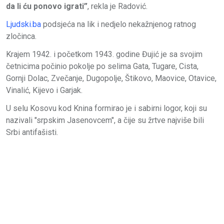
da li ću ponovo igrati”
, rekla je Radović.
Ljudski.ba
podsjeća na lik i nedjelo nekažnjenog ratnog
zločinca.
Krajem 1942. i početkom 1943. godine Đujić je sa svojim
četnicima počinio pokolje po selima Gata, Tugare, Cista,
Gornji Dolac, Zvečanje, Dugopolje, Štikovo, Maovice, Otavice,
Vinalić, Kijevo i Garjak.
U selu Kosovu kod Knina formirao je i sabirni logor, koji su
nazivali "srpskim Jasenovcem", a čije su žrtve najviše bili
Srbi antifašisti.