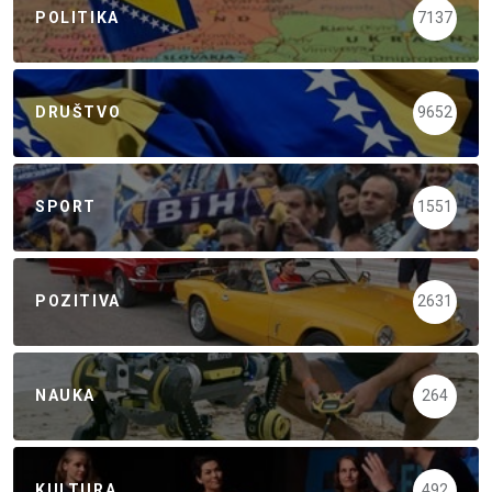
POLITIKA
7137
DRUŠTVO
9652
SPORT
1551
POZITIVA
2631
NAUKA
264
KULTURA
492