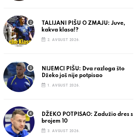
TALIJANI PIŠU O ZMAJU: Juve,
kakva klasa!?
2. AVGUST 2026.
NIJEMCI PIŠU: Dva razloga što
Džeko još nije potpisao
1. AVGUST 2026.
DŽEKO POTPISAO: Zadužio dres s
brojem 10
3. AVGUST 2026.