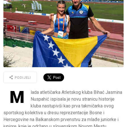
PODIJELI
M
lada atletičarka Atletskog kluba Bihać Jasmina
Nuspahić ispisala je novu stranicu historije
kluba nastupivši kao prva takmičarka ovog
sportskog kolektiva u dresu reprezentacije Bosne i
Hercegovine na Balkanskom prvenstvu za mlađe juniorke i
juniore, koje je održano u slovenskom Novom Mestu.