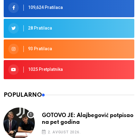
109,624 Pratilaca
28 Pratilaca
93 Pratilaca
1025 Pretplatnika
POPULARNO
GOTOVO JE: Alajbegović potpisao
na pet godina
2. AVGUST 2026.