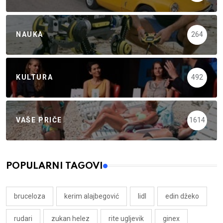
NAUKA
264
KULTURA
492
VAŠE PRIČE
1614
POPULARNI TAGOVI
bruceloza
kerim alajbegović
lidl
edin džeko
rudari
zukan helez
rite ugljevik
ginex