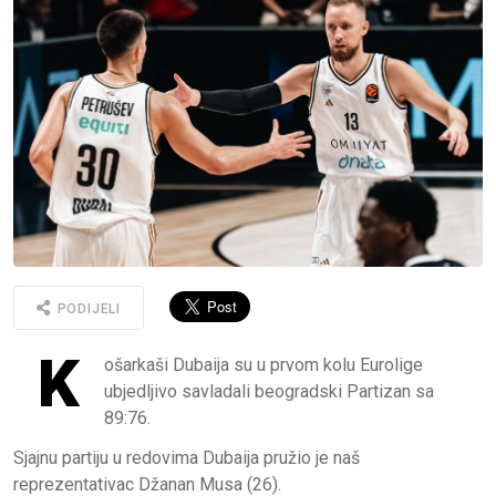
PODIJELI
K
ošarkaši Dubaija su u prvom kolu Eurolige
ubjedljivo savladali beogradski Partizan sa
89:76.
Sjajnu partiju u redovima Dubaija pružio je naš
reprezentativac Džanan Musa (26).