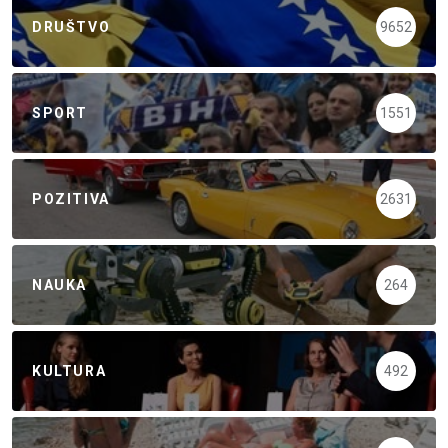
DRUŠTVO
9652
SPORT
1551
POZITIVA
2631
NAUKA
264
KULTURA
492