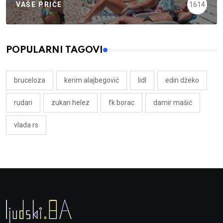
VAŠE PRIČE
1614
POPULARNI TAGOVI
bruceloza
kerim alajbegović
lidl
edin džeko
rudari
zukan helez
fk borac
damir mašić
vlada rs