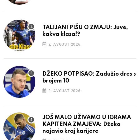
TALIJANI PIŠU O ZMAJU: Juve,
kakva klasa!?
2. AVGUST 2026.
DŽEKO POTPISAO: Zadužio dres s
brojem 10
3. AVGUST 2026.
JOŠ MALO UŽIVAMO U IGRAMA
KAPITENA ZMAJEVA: Džeko
najavio kraj karijere