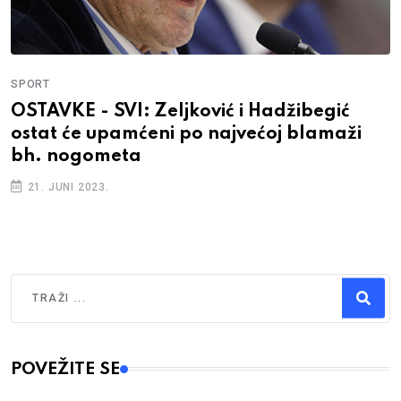
SPORT
OSTAVKE - SVI: Zeljković i Hadžibegić
ostat će upamćeni po najvećoj blamaži
bh. nogometa
21. JUNI 2023.
Traži
Type 2 or more characters for results.
POVEŽITE SE