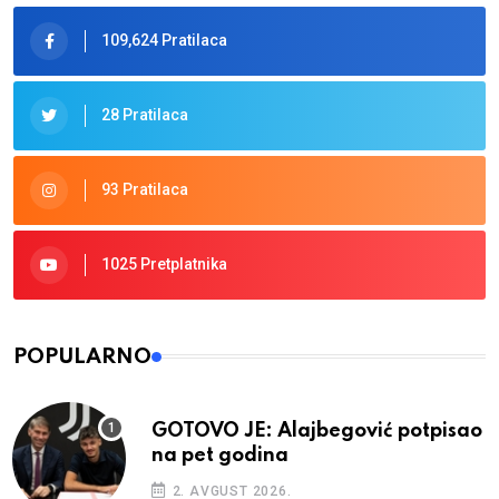
109,624 Pratilaca
28 Pratilaca
93 Pratilaca
1025 Pretplatnika
POPULARNO
GOTOVO JE: Alajbegović potpisao
na pet godina
2. AVGUST 2026.