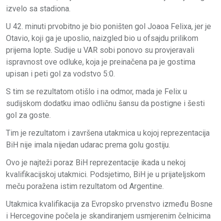
izvelo sa stadiona.
U 42. minuti prvobitno je bio poništen gol Joaoa Felixa, jer je
Otavio, koji ga je uposlio, naizgled bio u ofsajdu prilikom
prijema lopte. Sudije u VAR sobi ponovo su provjeravali
ispravnost ove odluke, koja je preinačena pa je gostima
upisan i peti gol za vodstvo 5:0.
S tim se rezultatom otišlo i na odmor, mada je Felix u
sudijskom dodatku imao odličnu šansu da postigne i šesti
gol za goste.
Tim je rezultatom i završena utakmica u kojoj reprezentacija
BiH nije imala nijedan udarac prema golu gostiju.
Ovo je najteži poraz BiH reprezentacije ikada u nekoj
kvalifikacijskoj utakmici. Podsjetimo, BiH je u prijateljskom
meču poražena istim rezultatom od Argentine.
Utakmica kvalifikacija za Evropsko prvenstvo između Bosne
i Hercegovine počela je skandiranjem usmjerenim čelnicima