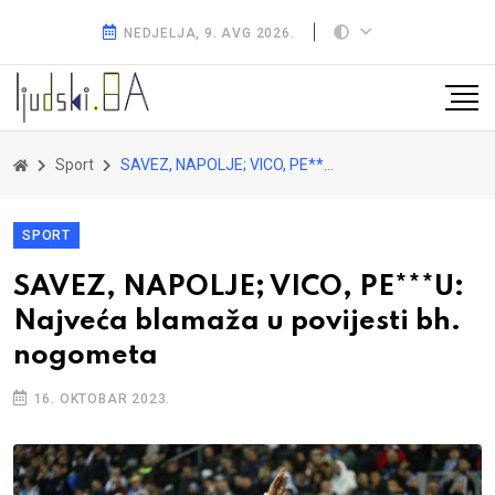
NEDJELJA, 9. AVG 2026.
Sport
SAVEZ, NAPOLJE; VICO, PE***U: Najveća blamaža u povijesti bh. nogometa
SPORT
SAVEZ, NAPOLJE; VICO, PE***U:
Najveća blamaža u povijesti bh.
nogometa
16. OKTOBAR 2023.