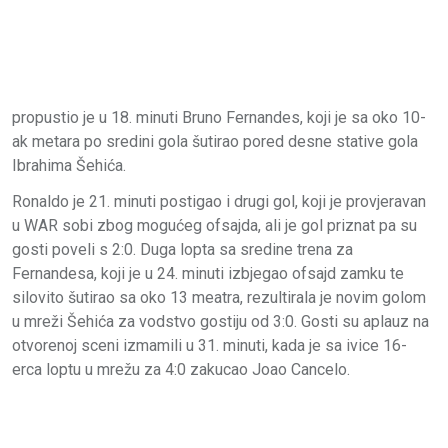
propustio je u 18. minuti Bruno Fernandes, koji je sa oko 10-
ak metara po sredini gola šutirao pored desne stative gola
Ibrahima Šehića.
Ronaldo je 21. minuti postigao i drugi gol, koji je provjeravan
u WAR sobi zbog mogućeg ofsajda, ali je gol priznat pa su
gosti poveli s 2:0. Duga lopta sa sredine trena za
Fernandesa, koji je u 24. minuti izbjegao ofsajd zamku te
silovito šutirao sa oko 13 meatra, rezultirala je novim golom
u mreži Šehića za vodstvo gostiju od 3:0. Gosti su aplauz na
otvorenoj sceni izmamili u 31. minuti, kada je sa ivice 16-
erca loptu u mrežu za 4:0 zakucao Joao Cancelo.