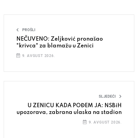
PROŠLI
NEČUVENO: Zeljković pronašao
"krivca" za blamažu u Zenici
9. AVGUST 2026.
SLJEDEĆI
U ZENICU KADA POĐEM JA: NSBiH
upozorava, zabrana ulaska na stadion
9. AVGUST 2026.