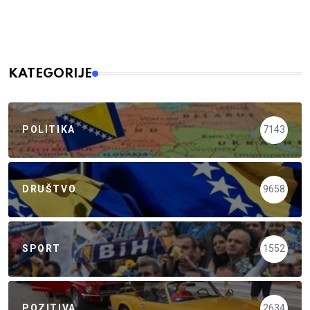
KATEGORIJE
POLITIKA
7143
DRUŠTVO
9658
SPORT
1552
POZITIVA
2634