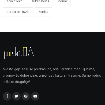
edin džeko
zukan helez
neum
aerodrom tuzla
zenica
Mjesto gdje se ruše predrasude, brišu granice među ljudima,
promovišu dobre ideje, vrijednosti kulture i tradicije. Samo ljudski
i nikako drugačije!