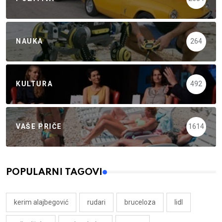
NAUKA
264
KULTURA
492
VAŠE PRIČE
1614
POPULARNI TAGOVI
kerim alajbegović
rudari
bruceloza
lidl