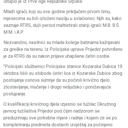
istupio je iz Prve lige Republike Srpske.
Mlađi igrači, koji su ove godine priključeni prvom timu,
mjesecima su bili izloženi nasilju u svlačionici. Njih su, kako
saznaje RTRS, duži period maltretirali stariji igrači M.B. B.Š.
M.M. i A.P.
Nezvanično, nasilnici su mlade kolege batinama kažnjavani
za greške na terenu. Iz Policijske uprave Prijedor potvrđeno
je za RTRS da su nakon prijave uhapšene četiri osobe.
"Policijski službenici Policijske stanice Kozarska Dubica 19.
oktobra lišili su slobode četiri lica iz Kozarske Dubice zbog
postojanja osnova sumnje da su počinili krivično djelo
zlostavljanje, mučenje i drugo neljudsko i ponižavajuće
postupanje.
O kvalifikaciji krivičnog djela izjasnio se tužilac Okružnog
javnog tužilaštva Prijedor pod čijim nadzorom se
preduzimaju sve potrebne mjere i radnje i kojem će se po
kompletiranju predmeta dostaviti izvještaj za počinjeno