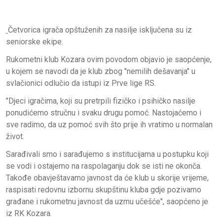
Četvorica igrača opštuženih za nasilje isključena su iz
seniorske ekipe.
Rukometni klub Kozara ovim povodom objavio je saopćenje,
u kojem se navodi da je klub zbog "nemilih dešavanja" u
svlačionici odlučio da istupi iz Prve lige RS.
"Djeci igračima, koji su pretrpili fizičko i psihičko nasilje
ponudićemo stručnu i svaku drugu pomoć. Nastojaćemo i
sve radimo, da uz pomoć svih što prije ih vratimo u normalan
život.
Sarađivali smo i sarađujemo s institucijama u postupku koji
se vodi i ostajemo na raspolaganju dok se isti ne okonča.
Takođe obavještavamo javnost da će klub u skorije vrijeme,
raspisati redovnu izbornu skupštinu kluba gdje pozivamo
građane i rukometnu javnost da uzmu učešće", saopćeno je
iz RK Kozara.