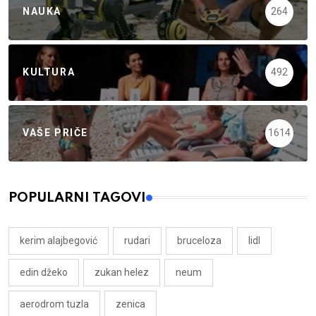
NAUKA
264
KULTURA
492
VAŠE PRIČE
1614
POPULARNI TAGOVI
kerim alajbegović
rudari
bruceloza
lidl
edin džeko
zukan helez
neum
aerodrom tuzla
zenica