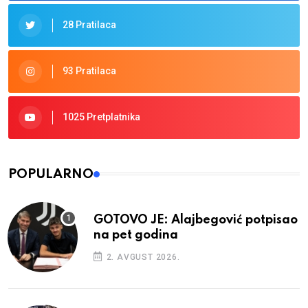
28 Pratilaca
93 Pratilaca
1025 Pretplatnika
POPULARNO
GOTOVO JE: Alajbegović potpisao
na pet godina
2. AVGUST 2026.