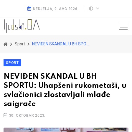
NEDJELJA, 9. AVG 2026.
Sport
NEVIĐEN SKANDAL U BH SPORTU: Uhapšeni rukometaši, u svlačionici zlostavljali mlađe saigrače
SPORT
NEVIĐEN SKANDAL U BH
SPORTU: Uhapšeni rukometaši, u
svlačionici zlostavljali mlađe
saigrače
30. OKTOBAR 2023.