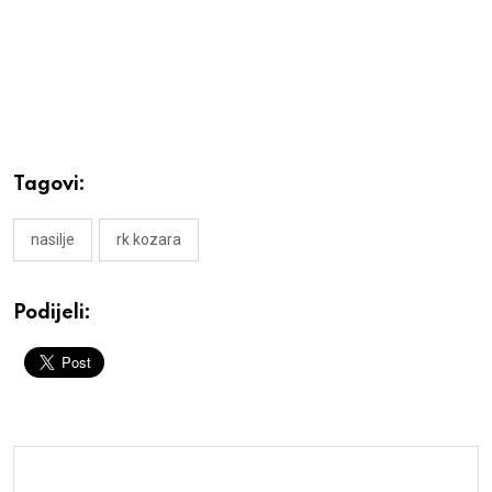
Tagovi:
nasilje
rk kozara
Podijeli: