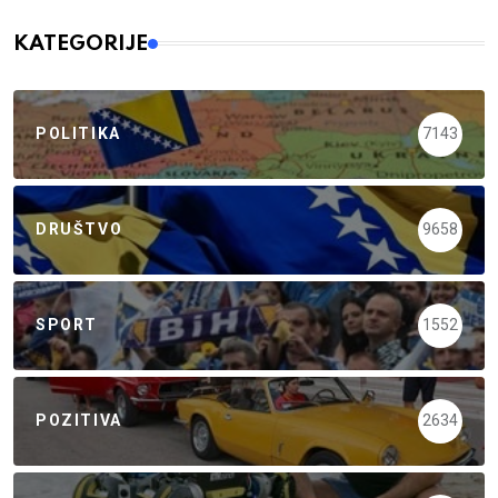
KATEGORIJE
POLITIKA
7143
DRUŠTVO
9658
SPORT
1552
POZITIVA
2634