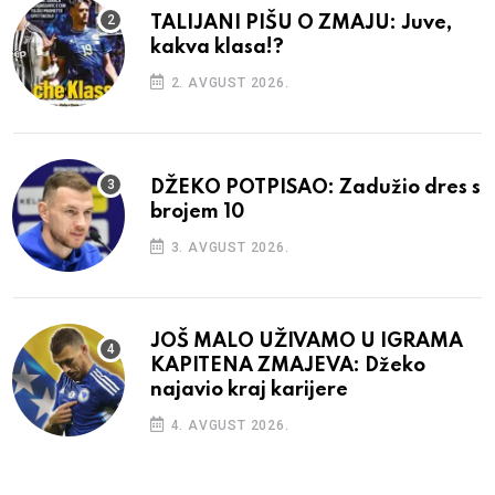
TALIJANI PIŠU O ZMAJU: Juve,
kakva klasa!?
2. AVGUST 2026.
DŽEKO POTPISAO: Zadužio dres s
brojem 10
3. AVGUST 2026.
JOŠ MALO UŽIVAMO U IGRAMA
KAPITENA ZMAJEVA: Džeko
najavio kraj karijere
4. AVGUST 2026.