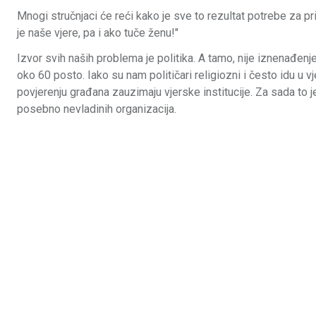
Mnogi stručnjaci će reći kako je sve to rezultat potrebe za p
je naše vjere, pa i ako tuče ženu!"
Izvor svih naših problema je politika. A tamo, nije iznenađenj
oko 60 posto. Iako su nam političari religiozni i često idu u v
povjerenju građana zauzimaju vjerske institucije. Za sada to je
posebno nevladinih organizacija.