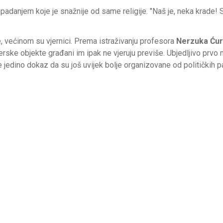
ripadanjem koje je snažnije od same religije. "Naš je, neka krade
e, većinom su vjernici. Prema istraživanju profesora
Nerzuka Ću
jerske objekte građani im ipak ne vjeruju previše. Ubjedljivo prvo
 jedino dokaz da su još uvijek bolje organizovane od političkih par