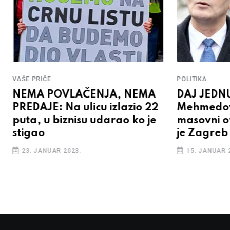
VAŠE PRIČE
POLITIKA
NEMA POVLAČENJA, NEMA
DAJ JEDN
PREDAJE: Na ulicu izlazio 22
Mehmedov
puta, u biznisu udarao ko je
masovni ot
stigao
je Zagreb
23. JANUAR 2023.
15. JANUAR 