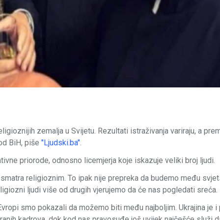
ligioznijih zemalja u Svijetu. Rezultati istraživanja variraju, a pr
 od BiH, piše
"Ljudski.ba"
.
tivne priorode, odnosno licemjerja koje iskazuje veliki broj ljudi.
 smatra religioznim. To ipak nije prepreka da budemo među svje
ligiozni ljudi više od drugih vjerujemo da će nas pogledati sreća.
Evropi smo pokazali da možemo biti među najboljim. Ukrajina je i
ranih kadrova, dok kod nas pravosuđe još uvijek najčešće služi d