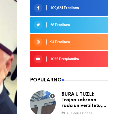
109,624 Pratilaca
28 Pratilaca
93 Pratilaca
1025 Pretplatnika
POPULARNO
BURA U TUZLI:
Trajna zabrana
rada univerzitetu,
provedba sudskih
3. AVGUST 2026.