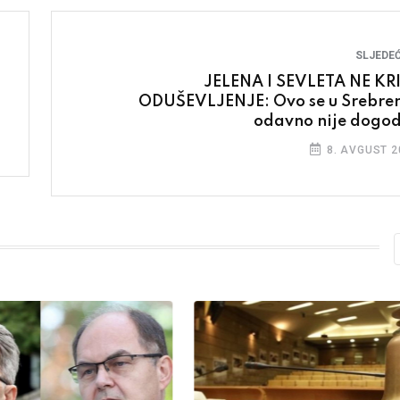
SLJEDEĆ
JELENA I SEVLETA NE KR
ODUŠEVLJENJE: Ovo se u Srebren
odavno nije dogod
8. AVGUST 2