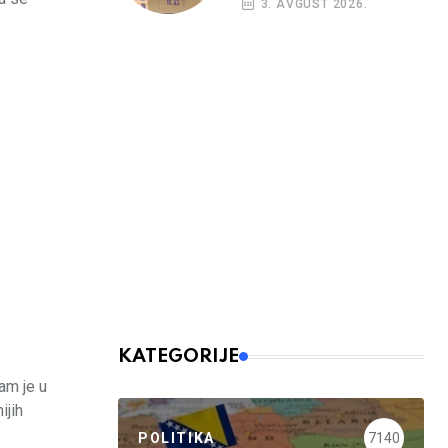
3. AVGUST 2026.
kreditni rejting BiH
KATEGORIJE
am je u
ijih
POLITIKA
7140