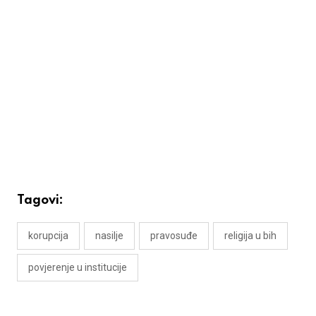
Tagovi:
korupcija
nasilje
pravosuđe
religija u bih
povjerenje u institucije