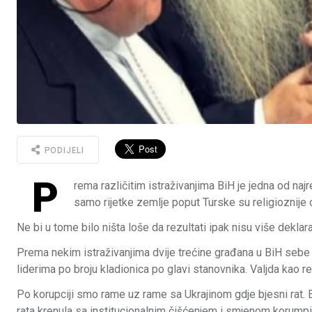
PODIJELI
P
rema različitim istraživanjima BiH je jedna od najre
samo rijetke zemlje poput Turske su religioznije
Ne bi u tome bilo ništa loše da rezultati ipak nisu više deklara
Prema nekim istraživanjima dvije trećine građana u BiH sebe
liderima po broju kladionica po glavi stanovnika. Valjda kao re
Po korupciji smo rame uz rame sa Ukrajinom gdje bjesni rat. 
rata krenula sa institucionalnim čišćenjem i smjenom korumpi