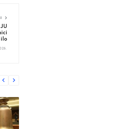
I
IJU
ici
ilo
026.