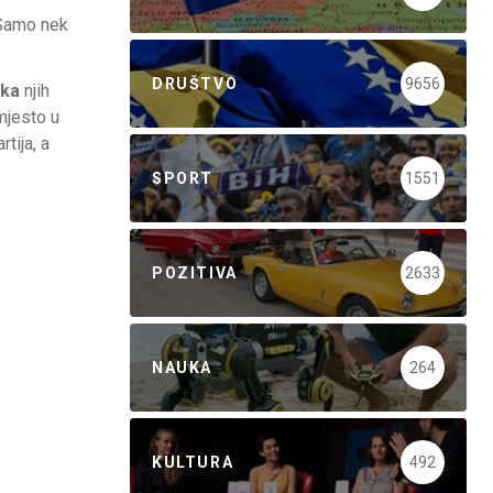
! Samo nek
DRUŠTVO
9656
rka
njih
 mjesto u
tija, a
SPORT
1551
POZITIVA
2633
NAUKA
264
KULTURA
492