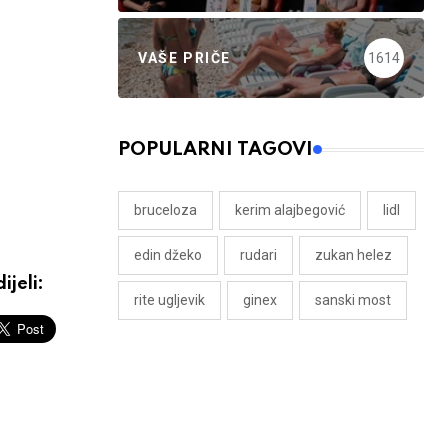
VAŠE PRIČE
1614
POPULARNI TAGOVI
bruceloza
kerim alajbegović
lidl
edin džeko
rudari
zukan helez
ijeli:
rite ugljevik
ginex
sanski most