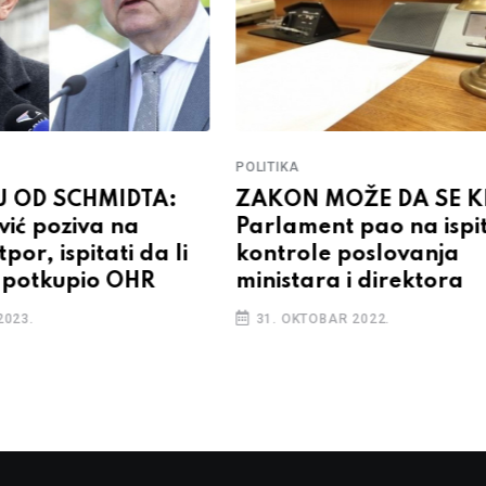
POLITIKA
U OD SCHMIDTA:
ZAKON MOŽE DA SE K
ić poziva na
Parlament pao na ispi
por, ispitati da li
kontrole poslovanja
 potkupio OHR
ministara i direktora
2023.
31. OKTOBAR 2022.