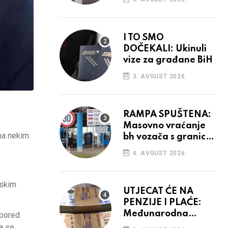
odluka
I TO SMO
DOČEKALI: Ukinuli
vize za građane BiH
3. AVGUST 2026.
RAMPA SPUŠTENA:
Masovno vraćanje
ema nekim
bh vozača s granica
EU, protesti na
4. AVGUST 2026.
vidiku
tskim
UTJECAT ĆE NA
PENZIJE I PLAĆE:
Međunarodna
 pored
agencija potvrdila
a se