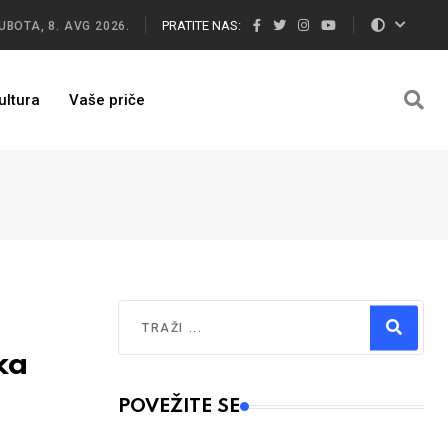
PRATITE NAS:
UBOTA, 8. AVG 2026.
ultura
Vaše priče
Traži
ka
Type 2 or more characters for results.
POVEŽITE SE