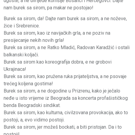
ugoste, a ne uvrijede komšije Bosanci i Hercegovci. Dajte
nam burek sa sirom, pa makar ne postojao!
Burek sa sirom, da! Dajte nam burek sa sirom, a ne noževe,
žice i Srebrenice.
Burek sa sirom, kao iz navijačkih grla, a ne poziv na
presijecanje nekih novih grla!
Burek sa sirom, a ne Ratko Mladić, Radovan Karadžić i ostali
balkanski koljači.
Burek sa sirom kao koreografija dobra, e ne grobovi
Ukrajinaca!
Burek sa sirom, kao pružena ruka prijateljstva, a ne psovaje
trećeg koljena gostima!
Burek sa sirom, a ne dogodine u Prizrenu, kako je ječalo
neđe u isto vrijeme iz Beograda sa koncerta profašističkog
benda Beogradski sindikat.
Burek sa sirom, kao kulturna, civilzovana provokacija, ako to
postoji, a, evo vidimo postoji.
Burek sa sirom, jer možeš bockati, a biti pristojan. Da i to
postoji!