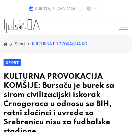
SUBOTA, 8. AVG 2026.
Sport
KULTURNA PROVOKACIJA KOMŠIJE: Bursaču je burek sa sirom civilizacijski iskorak Crnogoraca u odnosu sa BIH, ratni zločinci i uvrede za Srebrenicu nisu za fudbalske stadione
SPORT
KULTURNA PROVOKACIJA
KOMŠIJE: Bursaču je burek sa
sirom civilizacijski iskorak
Crnogoraca u odnosu sa BIH,
ratni zločinci i uvrede za
Srebrenicu nisu za fudbalske
stadione