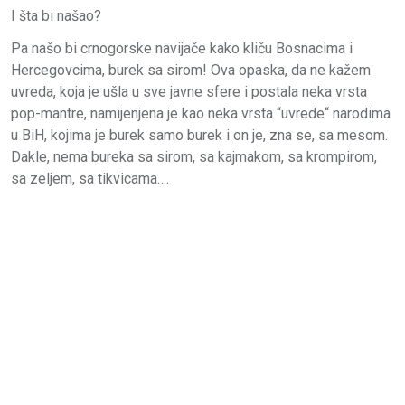
I šta bi našao?
Pa našo bi crnogorske navijače kako kliču Bosnacima i
Hercegovcima, burek sa sirom! Ova opaska, da ne kažem
uvreda, koja je ušla u sve javne sfere i postala neka vrsta
pop-mantre, namijenjena je kao neka vrsta “uvrede“ narodima
u BiH, kojima je burek samo burek i on je, zna se, sa mesom.
Dakle, nema bureka sa sirom, sa kajmakom, sa krompirom,
sa zeljem, sa tikvicama….