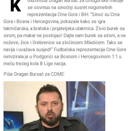
K
olumnista Dragan Bursać za crnogorske medije
se osvrnuo na sinočnji susret nogometnih
reprezentacija Crne Gora i BiH. “Sinoć su Crna
Gora i Bosna i Hercegovina, pokazale kako se igra
takmičarska, a bratska i prijateljska utakmica. Živio burek sa
sirom, pa makar ne postojao! Dajte nam burek sa sirom, a ne
noževe, žice i Srebrenice sa zločincem Mladićem. Tako se
navija i uvažava susjed!“ Fudbalska reprezentacija Crne Gore
remizirala je u Podgorici sa Bosnom i Hercegovinom 1:1 u
meču trećeg kola B Lige nacija.
Piše Dragan Bursač za CDME: