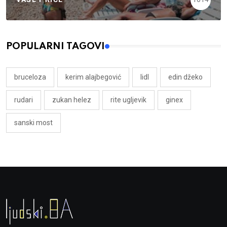
POPULARNI TAGOVI
bruceloza
kerim alajbegović
lidl
edin džeko
rudari
zukan helez
rite ugljevik
ginex
sanski most