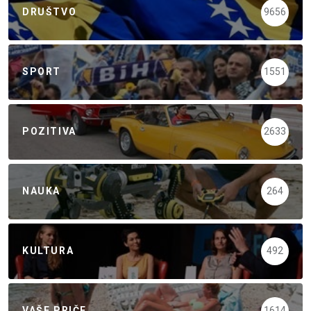
DRUŠTVO
9656
SPORT
1551
POZITIVA
2633
NAUKA
264
KULTURA
492
VAŠE PRIČE
1614