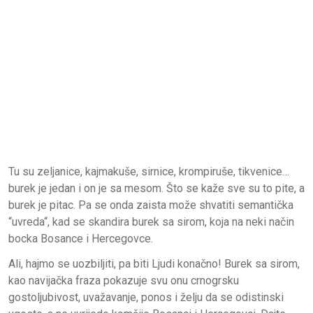
Tu su zeljanice, kajmakuše, sirnice, krompiruše, tikvenice…
burek je jedan i on je sa mesom. Što se kaže sve su to pite, a
burek je pitac. Pa se onda zaista može shvatiti semantička
“uvreda“, kad se skandira burek sa sirom, koja na neki način
bocka Bosance i Hercegovce.
Ali, hajmo se uozbiljiti, pa biti Ljudi konačno! Burek sa sirom,
kao navijačka fraza pokazuje svu onu crnogrsku
gostoljubivost, uvažavanje, ponos i želju da se odistinski