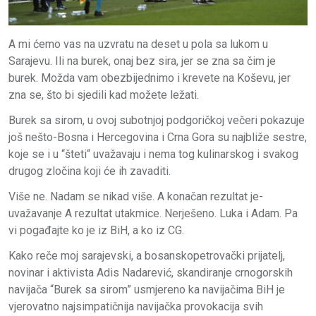
A mi ćemo vas na uzvratu na deset u pola sa lukom u
Sarajevu. Ili na burek, onaj bez sira, jer se zna sa čim je
burek. Možda vam obezbijednimo i krevete na Koševu, jer
zna se, što bi sjedili kad možete ležati.
Burek sa sirom, u ovoj subotnjoj podgoričkoj večeri pokazuje
još nešto-Bosna i Hercegovina i Crna Gora su najbliže sestre,
koje se i u “šteti“ uvažavaju i nema tog kulinarskog i svakog
drugog zločina koji će ih zavaditi.
Više ne. Nadam se nikad više. A konačan rezultat je-
uvažavanje A rezultat utakmice. Nerješeno. Luka i Adam. Pa
vi pogađajte ko je iz BiH, a ko iz CG.
Kako reče moj sarajevski, a bosanskopetrovački prijatelj,
novinar i aktivista Adis Nadarević, skandiranje crnogorskih
navijača “Burek sa sirom” usmjereno ka navijačima BiH je
vjerovatno najsimpatičnija navijačka provokacija svih