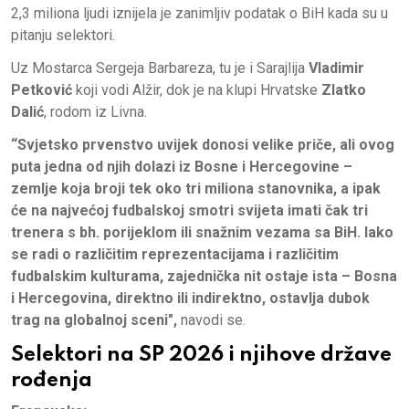
2,3 miliona ljudi iznijela je zanimljiv podatak o BiH kada su u
pitanju selektori.
Uz Mostarca Sergeja Barbareza, tu je i Sarajlija
Vladimir
Petković
koji vodi Alžir, dok je na klupi Hrvatske
Zlatko
Dalić
, rodom iz Livna.
“Svjetsko prvenstvo uvijek donosi velike priče, ali ovog
puta jedna od njih dolazi iz Bosne i Hercegovine –
zemlje koja broji tek oko tri miliona stanovnika, a ipak
će na najvećoj fudbalskoj smotri svijeta imati čak tri
trenera s bh. porijeklom ili snažnim vezama sa BiH. Iako
se radi o različitim reprezentacijama i različitim
fudbalskim kulturama, zajednička nit ostaje ista – Bosna
i Hercegovina, direktno ili indirektno, ostavlja dubok
trag na globalnoj sceni",
navodi se.
Selektori na SP 2026 i njihove države
rođenja