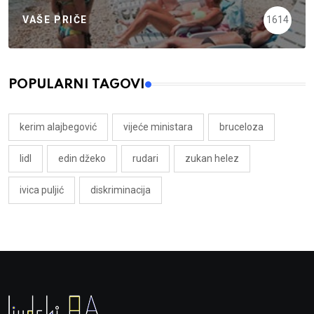
VAŠE PRIČE
1614
POPULARNI TAGOVI
kerim alajbegović
vijeće ministara
bruceloza
lidl
edin džeko
rudari
zukan helez
ivica puljić
diskriminacija