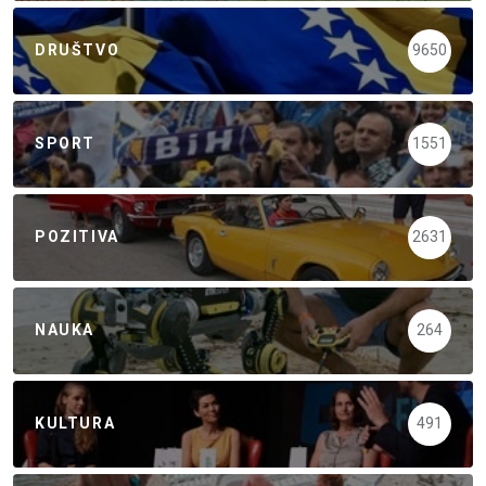
DRUŠTVO
9650
SPORT
1551
POZITIVA
2631
NAUKA
264
KULTURA
491