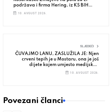
podržava i firma Hering, iz KS BIH
stiglo veliko hvala
10. AVGUST 2026.
SLJEDEĆI
ČUVAJMO LANU, ZASLUŽILA JE: Njen
crveni tepih je u Mostaru, ona je još
dijete kojem umjesto medijskog
pritiska treba odmor
10. AVGUST 2026.
Povezani članci