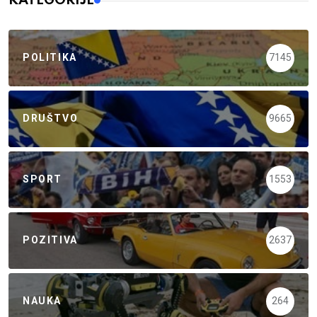
KATEGORIJE
POLITIKA
7145
DRUŠTVO
9665
SPORT
1553
POZITIVA
2637
NAUKA
264