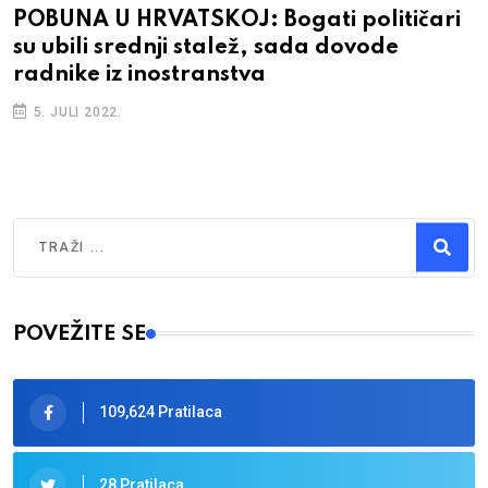
POBUNA U HRVATSKOJ: Bogati političari
su ubili srednji stalež, sada dovode
radnike iz inostranstva
5. JULI 2022.
Traži
Type 2 or more characters for results.
POVEŽITE SE
109,624 Pratilaca
28 Pratilaca