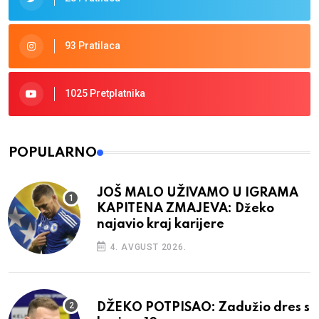
93 Pratilaca
1025 Pretplatnika
POPULARNO
JOŠ MALO UŽIVAMO U IGRAMA
KAPITENA ZMAJEVA: Džeko
najavio kraj karijere
4. AVGUST 2026.
DŽEKO POTPISAO: Zadužio dres s