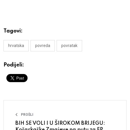
Tagovi:
hrvatska
povreda
povratak
Podijeli:
PROŠLI
BIH SE VOLI I U ŠIROKOM BRIJEGU:
Košarkaške Zmajeve na putu za EP