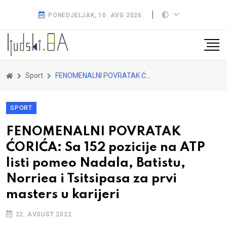
PONEDJELJAK, 10. AVG 2026.
Sport
FENOMENALNI POVRATAK ĆORIĆA: Sa 152 pozicije na ATP listi pomeo Nadala, Batistu, Norriea i Tsitsipasa za prvi masters u karijeri
SPORT
FENOMENALNI POVRATAK
ĆORIĆA: Sa 152 pozicije na ATP
listi pomeo Nadala, Batistu,
Norriea i Tsitsipasa za prvi
masters u karijeri
22. AVGUST 2022.