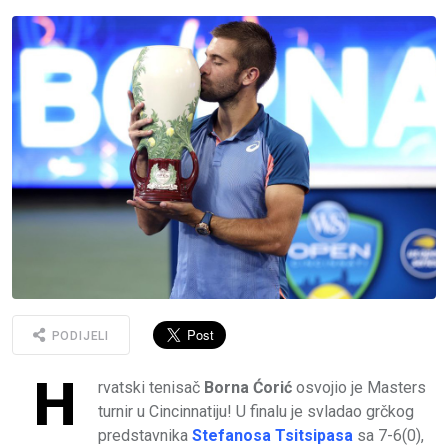
PODIJELI
H
rvatski tenisač
Borna Ćorić
osvojio je Masters
turnir u Cincinnatiju! U finalu je svladao grčkog
predstavnika
Stefanosa Tsitsipasa
sa 7-6(0),