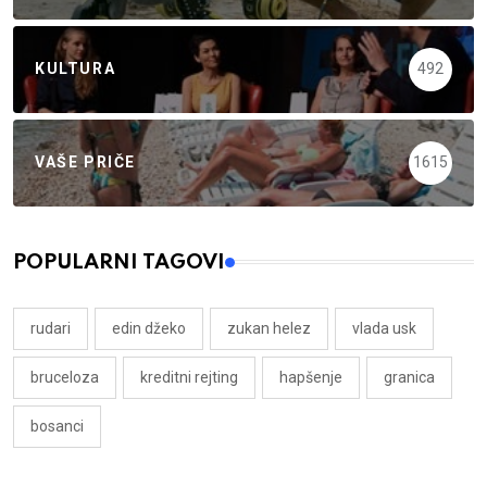
KULTURA
492
VAŠE PRIČE
1615
POPULARNI TAGOVI
rudari
edin džeko
zukan helez
vlada usk
bruceloza
kreditni rejting
hapšenje
granica
bosanci